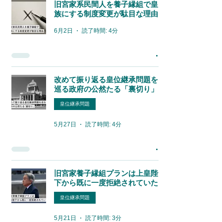
旧宮家系民間人を養子縁組で皇
族にする制度変更が駄目な理由
6月2日
読了時間: 4分
改めて振り返る皇位継承問題を
巡る政府の公然たる「裏切り」
皇位継承問題
5月27日
読了時間: 4分
旧宮家養子縁組プランは上皇陛
下から既に一度拒絶されていた
皇位継承問題
5月21日
読了時間: 3分