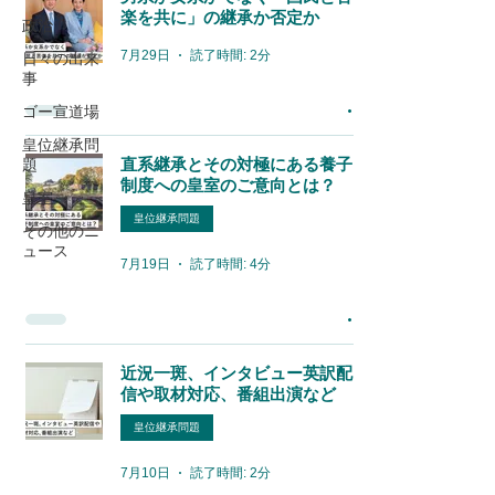
楽を共に」の継承か否定か
政治
7月29日
読了時間: 2分
日々の出来
事
ゴー宣道場
皇位継承問
直系継承とその対極にある養子
題
制度への皇室のご意向とは？
皇室
皇位継承問題
その他のニ
ュース
7月19日
読了時間: 4分
近況一斑、インタビュー英訳配
信や取材対応、番組出演など
皇位継承問題
7月10日
読了時間: 2分