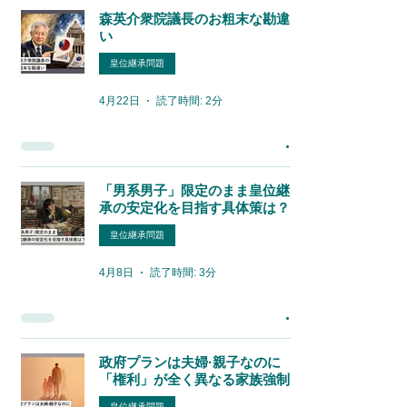
森英介衆院議長のお粗末な勘違
い
皇位継承問題
4月22日
読了時間: 2分
「男系男子」限定のまま皇位継
承の安定化を目指す具体策は？
皇位継承問題
4月8日
読了時間: 3分
政府プランは夫婦·親子なのに
「権利」が全く異なる家族強制
皇位継承問題