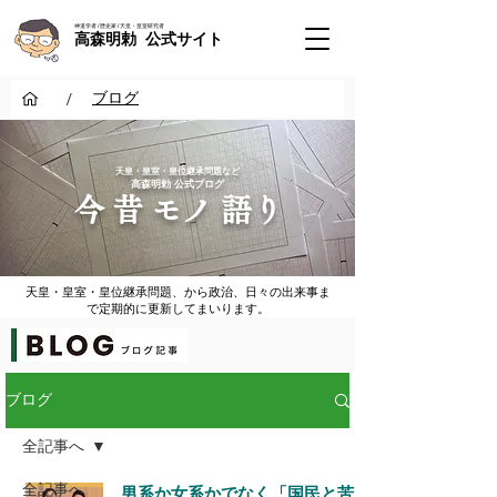
神道学者 / 歴史家 / 天皇・皇室研究者
高森明勅 公式サイト
/
ブログ
​天皇・皇室・皇位継承問題など
​高森明勅 公式ブログ
​今 昔 モノ 語り
天皇・皇室・皇位継承問題、から政治、日々の出来事ま
で定期的に更新してまいります。
ブログ
全記事へ
全記事へ
男系か女系かでなく「国民と苦