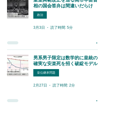
相の国会答弁は間違いだらけ
政治
3月3日
読了時間: 5分
男系男子限定は数学的に皇統の
確実な安楽死を招く破綻モデル
皇位継承問題
2月27日
読了時間: 2分
皇室典範の改正は天皇陛下のお
気持ちを「第一優先」で
皇室