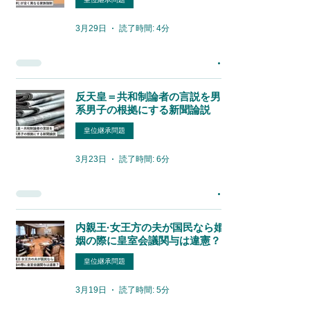
3月29日
読了時間: 4分
反天皇＝共和制論者の言説を男
系男子の根拠にする新聞論説
皇位継承問題
3月23日
読了時間: 6分
内親王·女王方の夫が国民なら婚
姻の際に皇室会議関与は違憲？
皇位継承問題
3月19日
読了時間: 5分