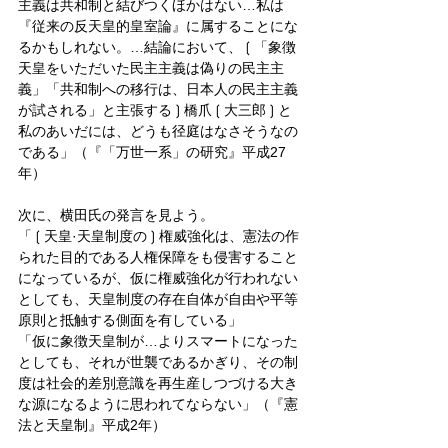
主義は共和制と結びつくほかはない…私は
『従来の反天皇的皇室論』に属することにな
るかもしれない。…結論において、❲「象徴
天皇をいただいた民主主義は偽りの民主主
義」「共和制への移行は、日本人の民主主義
が試される」と主張する❳橋爪❲大三郎❳と
私のあいだには、どうも径庭はなさそうなの
である」（『「万世一系」の研究』平成27
年）
次に、横田氏の発言を見よう。
「❲天皇·天皇制度の❳権威強化は、憲法の作
られた目的である人権保障をも侵害すること
になっているが、仮に権威強化が行われない
としても、天皇制度の存在自体が自由や平等
原則と抵触する側面を有している」
「仮に象徴天皇制が…よりスマートになった
としても、それが世襲であるかぎり、その制
度は社会的差別意識を再生産しつづける大き
な源になるように思われてならない」（『憲
法と天皇制』平成2年）