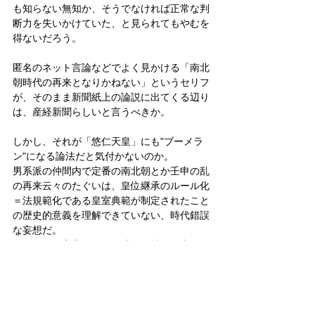
も知らない無知か、そうでなければ正常な判
断力を失いかけていた、と見られてもやむを
得ないだろう。
匿名のネット言論などでよく見かける「南北
朝時代の再来となりかねない」というセリフ
が、そのまま新聞紙上の論説に出てくる辺り
は、産経新聞らしいと言うべきか。
しかし、それが「悠仁天皇」にも"ブーメラ
ン"になる論法だと気付かないのか。
男系派の仲間内で定番の南北朝とか壬申の乱
の再来云々のたぐいは、皇位継承のルール化
＝法規範化である皇室典範が制定されたこと
の歴史的意義を理解できていない、時代錯誤
な妄想だ。
それとも皇室典範自体の法規範性を否定する
つもりか。
阿比留氏の今回の論説は、男系男子限定論が
表向き「保守」「愛国」「皇室敬愛」などを