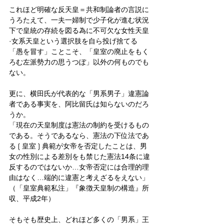
これほど明確な反天皇＝共和制論者の言説に
うろたえて、一夫一婦制で少子化が進む状況
下で皇統の存続を図る為に不可欠な女性天皇
·女系天皇という選択肢を自ら投げ捨てる
「愚を冒す」ことこそ、「皇室の廃止をもく
ろむ左派勢力の思うつぼ」以外の何ものでも
ない。
更に、横田氏が代表的な「男系男子」違憲論
者である事実を、阿比留氏は知らないのだろ
うか。
「現在の天皇制度は憲法の制約を受けるもの
である。そうであるなら、憲法の下位法であ
る❲皇室❳典範が女帝を否定したことは、男
女の性別による差別をも禁じた憲法14条に違
反するのではないか…女帝否定には合理的理
由はなく…端的に違憲と考えざるをえない」
（「皇室典範私注」『象徴天皇制の構造』所
収、平成2年）
そもそも歴史上、どれほど多くの「男系」王