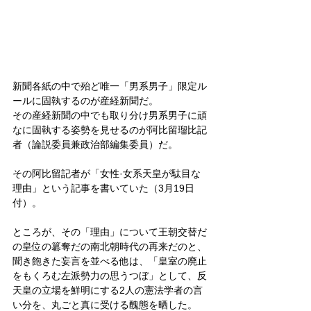
新聞各紙の中で殆ど唯一「男系男子」限定ル
ールに固執するのが産経新聞だ。
その産経新聞の中でも取り分け男系男子に頑
なに固執する姿勢を見せるのが阿比留瑠比記
者（論説委員兼政治部編集委員）だ。
その阿比留記者が「女性·女系天皇が駄目な
理由」という記事を書いていた（3月19日
付）。
ところが、その「理由」について王朝交替だ
の皇位の簒奪だの南北朝時代の再来だのと、
聞き飽きた妄言を並べる他は、「皇室の廃止
をもくろむ左派勢力の思うつぼ」として、反
天皇の立場を鮮明にする2人の憲法学者の言
い分を、丸ごと真に受ける醜態を晒した。