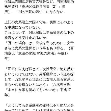
倍晋三内閣官房長官の答弁など。内閣法制局
執務資料『憲法関係答弁例集（2）』参
照）、「別の王朝の誕生」にならない。
上記の女系君主の国々でも、実際にそのよう
な事態になっていない。
これについて、阿比留氏は男系論者の以下の
発言をどう受け止めるのか。
「万一の場合には、皇統を守るために、女帝
さらに女系の選択という事もあり得る」（百
地章氏『憲法の常識 常識の憲法』平成17
年）
「正直に言えば私とて、女性天皇に絶対反対
というわけではない。男系継承という道を探
して、万策尽きた場合には女性天皇も女系天
皇もやむを得ないとは思う」（八木秀次氏
『本当に女帝を認めてもいいのか』平成17
年）
「どうしても男系継承の維持は不可能だと分
かってはじめて、これは御神意なのだと納得