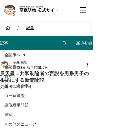
神道学者 / 歴史家 / 天皇・皇室研究者
高森明勅 公式サイト
/
記事
新規登録
記事
全記事へ
高森明勅
全記事へ
3月23日
読了時間: 6分
反天皇＝共和制論者の言説を男系男子の
政治
根拠にする新聞論説
日々の出来事
更新日：
3月27日
ゴー宣道場
皇位継承問題
皇室
その他のニュース