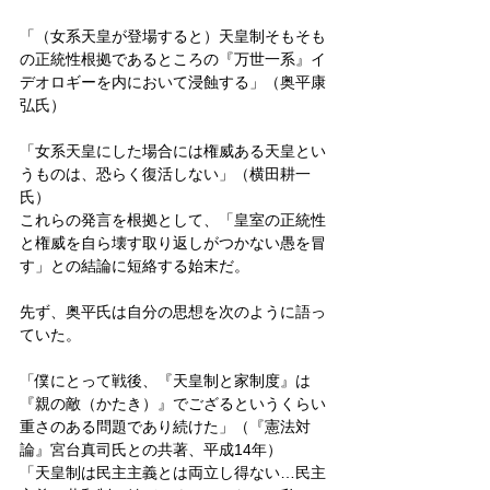
「（女系天皇が登場すると）天皇制そもそも
の正統性根拠であるところの『万世一系』イ
デオロギーを内において浸蝕する」（奥平康
弘氏）
「女系天皇にした場合には権威ある天皇とい
うものは、恐らく復活しない」（横田耕一
氏）
これらの発言を根拠として、「皇室の正統性
と権威を自ら壊す取り返しがつかない愚を冒
す」との結論に短絡する始末だ。
先ず、奥平氏は自分の思想を次のように語っ
ていた。
「僕にとって戦後、『天皇制と家制度』は
『親の敵（かたき）』でござるというくらい
重さのある問題であり続けた」（『憲法対
論』宮台真司氏との共著、平成14年）
「天皇制は民主主義とは両立し得ない…民主