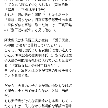
して女系も謹んで受け入れる」（新田均氏
『諸君！』平成18年4月号）
むしろ、親の代から国民で、もはや名分上
「皇統に属さない」旧宮家系子孫男性の血筋
に皇位が移る事態に陥った時こそ、正真正銘
の「別王朝の誕生」と見る他ない。
阿比留氏は安倍晋三氏が生前、「愛子天皇」
の即位は"簒奪"と非難していたという。
しかし、阿比留氏よりも安倍氏に食い込んで
いた元NHK記者の岩田明子氏は、安倍氏は愛
子天皇の可能性も視野に入れていたと証言す
る（『文藝春秋』令和4年12月号）。
そもそも、簒奪とは臣下が君主の地位を奪う
ことを意味する。
だから、天皇のお子さまが親の地位を受け継
ぐ場合に全く当て嵌まらないことは、当然
だ。
もし安倍氏がそんな言葉遣いを本当にしてい
たとすれば、失礼ながら基礎的な単語の意味