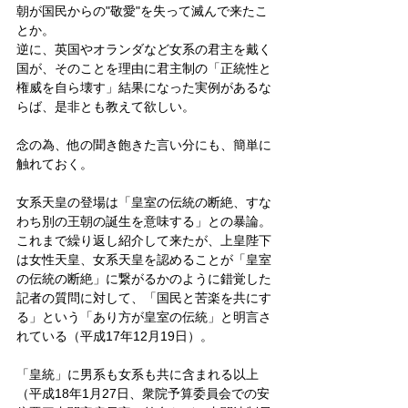
朝が国民からの"敬愛"を失って滅んで来たこ
とか。
逆に、英国やオランダなど女系の君主を戴く
国が、そのことを理由に君主制の「正統性と
権威を自ら壊す」結果になった実例があるな
らば、是非とも教えて欲しい。
念の為、他の聞き飽きた言い分にも、簡単に
触れておく。
女系天皇の登場は「皇室の伝統の断絶、すな
わち別の王朝の誕生を意味する」との暴論。
これまで繰り返し紹介して来たが、上皇陛下
は女性天皇、女系天皇を認めることが「皇室
の伝統の断絶」に繋がるかのように錯覚した
記者の質問に対して、「国民と苦楽を共にす
る」という「あり方が皇室の伝統」と明言さ
れている（平成17年12月19日）。
「皇統」に男系も女系も共に含まれる以上
（平成18年1月27日、衆院予算委員会での安