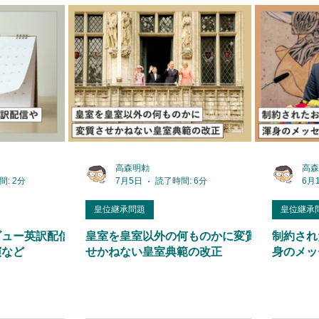
高森明勅
高森
: 2分
7月5日
読了時間: 6分
6月
皇位継承問題
皇位継承
ビュー英訳配信や
皇室を皇室以外の何ものかに変質さ
制約され
演など
せかねない皇室典範の改正
身のメッ