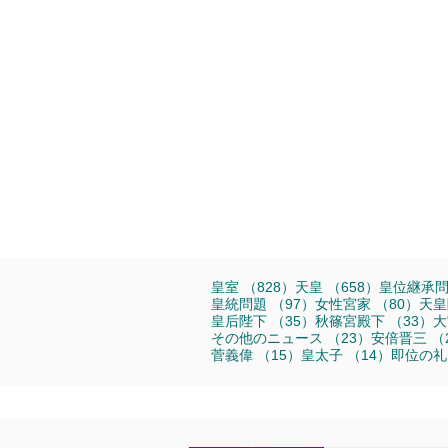
828件の記事
658件の記
皇室
（828）
天皇
（658）
皇位継承
97件の記事
80
皇統問題
（97）
女性宮家
（80）
天皇
35件の記事
3
皇后陛下
（35）
秋篠宮殿下
（33）
大
23件の記事
その他のニュース
（23）
安倍晋三
（
15件の記事
14件の
菅義偉
（15）
皇太子
（14）
即位の礼