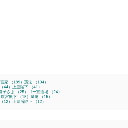
16件の記事
189件の記事
104件の記事
旧宮家
（189）
憲法
（104）
44件の記事
41件の記事
（44）
上皇陛下
（41）
25件の記事
25件の記事
24件の記事
愛子さま
（25）
ゴー宣道場
（24）
16件の記事
15件の記事
15件の記事
）
敬宮殿下
（15）
皇嗣
（15）
12件の記事
12件の記事
（12）
上皇后陛下
（12）