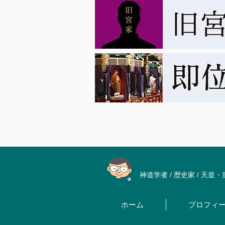
神道学者 / 歴史家 / 天皇
ホーム
プロフィ