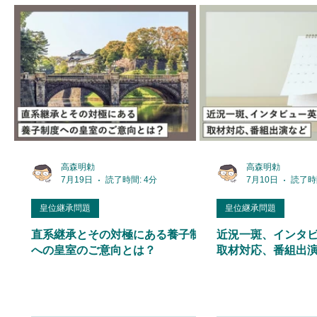
高森明勅
高森明勅
7月19日
読了時間: 4分
7月10日
読了時間
皇位継承問題
皇位継承問題
直系継承とその対極にある養子制度
近況一斑、インタ
への皇室のご意向とは？
取材対応、番組出