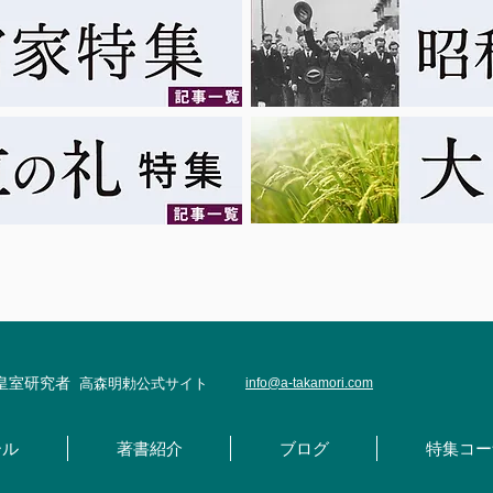
・皇室研究者
高森明勅公式サイト
info@
a-takamori.com
ール
著書紹介
ブログ
特集コー