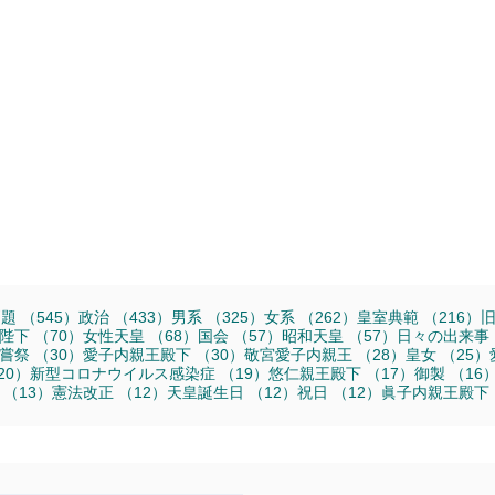
事
545件の記事
433件の記事
325件の記事
262件の記事
2
問題
（545）
政治
（433）
男系
（325）
女系
（262）
皇室典範
（216）
件の記事
70件の記事
68件の記事
57件の記事
57件の記事
陛下
（70）
女性天皇
（68）
国会
（57）
昭和天皇
（57）
日々の出来事
3件の記事
30件の記事
30件の記事
28件の記事
嘗祭
（30）
愛子内親王殿下
（30）
敬宮愛子内親王
（28）
皇女
（25）
20件の記事
19件の記事
17件の記事
20）
新型コロナウイルス感染症
（19）
悠仁親王殿下
（17）
御製
（16
記事
13件の記事
12件の記事
12件の記事
12件の記事
（13）
憲法改正
（12）
天皇誕生日
（12）
祝日
（12）
眞子内親王殿下