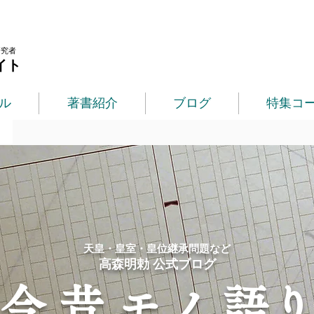
研究者
イト
ル
著書紹介
ブログ
特集コ
​天皇・皇室・皇位継承問題など
​高森明勅 公式ブログ
​今 昔 モノ 語