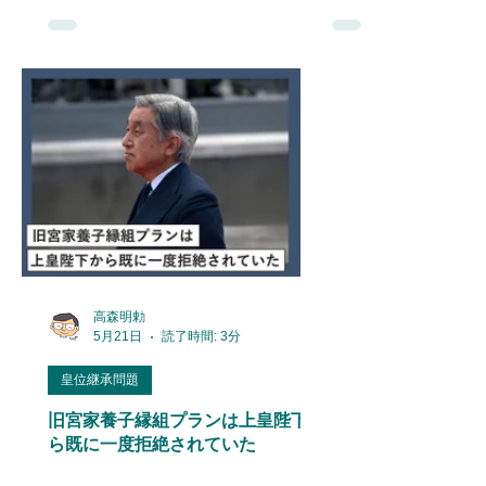
高森明勅
5月21日
読了時間: 3分
皇位継承問題
旧宮家養子縁組プランは上皇陛下か
ら既に一度拒絶されていた