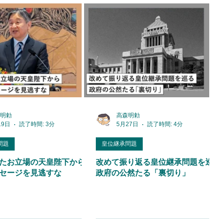
明勅
高森明勅
19日
読了時間: 3分
5月27日
読了時間: 4分
問題
皇位継承問題
たお立場の天皇陛下から渾
改めて振り返る皇位継承問題を巡
セージを見逃すな
政府の公然たる「裏切り」