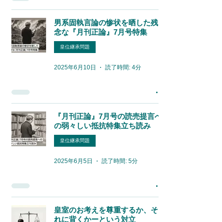
男系固執言論の惨状を晒した残
念な『月刊正論』7月号特集
皇位継承問題
2025年6月10日
読了時間: 4分
『月刊正論』7月号の読売提言へ
の弱々しい抵抗特集立ち読み
皇位継承問題
2025年6月5日
読了時間: 5分
皇室のお考えを尊重するか、そ
れに背くかーという対立