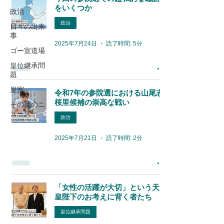
をいくつか
政治
政治
日々の出来
事
2025年7月24日
読了時間: 5分
ゴー宣道場
皇位継承問
題
皇室
令和7年の参院選における山尾志
桜里候補の崇高な戦い
その他のニ
ュース
政治
2025年7月21日
読了時間: 2分
「女性の活躍が大切」という天
皇陛下のお考えに背く者たち
皇位継承問題