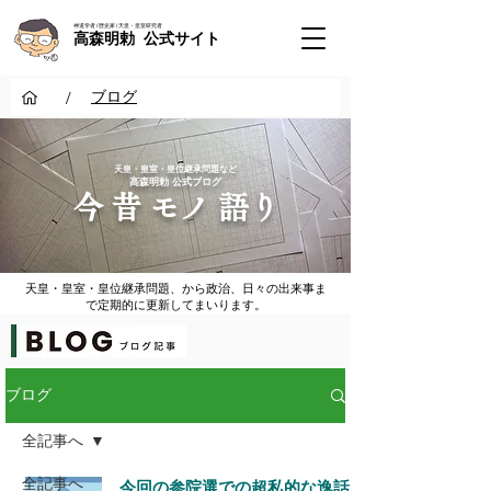
神道学者 / 歴史家 / 天皇・皇室研究者
高森明勅 公式サイト
/
ブログ
​天皇・皇室・皇位継承問題など
​高森明勅 公式ブログ
​今 昔 モノ 語り
天皇・皇室・皇位継承問題、から政治、日々の出来事ま
で定期的に更新してまいります。
ブログ
全記事へ
全記事へ
今回の参院選での超私的な逸話