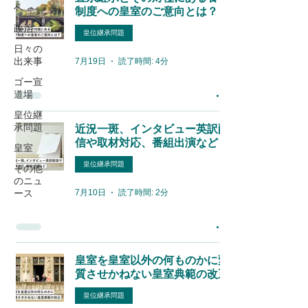
へ
制度への皇室のご意向とは？
政治
皇位継承問題
日々の
出来事
7月19日
読了時間: 4分
ゴー宣
道場
皇位継
承問題
近況一斑、インタビュー英訳配
信や取材対応、番組出演など
皇室
皇位継承問題
その他
のニュ
7月10日
読了時間: 2分
ース
皇室を皇室以外の何ものかに変
質させかねない皇室典範の改正
皇位継承問題