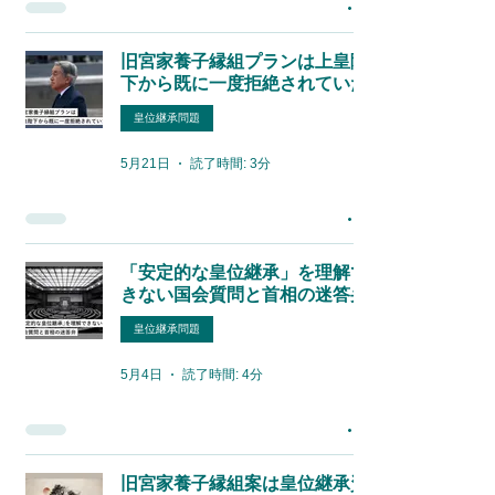
旧宮家養子縁組プランは上皇陛
下から既に一度拒絶されていた
皇位継承問題
5月21日
読了時間: 3分
「安定的な皇位継承」を理解で
きない国会質問と首相の迷答弁
皇位継承問題
5月4日
読了時間: 4分
旧宮家養子縁組案は皇位継承資