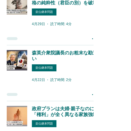
格の純粋性（君臣の別）を破壊
皇位継承問題
4月29日
読了時間: 4分
森英介衆院議長のお粗末な勘違
い
皇位継承問題
4月22日
読了時間: 2分
政府プランは夫婦·親子なのに
「権利」が全く異なる家族強制
皇位継承問題