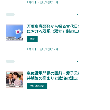
1月8日
読了時間: 5分
万葉集巻頭歌から探る古代日本
における双系（双方）制の伝統
皇室
1月1日
読了時間: 2分
皇位継承問題の回顧＝愛子天皇
待望論の高まりと政治の迷走
皇位継承問題
2025年12月30日
読了時間: 3分