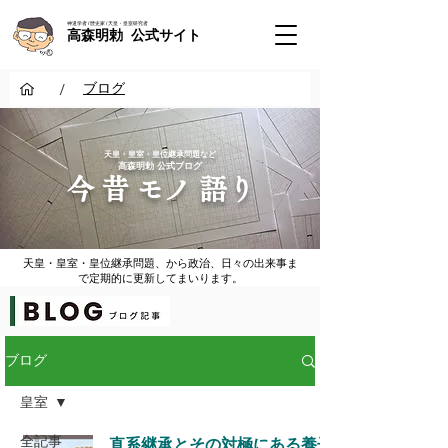
神道学者 / 歴史家 / 天皇・皇室研究者
高森明勅 公式サイト
/
ブログ
​天皇・皇室・皇位継承問題など
​高森明勅 公式ブログ
​今 昔 モノ 語り
天皇・皇室・皇位継承問題、から政治、日々の出来事ま
で定期的に更新してまいります。
ブログ
皇室
全記事
直系継承とその対極にある養子