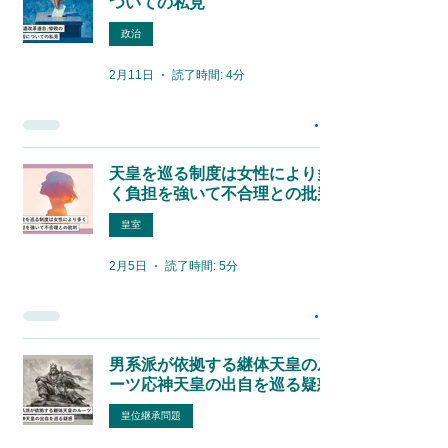
ついての私見
政治
2月11日
読了時間: 4分
天皇を巡る制度は女性により多
く負担を強いて不合理との批判
皇室
2月5日
読了時間: 5分
男系派が依拠する継体天皇のル
ーツ応神天皇の出自を巡る疑惑
皇位継承問題