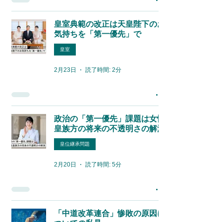
皇室典範の改正は天皇陛下のお
気持ちを「第一優先」で
皇室
2月23日
読了時間: 2分
政治の「第一優先」課題は女性
皇族方の将来の不透明さの解消
皇位継承問題
2月20日
読了時間: 5分
「中道改革連合」惨敗の原因に