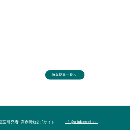
特集記事一覧へ
・皇室研究者
高森明勅公式サイト
info@
a-takamori.com