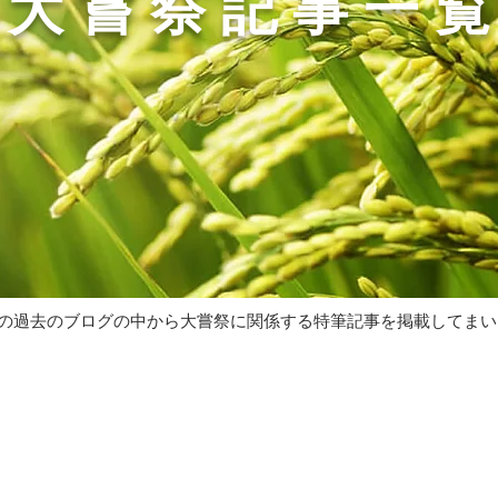
​大 嘗 祭 記 事 一 覧
の過去のブログの中から大嘗祭に関係する特筆記事を掲載してまい