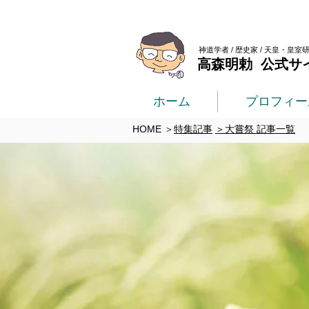
神道学者 / 歴史家 / 天皇・皇室
高森明勅 公式サ
ホーム
プロフィー
HOME
＞
特集記事
＞大嘗祭 記事一覧