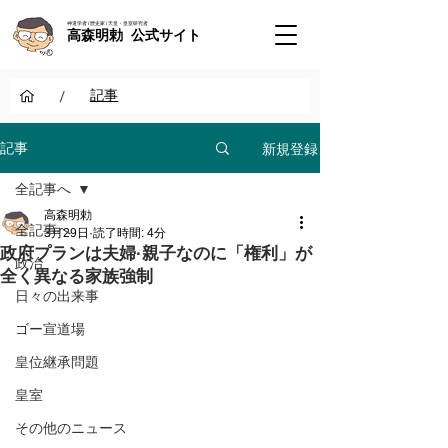
神道学者 / 歴史家 / 天皇・皇室研究者
高森明勅 公式サイト
/
記事
新規登録
記事
全記事へ
高森明勅
全記事へ
3月29日
読了時間: 4分
政府プランは夫婦·親子なのに「権利」が
政治
全く異なる家族強制
日々の出来事
ゴー宣道場
皇位継承問題
皇室
その他のニュース