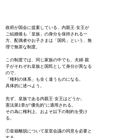
政府が国会に提案している、内親王·女王が
ご結婚後も「皇族」の身分を保持される一
方、配偶者やお子さまは「国民」という、無
理で無茶な制度。
この制度では、同じ家族の中でも、夫婦·親
子がそれぞれ皇族と国民として身分が異なる
ので、
「権利の体系」も全く違うものになる。
具体的に述べよう。
先ず、皇族である内親王·女王はどうか。
憲法第1章が“優先的”に適用される。
その為に権利上、およそ以下の制約を受け
る。
①皇籍離脱について皇室会議の同意を必要と
する。