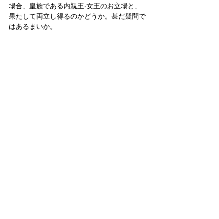
場合、皇族である内親王·女王のお立場と、
果たして両立し得るのかどうか。甚だ疑問で
はあるまいか。
我が国では近代以降、「家族は同じ身分」と
いう原則が採用された（だから国民出身の女
性方も
婚姻によって皇后や妃殿下として皇族の身分
を持たれる）。
それを破って、内親王·女王の場合だけ夫婦
も親子も別の身分、という“異例の家族”を強
制する制度は、当事者の家族としての一体感
を損ないかねない。その上、皇室自体の尊厳
を大きく傷付ける危険性が高い。
天皇皇后両陛下としばしばご一緒にご公務に
臨まれる敬宮殿下の配偶者やお子さまが国民
という制度は、聖域中の聖域と言うべき天皇
ご一家の中に、一般国民をそのまま加える結
果を招く。
厳格であるべき“皇室と国民の区別”を根底か