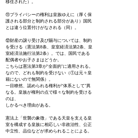
移住された）。
⑪プライバシーの権利は皇族ゆえに（厚く保
護される部分と制約される部分があり）国民
とは違う位置付けがなされる（同）。
⑫財産の譲り受け及び賜与については、制約
を受ける（憲法第8条、皇室経済法第2条、皇
室経済法施行法第2条）。では、国民である
配偶者やお子さまはどうか。
こちらは憲法第3章が“全面的”に適用される。
なので、どれも制約を受けない（①は元々皇
籍にないので無関係）。
一目瞭然、認められる権利が“体系として”異
なる。皇族が権利の点で様々な制約を受ける
のは、
しかるべき理由がある。
憲法上「世襲の象徴」である天皇を支える皇
室を構成する皇族に相応しい非政治性、公正
中立性、品位などが求められることによる。