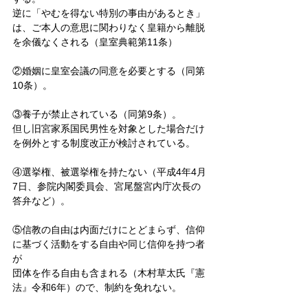
逆に「やむを得ない特別の事由があるとき」
は、ご本人の意思に関わりなく皇籍から離脱
を余儀なくされる（皇室典範第11条）
②婚姻に皇室会議の同意を必要とする（同第
10条）。
③養子が禁止されている（同第9条）。
但し旧宮家系国民男性を対象とした場合だけ
を例外とする制度改正が検討されている。
④選挙権、被選挙権を持たない（平成4年4月
7日、参院内閣委員会、宮尾盤宮内庁次長の
答弁など）。
⑤信教の自由は内面だけにとどまらず、信仰
に基づく活動をする自由や同じ信仰を持つ者
が
団体を作る自由も含まれる（木村草太氏『憲
法』令和6年）ので、制約を免れない。