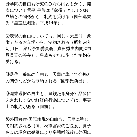
⑥学問の自由も研究のみならばともかく、発
表について天皇·皇族は「象徴」としてのお
立場との関係から、制約を受ける（園部逸夫
氏『皇室法概論』平成14年）。
⑦表現の自由についても、同じく天皇は「象
徴」たるお立場から、制約される（昭和54年
4月1日、衆院予算委員会、真田秀夫内閣法制
局長官の答弁）。皇族もそれに準じた制約を
受ける。
⑧居住、移転の自由も、天皇に準じて公務と
の関係などから制約される（園部氏前出）。
⑨職業選択の自由も、皇族たる身分や品位に
ふさわしくない経済的行為については、事実
上の制約がある（同前）。
⑩外国移住·国籍離脱の自由も、天皇に準じ
て制約される（同。秋篠宮家のご長女、眞子
さまの場合は婚姻により皇籍離脱後に外国に