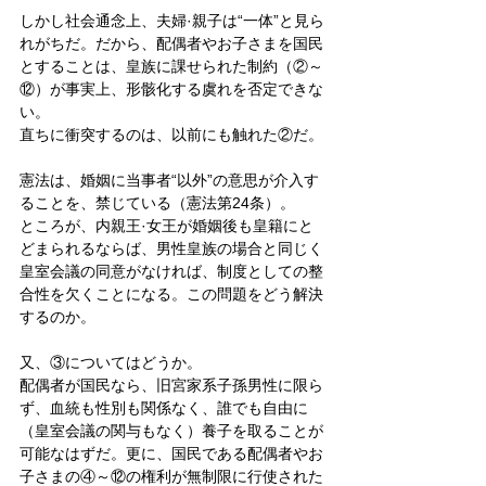
しかし社会通念上、夫婦·親子は“一体”と見ら
れがちだ。だから、配偶者やお子さまを国民
とすることは、皇族に課せられた制約（②～
⑫）が事実上、形骸化する虞れを否定できな
い。
直ちに衝突するのは、以前にも触れた②だ。
憲法は、婚姻に当事者“以外”の意思が介入す
ることを、禁じている（憲法第24条）。
ところが、内親王·女王が婚姻後も皇籍にと
どまられるならば、男性皇族の場合と同じく
皇室会議の同意がなければ、制度としての整
合性を欠くことになる。この問題をどう解決
するのか。
又、③についてはどうか。
配偶者が国民なら、旧宮家系子孫男性に限ら
ず、血統も性別も関係なく、誰でも自由に
（皇室会議の関与もなく）養子を取ることが
可能なはずだ。更に、国民である配偶者やお
子さまの④～⑫の権利が無制限に行使された