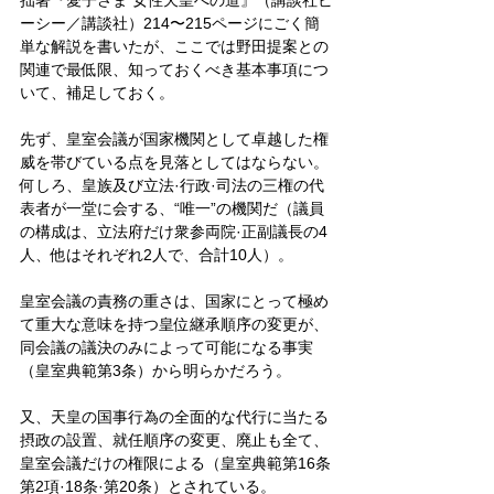
拙著『愛子さま 女性天皇への道』（講談社ビ
ーシー／講談社）214〜215ページにごく簡
単な解説を書いたが、ここでは野田提案との
関連で最低限、知っておくべき基本事項につ
いて、補足しておく。
先ず、皇室会議が国家機関として卓越した権
威を帯びている点を見落としてはならない。
何しろ、皇族及び立法·行政·司法の三権の代
表者が一堂に会する、“唯一”の機関だ（議員
の構成は、立法府だけ衆参両院·正副議長の4
人、他はそれぞれ2人で、合計10人）。
皇室会議の責務の重さは、国家にとって極め
て重大な意味を持つ皇位継承順序の変更が、
同会議の議決のみによって可能になる事実
（皇室典範第3条）から明らかだろう。
又、天皇の国事行為の全面的な代行に当たる
摂政の設置、就任順序の変更、廃止も全て、
皇室会議だけの権限による（皇室典範第16条
第2項·18条·第20条）とされている。