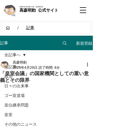
神道学者 / 歴史家 / 天皇・皇室研究者
高森明勅 公式サイト
/
記事
新規登録
記事
全記事へ
高森明勅
全記事へ
2025年4月29日
読了時間: 4分
「皇室会議」の国家機関としての重い意
政治
義とその限界
日々の出来事
ゴー宣道場
皇位継承問題
皇室
その他のニュース