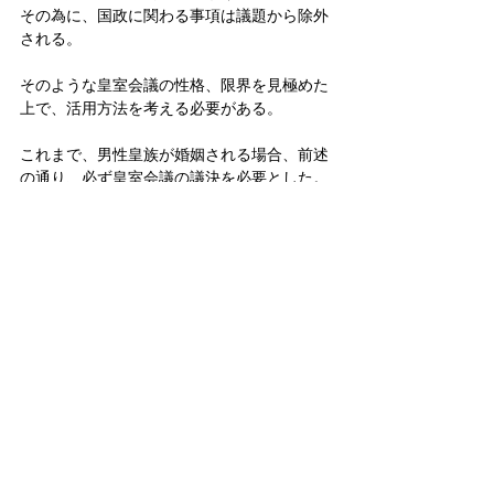
その為に、国政に関わる事項は議題から除外
される。
そのような皇室会議の性格、限界を見極めた
上で、活用方法を考える必要がある。
これまで、男性皇族が婚姻される場合、前述
の通り、必ず皇室会議の議決を必要とした。
ならば今後、内親王·女王が婚姻後も引き続
き皇族の身分を保持されるのであれば、その
婚姻に皇室会議の議決が求められる制度改正
があっても、特におかしくない。
その際の皇室会議において、婚姻への同意に
併せて、配偶者とお子さまの身分についても
決めるというルールが、この度、立憲民主党
から新しく提案されたことになる。
これは、先ほど述べた皇室会議の役割を十分
に理解した提案として、評価できる。
現在の政治状況とこれまでの経緯に照らし