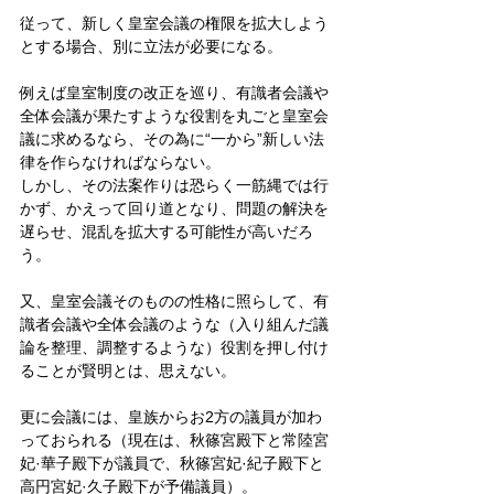
従って、新しく皇室会議の権限を拡大しよう
とする場合、別に立法が必要になる。
例えば皇室制度の改正を巡り、有識者会議や
全体会議が果たすような役割を丸ごと皇室会
議に求めるなら、その為に“一から”新しい法
律を作らなければならない。
しかし、その法案作りは恐らく一筋縄では行
かず、かえって回り道となり、問題の解決を
遅らせ、混乱を拡大する可能性が高いだろ
う。
又、皇室会議そのものの性格に照らして、有
識者会議や全体会議のような（入り組んだ議
論を整理、調整するような）役割を押し付け
ることが賢明とは、思えない。
更に会議には、皇族からお2方の議員が加わ
っておられる（現在は、秋篠宮殿下と常陸宮
妃·華子殿下が議員で、秋篠宮妃·紀子殿下と
高円宮妃·久子殿下が予備議員）。