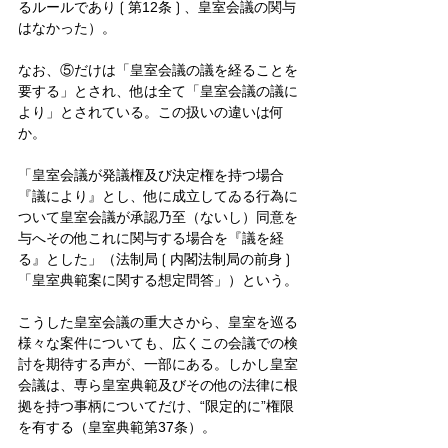
るルールであり❲第12条❳、皇室会議の関与
はなかった）。
なお、⑤だけは「皇室会議の議を経ることを
要する」とされ、他は全て「皇室会議の議に
より」とされている。この扱いの違いは何
か。
「皇室会議が発議権及び決定権を持つ場合
『議により』とし、他に成立してゐる行為に
ついて皇室会議が承認乃至（ないし）同意を
与へその他これに関与する場合を『議を経
る』とした」（法制局❲内閣法制局の前身❳
「皇室典範案に関する想定問答」）という。
こうした皇室会議の重大さから、皇室を巡る
様々な案件についても、広くこの会議での検
討を期待する声が、一部にある。しかし皇室
会議は、専ら皇室典範及びその他の法律に根
拠を持つ事柄についてだけ、“限定的に”権限
を有する（皇室典範第37条）。