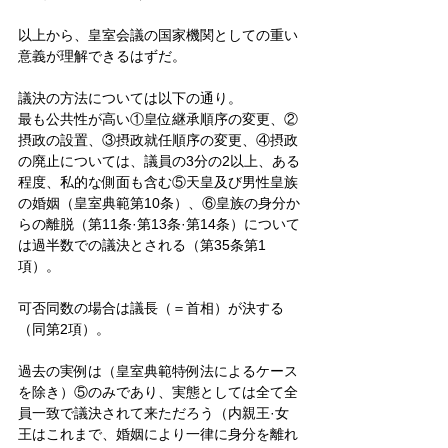
以上から、皇室会議の国家機関としての重い
意義が理解できるはずだ。
議決の方法については以下の通り。
最も公共性が高い①皇位継承順序の変更、②
摂政の設置、③摂政就任順序の変更、④摂政
の廃止については、議員の3分の2以上、ある
程度、私的な側面も含む⑤天皇及び男性皇族
の婚姻（皇室典範第10条）、⑥皇族の身分か
らの離脱（第11条·第13条·第14条）について
は過半数での議決とされる（第35条第1
項）。
可否同数の場合は議長（＝首相）が決する
（同第2項）。
過去の実例は（皇室典範特例法によるケース
を除き）⑤のみであり、実態としては全て全
員一致で議決されて来ただろう（内親王·女
王はこれまで、婚姻により一律に身分を離れ