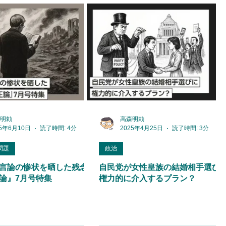
明勅
高森明勅
25年6月10日
読了時間: 4分
2025年4月25日
読了時間: 3分
問題
政治
言論の惨状を晒した残念な
自民党が女性皇族の結婚相手選び
論』7月号特集
権力的に介入するプラン？