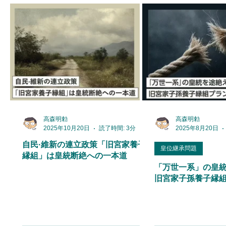
高森明勅
高森明勅
2025年10月20日
読了時間: 3分
2025年8月20日
自民·維新の連立政策「旧宮家養子
皇位継承問題
縁組」は皇統断絶への一本道
「万世一系」の皇
旧宮家子孫養子縁