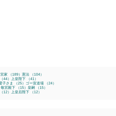
16件の記事
189件の記事
104件の記事
旧宮家
（189）
憲法
（104）
44件の記事
41件の記事
（44）
上皇陛下
（41）
25件の記事
25件の記事
24件の記事
愛子さま
（25）
ゴー宣道場
（24）
16件の記事
15件の記事
15件の記事
）
敬宮殿下
（15）
皇嗣
（15）
12件の記事
12件の記事
（12）
上皇后陛下
（12）