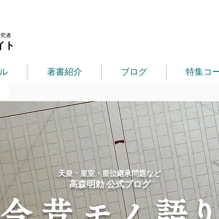
研究者
イト
ル
著書紹介
ブログ
特集コ
​天皇・皇室・皇位継承問題など
​高森明勅 公式ブログ
​今 昔 モノ 語