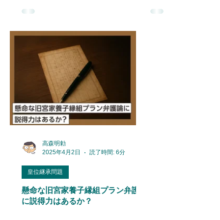
高森明勅
2025年4月2日
読了時間: 6分
皇位継承問題
懸命な旧宮家養子縁組プラン弁護論
に説得力はあるか？