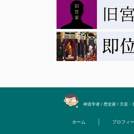
神道学者 / 歴史家 / 天皇
ホーム
プロフィ