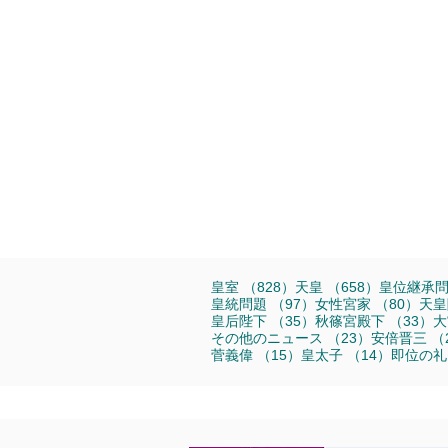
828件の記事
658件の記
皇室
（828）
天皇
（658）
皇位継承
97件の記事
80
皇統問題
（97）
女性宮家
（80）
天皇
35件の記事
3
皇后陛下
（35）
秋篠宮殿下
（33）
大
23件の記事
その他のニュース
（23）
安倍晋三
（
15件の記事
14件の
菅義偉
（15）
皇太子
（14）
即位の礼