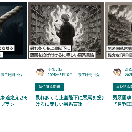
高森明勅
高森
読了時間: 4分
2025年6月19日
読了時間: 4分
20
皇位継承問題
皇位継承
統を途絶えさせる
畏れ多くも上皇陛下に悪罵を投げ付
男系固執
組プラン
けるに等しい男系言論
『月刊正