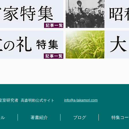
・皇室研究者
高森明勅公式サイト
info@
a-takamori.com
ール
著書紹介
ブログ
特集コー