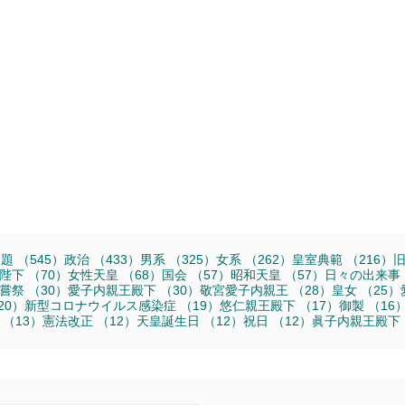
事
545件の記事
433件の記事
325件の記事
262件の記事
2
問題
（545）
政治
（433）
男系
（325）
女系
（262）
皇室典範
（216）
件の記事
70件の記事
68件の記事
57件の記事
57件の記事
陛下
（70）
女性天皇
（68）
国会
（57）
昭和天皇
（57）
日々の出来事
3件の記事
30件の記事
30件の記事
28件の記事
嘗祭
（30）
愛子内親王殿下
（30）
敬宮愛子内親王
（28）
皇女
（25）
20件の記事
19件の記事
17件の記事
20）
新型コロナウイルス感染症
（19）
悠仁親王殿下
（17）
御製
（16
記事
13件の記事
12件の記事
12件の記事
12件の記事
（13）
憲法改正
（12）
天皇誕生日
（12）
祝日
（12）
眞子内親王殿下