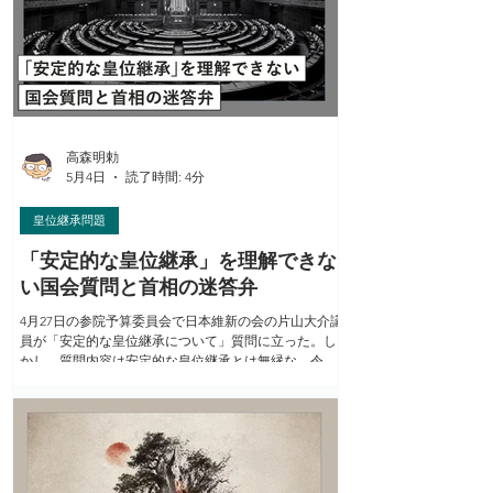
日本が滅ぶのか』）。 これに対して、竹田氏が寛仁親
王に頼んで父宮の三笠宮殿下が直接、上皇陛下に拝謁
して確かめたところ、「内奏の折に皇位継承の話題が
出たことはない」とのお答えだったらしい。そこから
竹田氏は「漆間氏の言が虚偽である」と飛躍する。 だ
が今も、養子縁組プランは皇位継承とは切離して、皇
族数確保策として論じられている。だから真正面から
「皇位継承の話題」が出なかったとしても、それによ
高森明勅
って養子縁組プランへの不快感をお示
5月4日
読了時間: 4分
皇位継承問題
「安定的な皇位継承」を理解できな
い国会質問と首相の迷答弁
4月27日の参院予算委員会で日本維新の会の片山大介議
員が「安定的な皇位継承について」質問に立った。し
かし、質問内容は安定的な皇位継承とは無縁な、令和
の政府有識者会議報告書が提案した目先だけの“皇族数
確保”でお茶を濁そうとする、無理で無茶な2つのプラ
ンに終始した。 これに対する高市首相の答弁も、「退
位特例法の附帯決議で示されました課題は先送りをす
ることのできない喫緊のものでございます。ぜひとも
実現していかなければなりません」と言いながら、附