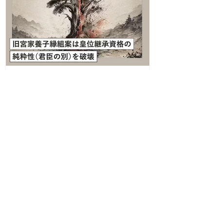
帯決議に盛り込まれた「安定的な皇位継承を確保する
ための諸課題、女性宮家の創設」 については、全く触
れなかった。 先の報告書が、公然とそれらの「先送
り」を決め込んだ事実すら、ちゃんと理解できていな
いお粗末な答弁だった。報告書では、「具体的に議論
するには機が熟しておらず…将来において…議論を深
めて行くべきではないか」として、“安定的な皇位継
承”という附帯決議で示された課題を公然と先送り
（！）していたのだ。どうやら国会では、質問する側
も答える側も、附帯決議も報告書もろくに読まない
高森明勅
で、やり取りしているようだ。...
4月29日
読了時間: 4分
皇位継承問題
旧宮家養子縁組案は皇位継承資格の
純粋性（君臣の別）を破壊
政府·与党などは今の特別国会のうちに皇室典範を改正
しようとしている。 その中でも与党が「第一優先」と
しているのは、旧宮家系子孫の男性国民が養子縁組に
よって 新しく皇籍を取得することを可能にする制度変
更だ。 その為に、具体的には皇室典範の第9条（養子
の禁止）と第15条（皇族以外の者及びその子孫につい
1
/
172
て婚姻による以外の皇籍取得の禁止）を、改正する必
要がある。 しかし、これらの条文が設けられているの