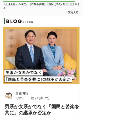
『｢女性天皇」の成立』（幻冬舎新書）の増刷が10月4日に決まりま
した。
​一覧を見る
高森明勅
7月29日
読了時間: 2分
男系か女系かでなく「国民と苦楽を
共に」の継承か否定か