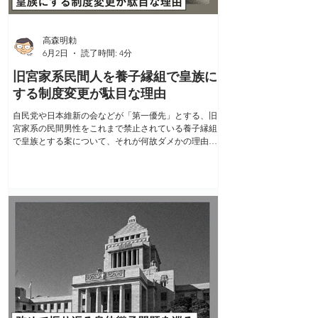
今回の「異例のおことば」をテーマに取り上げた。 是
非とも広く読まれて欲しいし、皇室を守る為に多くの
国民が陛下のお呼びかけに応じて声を挙げて欲しい。
高森明勅
天皇陛下が、皇室制度
6月2日
読了時間: 4分
旧宮家系民間人を養子縁組で皇族に
する制度変更が駄目な理由
自民党や日本維新の会などが「第一優先」とする、旧
宮家系の民間男性をこれまで禁止されている養子縁組
で皇族とする案について、それが何故ダメかの理由が
よく分かるいくつかの引用を（重複も厭わず）。
◯「（皇室典範第15条で天皇·皇族との婚姻による以外
の皇籍取得を否定しているのは）臣籍に降下したもの
及びその子孫は、再び皇族となり、又は新たに皇族の
身分を取得することがない原則を明らかにしたもので
ある。蓋（けだ）し、皇位継承資格の純粋性（君臣の
別）を保つためである」（法制局「皇室典範案に関す
る想定問答」昭和21年） →皇位継承資格の純粋性（君
臣の別）を損なう。 ◯「（明治の皇室典範第42条で皇
族の養子縁組を禁止した理由は）宗系紊乱（ぶんらん·
びんらん）の門を塞（ふさ）ぐなり」（伊藤博文名義
『皇室典範義解』明治22年） →恣意的·政治的な血統の
混乱に道を開く。 ◯「皇統トハ唯（ただ）皇族タル身