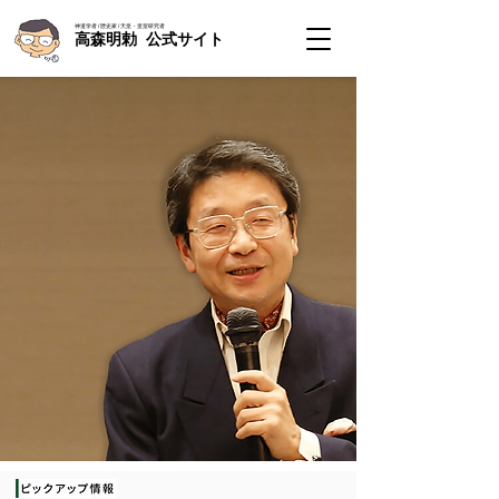
神道学者 / 歴史家 / 天皇・皇室研究者
高森明勅 公式サイト