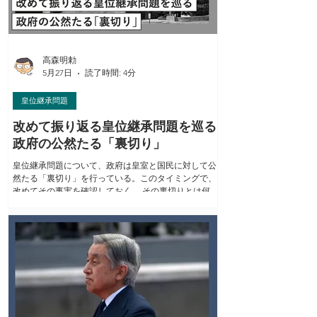
分ヲ有スル者ノミヲ意味シ、既ニ臣籍ニ入リタル者ヲ
含マズ」（美濃部達吉『憲法撮要 改訂第5版 』昭和7
年） →旧宮家系民間男性は既に「皇統に属する男系の
男子」ではない。...
高森明勅
5月27日
読了時間: 4分
皇位継承問題
改めて振り返る皇位継承問題を巡る
政府の公然たる「裏切り」
皇位継承問題について、政府は皇室と国民に対して公
然たる「裏切り」を行っている。このタイミングで、
改めてその事実を確認しておく。 その裏切りとは何
か。改めて言う迄もなく、今の皇室典範が抱える構造
的欠陥を是正し「安定的な皇位継承」を目指すという
最優先すべき課題を、皇室と国民から突きつけられな
がら、冷酷に“先延ばし”し続けていることだ。 平成時
代に上皇陛下の侍従長として11年近くお仕えした渡邉
允氏の次のような証言がある（同氏『天皇家の執事 侍
従長の十年』文春文庫、平成23年）。 「振り返ってみ
ると、私が侍従長としてお仕えしていた期間（平成8年
12月～同19年6月）のほとんどは、皇位継承をめぐる問