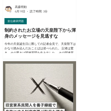
条）。 近代以来、日本人同士が結婚する場合、皇族も
国民も「家族の身分は同じ」という原則によって身分
高森明勅
の変更が行われる。だから、皇族
6月19日
読了時間: 3分
皇位継承問題
制約されたお立場の天皇陛下から渾
身のメッセージを見逃すな
今年の天皇誕生日に際しての記者会見で、天皇陛下は
かなり踏み込んだおことばは述べられた。 記者は驚
き、その驚きは関連質問を生み出した。 その関連質問
に対して、陛下はさらに一歩、踏み込まれた。 しか
し、その緊迫したやり取りに気づかなかった人も多
い。 私は2月のプレジデントオンライン「高森明勅の
皇室ウォッチ」でこのことを取り上げた。 幸い誠実で
知性的な多くの読者を得た（これは2月BEST記事に選
ばれた）。 しかし政治（政府·国会）は、陛下からのメ
ッセージに全く無視を決め込んだ。 このたびのオラン
ダ、ベルギーご歴訪前の記者会見は、皇室典範の改正
を巡り衆参正副議長らによる立法府の取りまとめ直後
のタイミングだった。 天皇陛下は憲法の制約の中、ギ
リギリの表現で切り込まれた。 これに対して、さすが
に多くの国民がそのメッセージ性に気づいた。 プレジ
デントオンライン今月2本目の6月19日公開の拙稿は、