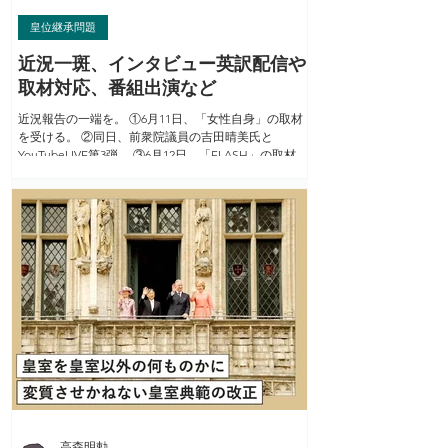
皇位継承問題
近況一斑、インタビュー英訳配信や
取材対応、番組出演など
近況報告の一端を。 ①6月11日、「女性自身」の取材
を受ける。 ②同日、前衆院議員の吉田晴美氏と
YouTubeLIVE第3弾。 ③6月12日、「FLASH」の取材を
受ける。 ④6月13日、高森稽古照今塾。 ⑤6月14日、プ
レジデントオンライン「高森明勅の皇室ウォッチ」公
開。 ⑥6月16日、都内の皇居勤労奉仕団の事前勉強会
の講師を務めた。 ⑦同日、大学で私が担当している授
業（「国史」及び「神道概論」） の一環として靖国神
社に正式参拝し、その後、資料課長のご案内で遊就館
の拝観。OBなども参加して約80名。神社ご当局のご理
解を戴き、この行事を長年続けて来たが今年度一杯で
定年の為、この日で最後になった。関係した皆さんに
感謝。 ⑧6月19日、同月2本目のプレジデントオンライ
ン「高森明勅の皇室ウォッチ」公開。 ⑨6月22日、
「史」編集会議。 ⑩同日、「NoBoderNews」に出
演。野田佳彦元首相も同番組にビデオ出演。 ⑪6月25
日、「女性自身」の取材を受ける。 ⑫6月26日、皇居
勤労奉仕団の打ち上げに参加。清酒「久保田 純米大吟
醸」を差し入れ。...
高森明勅