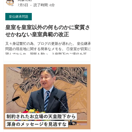
7月5日
読了時間: 6分
皇位継承問題
皇室を皇室以外の何ものかに変質さ
せかねない皇室典範の改正
又々身辺繁忙の為、ブログの更新が遅れた。 皇位継承
問題の現在地に関する簡単なメモを。 ①皇室が切実に
望んでおられ、国民も願い、上皇陛下のご退位を可能
にした皇室典範特例法の附帯決議でも“先延ばしするこ
とはできない”最優先課題として掲げられていた、憲法
上の要請でもある「安定的な皇位継承」について、政
府·国会は今も全く手つかずのまま、更に先延ばし
（！）しようとしている。 ②その本来の課題を敢えて
迂回して、皇族数減少への“目先だけ”の対策に逃げ込
もうとしている為に、あらゆる面で無理で異常で本末
転倒な制度案しか出てこない状況に陥っている。 ③具
体的に皇室典範の改正案を見ると、政府有識者会議の
報告書の提案通り、未婚の女性皇族がご結婚後も皇族
の身分を保持される一方で、配偶者やお子さまは「国
民」という位置付けになっている（改正案第3条）。こ
れに伴い内親王·女王も、皇統譜に登録されているにも
かかわらず、住民登録も義務付けられる（改正案第4