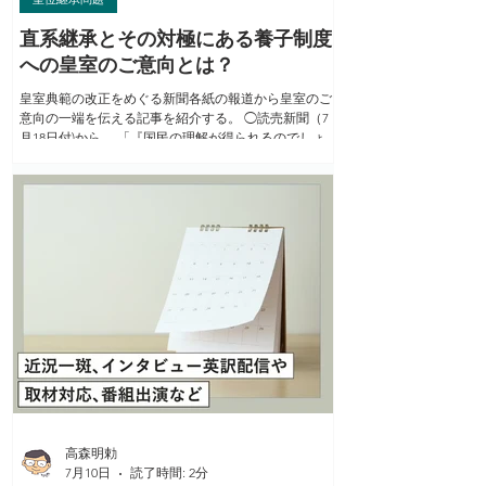
直系継承とその対極にある養子制度
への皇室のご意向とは？
皇室典範の改正をめぐる新聞各紙の報道から皇室のご
意向の一端を伝える記事を紹介する。 ◯読売新聞（7
月18日付)から。 「『国民の理解が得られるのでしょう
か』2021年11月頃。天皇陛下は、政府の有識者会議が
12月に岸田首相に提出する皇族数を確保する方策案に
ついて、宮内庁の西村泰彦長官（当時)から説明を受
け、そう漏らされたという」 「複数の宮内庁関係者に
よると、『21年からの議論で突如、男系維持の主張に
偏った養子案が有力な方策となり、陛下は違和感を覚
えられた』という」 「元参与が語る。『上皇さまは、
常に国民に寄り添い、相互に理解しあう関係があって
こそ、象徴天皇の地位に立てるという信念をお持ちだ
った。戦後80年近く一般国民だったのに、男系男子の
血筋を理由に旧宮家出身者を皇族にする養子制度は、
敗戦や大震災の苦難を国民と共に乗り越えてきた天皇
家の歩みを否定するものだ』」 「小泉政権下の有識者
会議が『女性·女系天皇』を容認した2005年。ある宮内
庁の元幹部によると、天皇陛下は直系継承の安定に資
する方策に理解を示した上で『慎重に進めてほしい』
高森明勅
と望まれた。性別
7月10日
読了時間: 2分