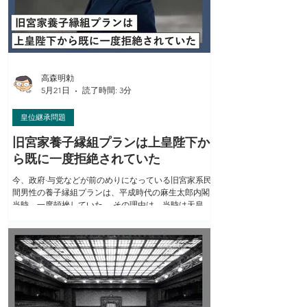
題が緊迫した課題として存在し続けていました。天皇
陛下は十年以上にわたって、この問題で深刻に悩み続
けられました。天皇陛下の背負われた責任感の重み
と、お悩みの深さは、我々には想像すら出来ないもの
だったと思います。そのお悩みによって、陛下は夜お
寝（やす）みになれないこともありました」 宮内庁長
官を取材して来た元日本経済新聞記者の井上亮氏の証
高森明勅
言も見逃せない（同氏『宮内
5月21日
読了時間: 3分
皇位継承問題
旧宮家養子縁組プランは上皇陛下か
ら既に一度拒絶されていた
今、政府·与党などが前のめりになっている旧宮家系民
間男性の養子縁組プランは、平成時代の麻生太郎内閣
当時、一度頓挫していた。 その理由は、当時は天皇で
いらした上皇陛下が「快く思し召されなかった為」と
いう。 平成21年3月、麻生首相が内奏した時に、拒絶
のご意思が示された。それを受けて、事務担当の内閣
官房副長官だった漆間巌氏が制度化を差し止めた。 憤
慨した養子縁組推進派の国会議員が漆間氏に確認した
ところ、「陛下の（養子縁組プランに同意という）ご
意思を確認しなければ準備を進めることはできない」
と明言したらしい（竹田恒泰氏ほか『なぜ女系天皇で