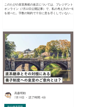
このたびの皇室典範の改正については、プレジデント
オンライン（7月22日公開記事）で、私の考え方の一端
を述べた。字数の制約で十分に意を尽くしていないが
（それでも大幅に字数超過）、関心のある向きは覗い
て欲しい。 ここでは、皇位継承問題を巡る対立の本質
について、端的に整理しておこう。 この対立について
上っ面だけを見た誤解が多い。 「男系（絶対又は優
先）か女系（容認）か」 「愛子天皇か悠仁天皇か」 ー
という対立、との見方だ。 しかし、そうではない。 皇
室が大切にしてこられた「国民と苦楽を共にする」と
いう精神（上皇陛下はこれこそ「皇室の伝統」とされ
た）の継承を重んじるか、それともそれを軽視、否定
するのか、という対立こそが本質だ。 多くの国民は、
無意識的にでもそれを直覚し、皇室ご自身の願いに即
して、前者を選ぼうとしている。敬宮殿下への共感と
期待が高まっている真の理由は、そこにある。 これ
は“アイドル的な人気”ではない。精神の継承によって
こそ支えられる「世襲制」の必然だ。 世界史上、男系
絶対の王朝がいかに目まぐるしく交替し、廃絶し去っ
たか。皇室が誇るべきは
高森明勅
7月19日
読了時間: 4分
皇位継承問題