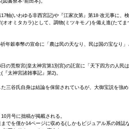
(図書寮本·前田本)。
17軸(いわゆる非西宮記)や『江家次第』第18·改元事に、
(オオミタカラ)として、調物(ミツキモノ)を備え進(たてま
)2月の祈年穀奉幣の宣命に「農は民の天なり、民は国の宝なり」
7月16日の荒祭宮(皇太神宮第1別宮)の託宣に「天下四方の人
(『太神宮諸雑事記』第2)。
した三谷氏自身は結論を保留されているが、大御宝説を強め
10月号に拙稿が掲載される。
までを僅か14ページに収める(しかもビジュアル系の雑誌