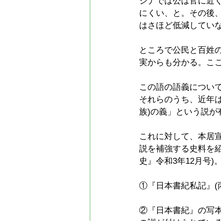
シナでは公は官に近
にくい、と。その後
はさほど低減してい
ところで公民と百姓
実からも分かる。こ
この語の語義について
それらのうち、近年
族)の義」という説が
これに対して、本居
説を補強する史料を
史』令和3年12月号)
①『日本書紀私記』(
②『日本書紀』の写