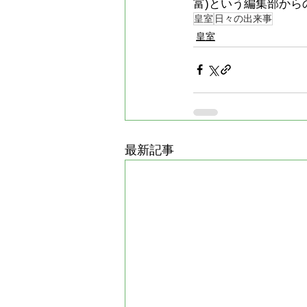
富)という編集部から
皇室
日々の出来事
皇室
最新記事