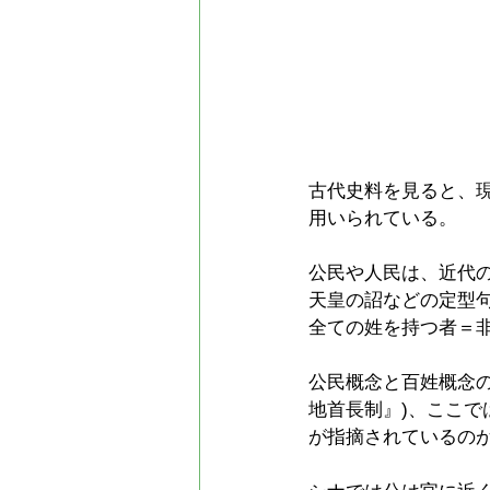
古代史料を見ると、
用いられている。
公民や人民は、近代
天皇の詔などの定型
全ての姓を持つ者＝
公民概念と百姓概念
地首長制』)、ここ
が指摘されているのが