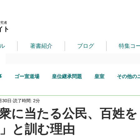
研究者
イト
ル
著書紹介
ブログ
特集コ
事
ゴー宣道場
皇位継承問題
皇室
その他の
月30日
読了時間: 2分
衆に当たる公民、百姓を
」と訓む理由