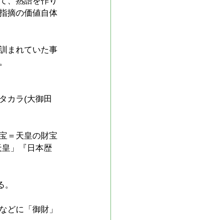
て、熟語を作り
指摘の価値自体
訓まれていた事
。
タカラ(大御田
宝＝天皇の財宝
天皇」『日本歴
る。
などに「御財」