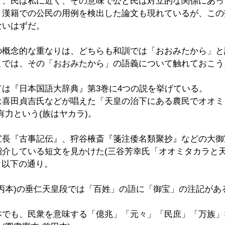
く、民は私に近く、その意味で公と民は対立的な関係にあっ
、漢籍での公民の用例を検出した論文も現れているが、この
ないはずだ。
の概念的な重なりは、どちらも和訓では「おおみたから」と
こでは、その「おおみたから」の語義について触れておこう
は『日本国語大辞典』第3巻に4つの説を挙げている。
は喜田貞吉氏などが唱えた「天皇の治下にある農民でオオミ
有力という(族はヤカラ)。
宣長『古事記伝』、狩谷棭斎『箋注倭名類聚抄』などの大御
紹介している短文を見かけた(三谷芳幸氏「オオミタカラと
。以下の通り。
丙本)の垂仁天皇段では「百姓」の語に「御宝」の注記があ
本でも、民衆を意味する「億兆」「元々」「民庶」「万族」