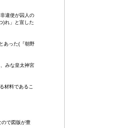
検非違使が囚人の
つ)れ」と宣した
とあった(『朝野
民は、みな皇太神宮
る材料であるこ
なので図版が豊