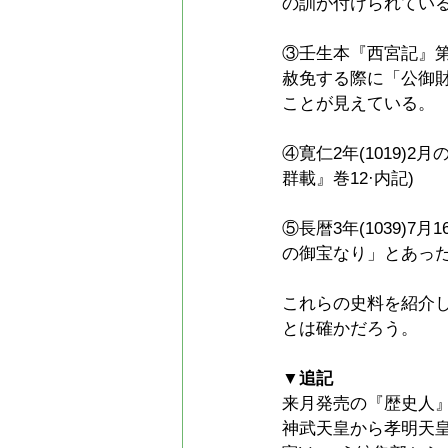
の訓が付けられている
③壬生本『西宮記』第
赦免する際に「公御財
ことが見えている。
④寛仁2年(1019
群載』巻12·内記)
⑤長暦3年(1039)
の御宝なり」とあった
これらの史料を紹介
とは確かだろう。
▼追記
来月発売の『歴史人』
神武天皇から孝明天皇