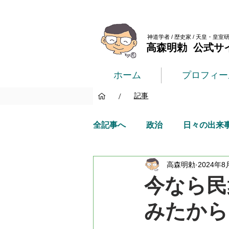
神道学者 / 歴史家 / 天皇・皇室
高森明勅 公式サ
ホーム
プロフィー
/
記事
全記事へ
政治
日々の出来
高森明勅
2024年8
今なら民
みたから