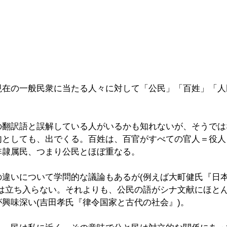
現在の一般民衆に当たる人々に対して「公民」「百姓」「人
の翻訳語と誤解している人がいるかも知れないが、そうでは
句としても、出でくる。百姓は、百官がすべての官人＝役人
非隷属民、つまり公民とほぼ重なる。
の違いについて学問的な議論もあるが(例えば大町健氏『日
では立ち入らない。それよりも、公民の語がシナ文献にほと
興味深い(吉田孝氏『律令国家と古代の社会』)。