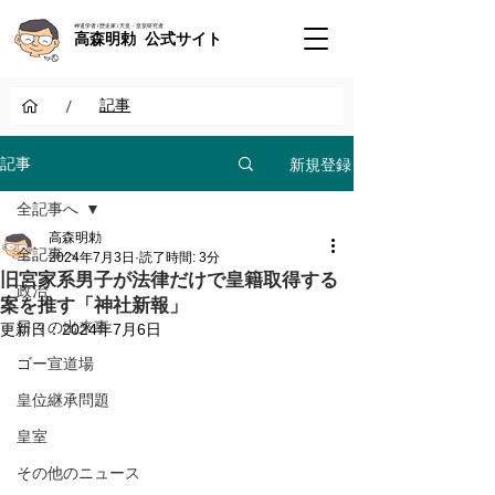
神道学者 / 歴史家 / 天皇・皇室研究者
高森明勅 公式サイト
/
記事
新規登録
記事
全記事へ
高森明勅
全記事へ
2024年7月3日
読了時間: 3分
旧宮家系男子が法律だけで皇籍取得する
政治
案を推す「神社新報」
日々の出来事
更新日：
2024年7月6日
ゴー宣道場
皇位継承問題
皇室
その他のニュース