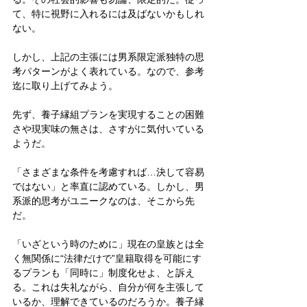
て、特に視野に入れるには及ばないかもしれ
ない。
しかし、上記の主張には男系限定派独特の思
考パターンがよく表れている。なので、参考
迄に取り上げてみよう。　
先ず、養子縁組プランを実現することの困難
さや現実味の無さは、さすがに気付いている
ようだ。
「さまざまな条件を考慮すれば…決して容易
ではない」と率直に認めている。しかし、男
系派的思考がユニークなのは、そこから先
だ。
「いざという時のために」現在の皇族とは全
く無関係に“法律だけで”皇籍取得を可能にす
るプランも「同時に」制度化せよ、と訴え
る。これは失礼ながら、自分が何を主張して
いるか、理解できているのだろうか。養子縁