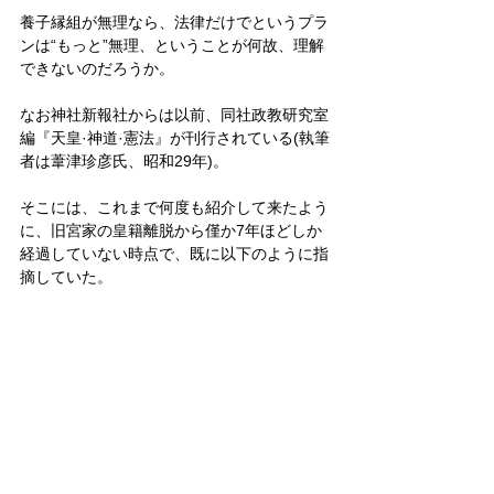
養子縁組が無理なら、法律だけでというプラ
ンは“もっと”無理、ということが何故、理解
できないのだろうか。
なお神社新報社からは以前、同社政教研究室
編『天皇·神道·憲法』が刊行されている(執筆
者は葦津珍彦氏、昭和29年)。
そこには、これまで何度も紹介して来たよう
に、旧宮家の皇籍離脱から僅か7年ほどしか
経過していない時点で、既に以下のように指
摘していた。
「占領下に皇族の籍を離れられた元皇族(旧
宮家系“子孫”ではなく、数年前迄は現に皇族
であられた方々ー引用者)の復籍ということ
が一応問題として考へられるであろう。
この間の事情については、論すべき問題も少
なくないが、その事情の如何に拘らずの一た
び皇族の地位には離れし限り、これが皇族へ