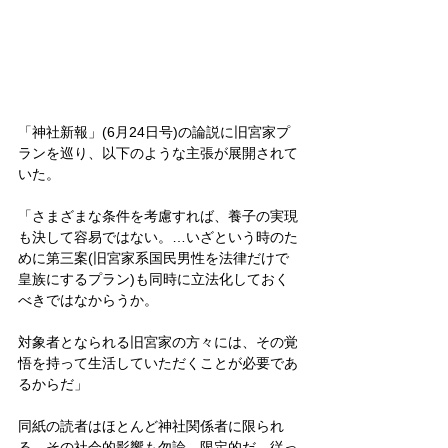
「神社新報」(6月24日号)の論説に旧宮家プ
ランを巡り、以下のような主張が展開されて
いた。
「さまざまな条件を考慮すれば、養子の実現
も決して容易ではない。…いざという時のた
めに第三案(旧宮家系国民男性を法律だけで
皇族にするプラン)も同時に立法化しておく
べきではなからうか。
対象者となられる旧宮家の方々には、その覚
悟を持って生活していただくことが必要であ
るからだ」
同紙の読者はほとんど神社関係者に限られ
る。その社会的影響も勿論、限定的だ。従っ