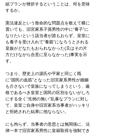
組プランが挫折するということは、何を意味
するか。
憲法違反という致命的な問題点を敢えて横に
置いても、旧宮家系子孫男性の中に“養子”に
なりたいという該当者が誰もおらず、皇室に
も養子を受け入れて“養親”になろうとされる
皇族がどなたもおられなかった(又はその片
方だけながら合意に至らなかった)事実を示
す。
つまり、歴史上の源氏や平家と同じく既
に“国民の血筋”となった旧宮家系男性が婚姻
も介さないで皇族になってしまうという、厳
格であるべき皇室と国民の区別をないがしろ
にする全く“先例の無い”乱暴なプランに対し
て、皇室ご自身や旧宮家系当事者がハッキリ
と拒絶された結果に他ならない。
にも拘らず、当事者の意思とは無関係に、法
律一本で旧宮家系男性に皇籍取得を強制でき