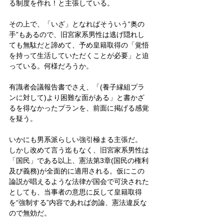
る制度を作れ！と主張している。
その上で、「いざ」となればそういう“奥の
手”もあるので、旧宮家系男性は逃げ隠れし
ても無駄だと諦めて、予め皇籍取得の「覚悟
を持って生活していただくことが必要」と迫
っている。何様だろうか。
有識者会議報告書でさえ、「(養子縁組プラ
ンに対して)より困難な面がある」と書かざ
るを得なかったプランを、前面に掲げる感覚
を疑う。
いかにも男系派らしい強引極まる主張だ。
しかし改めて言う迄もなく、旧宮家系男性は
「国民」である以上、憲法第3章(国民の権利
及び義務)が全面的に適用される。仮にこの
論説が唱えるような法律が国会で可決された
としても、当事者の意思に反して皇籍取得
を“強制する”内容であれば勿論、憲法違反な
ので無効だ。