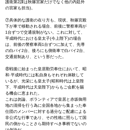
護衛第2課は秋篠宮家だけでなく他の内廷外
の宮家も担当)。
⑦具体的な護衛の在り方も、現状、秋篠宮殿
下が車で移動される場合、前後に警察車両が
1台ずつで交通規制がない。これに対して、
平成時代における皇太子(今上陛下)の場合
は、前後の警察車両1台ずつに加えて、先導
の白バイ2台、後ろにも側衛車で白バイ2台、
交通規制あり、という形だった。
⑧戦後に始まった皇居勤労奉仕において、昭
和·平成時代には私自身もそれぞれ体験して
いるが、光栄にも皇太子(昭和時代は上皇陛
下、平成時代は天皇陛下)からもご会釈を賜
る機会に恵まれた。
これは勿論、ボランティアで皇居と赤坂御用
地の清掃を行う為に全国各地から集まった奉
仕団のメンバーに対する過分なご配慮による
非公式な行事であり、その性格に照らして国
民の側からことさら期待すべき事柄でないの
は勿論だ。