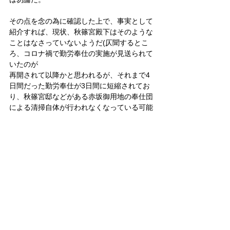
その点を念の為に確認した上で、事実として
紹介すれば、現状、秋篠宮殿下はそのような
ことはなさっていないようだ(仄聞するとこ
ろ、コロナ禍で勤労奉仕の実施が見送られて
いたのが
再開されて以降かと思われるが、それまで4
日間だった勤労奉仕が3日間に短縮されてお
り、秋篠宮邸などがある赤坂御用地の奉仕団
による清掃自体が行われなくなっている可能
性もある)。
以上のように改めて整理すると、内閣の意思
によって前代未聞の「立皇嗣の礼」が国事行
為として行われ、その関連行事として壺切御
剣(つぼきりのぎょけん)が天皇陛下から秋篠
宮殿下に
預けられても、それはあくまでも秋篠宮殿下
が傍系の皇嗣である事実によるものであっ
て、秋篠宮殿下が次の天皇として即位される
ことが確定するもので“ない”ことは、明らか