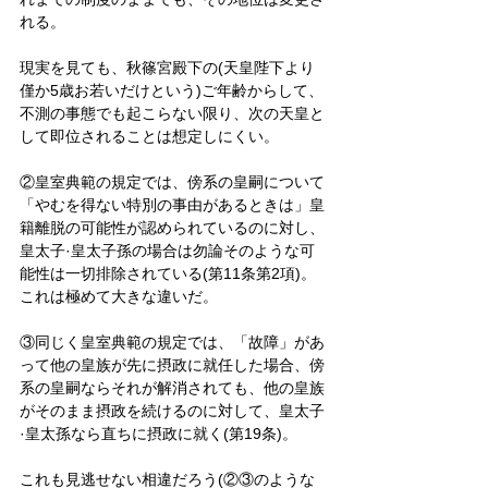
れる。
現実を見ても、秋篠宮殿下の(天皇陛下より
僅か5歳お若いだけという)ご年齢からして、
不測の事態でも起こらない限り、次の天皇と
して即位されることは想定しにくい。
②皇室典範の規定では、傍系の皇嗣について
「やむを得ない特別の事由があるときは」皇
籍離脱の可能性が認められているのに対し、
皇太子·皇太子孫の場合は勿論そのような可
能性は一切排除されている(第11条第2項)。
これは極めて大きな違いだ。
③同じく皇室典範の規定では、「故障」があ
って他の皇族が先に摂政に就任した場合、傍
系の皇嗣ならそれが解消されても、他の皇族
がそのまま摂政を続けるのに対して、皇太子
·皇太孫なら直ちに摂政に就く(第19条)。
これも見逃せない相違だろう(②③のような