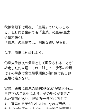
秋篠宮殿下は現在、「皇嗣」でいらっしゃ
る。但し同じ皇嗣でも「直系」の皇嗣(皇太
子皇太孫·)と
「傍系」の皇嗣では、明確な違いがある。
以下、簡単に列挙しよう。
①皇太子は次の天皇として即位されることが
確定したお立場。これに対して、傍系の皇嗣
はその時点で皇位継承順位が第1位であるお
立場に過ぎない。
実際、過去に傍系の皇嗣(秩父宮)が皇太子(上
皇陛下)のご誕生により、その地位が変更さ
れた実例があり、理論的·一般的に考えて
も、直系の男子がお生まれになれば当然、こ
れまでの制度のままでも、その地位は変更さ