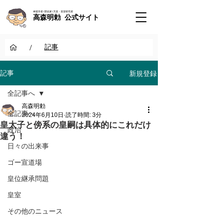
神道学者 / 歴史家 / 天皇・皇室研究者
高森明勅 公式サイト
/
記事
新規登録
記事
全記事へ
高森明勅
全記事へ
2024年6月10日
読了時間: 3分
皇太子と傍系の皇嗣は具体的にこれだけ
政治
違う！
日々の出来事
ゴー宣道場
皇位継承問題
皇室
その他のニュース