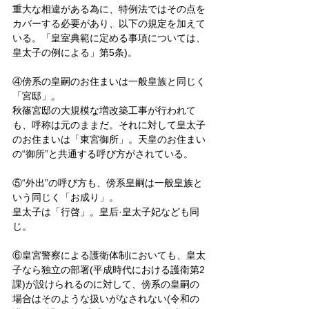
重大な相違がある為に、特例法ではその点を
カバーする必要があり、以下の規定を加えて
いる。「皇室典範に定める事項については、
皇太子の例による」第5条)。
④傍系の皇嗣のお住まいは一般皇族と同じく
「宮邸」。
秋篠宮邸の大規模な増改築工事が行われて
も、呼称は元のままだ。それに対して皇太子
のお住まいは「東宮御所」。天皇のお住まい
の“御所”と共通する呼び方がされている。
⑤“外出”の呼び方も、傍系皇嗣は一般皇族と
いう同じく「お成り」。
皇太子は「行啓」。皇后·皇太子妃なども同
じ。
⑥皇宮警察による護衛体制においても、皇太
子なら独立の部署(平成時代における護衛第2
課)が設けられるのに対して、傍系の皇嗣の
場合はそのような扱いがなされない(令和の