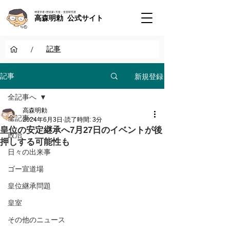
神道学者 / 歴史家 / 天皇・皇室研究者
高森明勅 公式サイト
/
記事
新規登録
記事
全記事へ
高森明勅
全記事へ
2024年6月3日
読了時間: 3分
皇位の安定継承へ7月27日のイベントが後
政治
押しする可能性も
日々の出来事
ゴー宣道場
皇位継承問題
皇室
その他のニュース