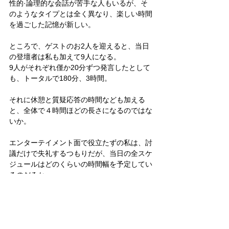
性的·論理的な会話が苦手な人もいるが、そ
のようなタイプとは全く異なり、楽しい時間
を過ごした記憶が新しい。
ところで、ゲストのお2人を迎えると、当日
の登壇者は私も加えて9人になる。
9人がそれぞれ僅か20分ずつ発言したとして
も、トータルで180分、3時間。
それに休憩と質疑応答の時間なども加える
と、全体で４時間ほどの長さになるのではな
いか。
エンターテイメント面で役立たずの私は、討
議だけで失礼するつもりだが、当日の全スケ
ジュールはどのくらいの時間幅を予定してい
るのだろか。
今後に繫がる大切なタイミングでの開催にな
りそうなので、充実した討議を心掛けたい。
追記