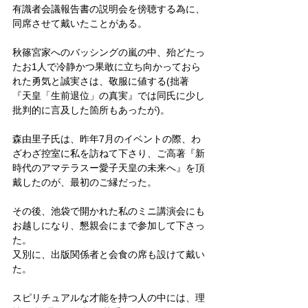
有識者会議報告書の説明会を傍聴する為に、
同席させて戴いたことがある。
秋篠宮家へのバッシングの嵐の中、殆どたっ
たお1人で冷静かつ果敢に立ち向かっておら
れた勇気と誠実さは、敬服に値する(拙著
『天皇「生前退位」の真実』では同氏に少し
批判的に言及した箇所もあったが)。
森由里子氏は、昨年7月のイベントの際、わ
ざわざ控室に私を訪ねて下さり、ご高著『新
時代のアマテラスー愛子天皇の未来へ』を頂
戴したのが、最初のご縁だった。
その後、池袋で開かれた私のミニ講演会にも
お越しになり、懇親会にまで参加して下さっ
た。
又別に、出版関係者と会食の席も設けて戴い
た。
スピリチュアルな才能を持つ人の中には、理