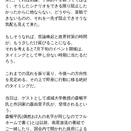
く、そうしたシナリオをできる限り阻止した
かったからに他ならない。どうやら、楽観で
きないものの、それを一先ず阻止できそうな
気配も見えて来た。
もしそうなれば、世論喚起と政界対策の時間
が、もう少しだけ延びることになる。
それを考えると7月下旬のイベント開催は、
タイミングとして申し分ない時期に当たるだ
ろう。
これまでの流れを振り返り、今後への方向性
を見定める。その上で即座に行動に移る絶好
のタイミングだ。
当日は、ゲストとして成城大学教授の森暢平
氏と作詞家の森由里子氏が、登壇されるとい
う。
森暢平氏(偶然お2人の名字が同じなのでフル
ネームで書く)とは以前、衛星放送の番組で
ご一緒したり、国会内で開かれた政府による