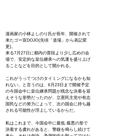
漫画家の小林よしのり氏が長年、開催されて
来たゴー宣DOJO(先頃「道場」から表記変
更)。
来る7月27日に都内の普段より少し広めの会
場で、安定的な皇位継承への気運を盛り上げ
ることなどを目的として開かれる。
これがうってつけのタイミングになるかも知
れない。と言うのは、6月23日まで開催予定
の今国会中に皇位継承問題が残念な決着を迎
えそうな形勢だったのが、立憲民主党や有志
国民などの努力によって、次の国会に持ち越
される可能性が浮上しているからだ。
私はこれまで、今国会中に最低·最悪の形で
決着する虞れがあると、警鐘を鳴らし続けて
来た。それは勿論、予測的中を願ってではな