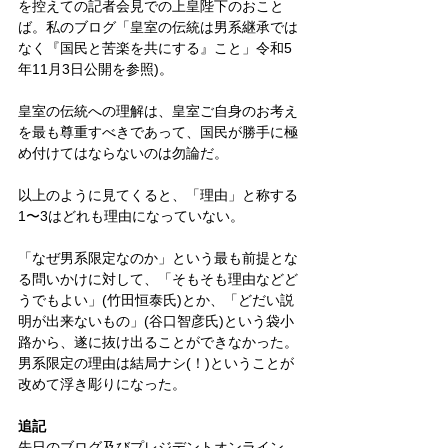
を控えての記者会見での上皇陛下のおこと
ば。私のブログ「皇室の伝統は男系継承では
なく『国民と苦楽を共にする』こと」令和5
年11月3日公開を参照)。
皇室の伝統への理解は、皇室ご自身のお考え
を最も尊重すべきであって、国民が勝手に極
め付けてはならないのは勿論だ。
以上のように見てくると、「理由」と称する
1〜3はどれも理由になっていない。
「なぜ男系限定なのか」という最も前提とな
る問いかけに対して、「そもそも理由などど
うでもよい」(竹田恒泰氏)とか、「どだい説
明が出来ないもの」(谷口智彦氏)という袋小
路から、遂に抜け出ることができなかった。
男系限定の理由は結局ナシ(！)ということが
改めて浮き彫りになった。
追記
先日のブログ及びプレジデントオンライン