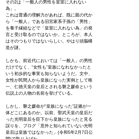
その2は「一般人の男性を皇室に入れない
為」。
これは普通の理解力があれば、既に親の代か
ら「一般人」である旧宮家系子孫の「男性」
を養子縁組などで「皇室に入れない為」の発
言と受け取るのではないか。ところが、本人
はそのつもりではないらしい。やはり頭脳構
造が謎。
しかも、前近代においては「一般人」の男性
だけでなく、“女性も”皇族になれなかったと
いう初歩的な事実も知らないようだ。文中、
女性が民間人から皇族になった実例として唯
一、仁徳天皇の皇后とされる磐之媛命という
伝説上の人物の名前を挙げている。
しかし、磐之媛命が“皇族になった”証拠が一
体どこにあるのか。以前、聖武天皇の皇后だ
った光明皇后を臣下から皇族になったと見る
誤りを、ブログ「意外と知られていない光明
皇后は皇族ではなかった」(令和5年2月7日公
開)で取り上げた。