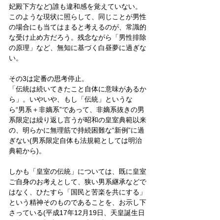
妃殿下方など)誰も違和感を覚えていない。
このような現状に照らして、同じことが男性
の場合にも当てはまると考えるのが、常識的
な受け止め方だろう。残念ながら「男性排除
の原理」など、無知に基づく白昼夢に過ぎな
い。
その3は定番の思考停止。
「伝統は続いてきたこと自体に意味があるか
ら」。いやいや、もし「伝統」というな
ら“男系＋非嫡系”であって、非嫡系抜きの男
系限定は繰り返し言うが昭和の皇室典範以来
の、明らかに無理筋で持続困難な“新例”に過
ぎない(男系限定自体も法規範としては明治
典範から)。
しかも「皇室の伝統」については、既に皇室
ご自身のお考えとして、狭い男系継承などで
はなく、ひたすら「国民と苦楽を共にする」
という精神そのものであることを、お示し下
さっている(平成17年12月19日、天皇誕生日