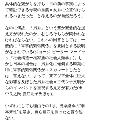
具体的な繋がりを持ち、目の前の事実によっ
て確証できる母親の血筋＝女系に位置付けら
れるべきだった、と考えるのが自然だろう。
なのに何故、「男系」という些か観念的な捉
え方が現れたのか。むしろそちらが問われな
ければならない。これへの回答としては、一
般的に「軍事的緊張関係」を要因とする説明
がなされている(ジョージ·ピーター·マードッ
ク『社会構造ー核家族の社会人類学』)。し
かし日本の場合は、男系化に傾斜する時期に
特に軍事的緊張関係がエスカレートしたと
は、言えない。よって、東アジア全体に巨大
な影響を及ぼした男系社会＝古代シナ文明か
らのインパクトを重視する見方が有力だ(田
中良之氏·義江明子氏ほか)。
いずれにしても理由その1は、男系継承の“非
本来性”を暴き、自ら墓穴を掘ったと言う他
ない。