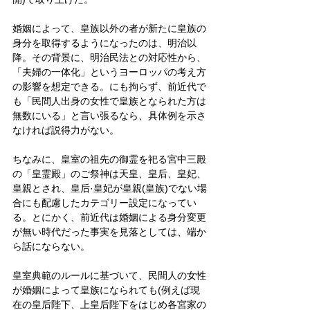
婚姻によって、皇族以外の者が新たに皇族の
身分を取得するようになったのは、明治以
降。その背景に、明治民法との対応性から、
「夫婦の一体化」というヨーロッパの考え方
の影響を想定できる。にも拘らず、前近代で
も「民間人出身の女性で皇族となられた方は
無数にいる」と言い張るなら、具体例を示さ
なければ説得力がない。
ちなみに、皇室の祖先の御霊を祀る宮中三殿
の「皇霊殿」のご祭神は天皇、皇后、皇妃、
皇親とされ、皇后·皇妃が皇親(皇族)でない場
合にも配慮したカテゴリー設定になってい
る。とにかく、前近代は婚姻による身分変更
が無い時代だった事実を見落としては、端か
ら話にならない。
皇室典範のルールに基づいて、民間人の女性
が婚姻によって皇族になられても(例えば現
在の皇后陛下、上皇后陛下をはじめ各宮家の