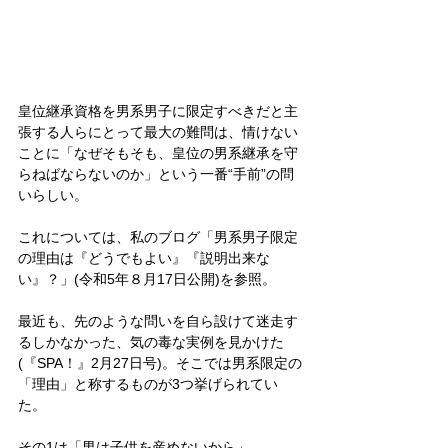
皇位継承資格を男系男子に限定すべきだと主
張する人らにとって最大の難問は、情けない
ことに「なぜそもそも、皇位の男系継承を守
らねばならないのか」という一番“手前”の問
いらしい。
これについては、私のブログ「男系男子限定
の理由は『どうでもよい』『説明出来な
い』？」(令和5年８月17日公開)を参照。
最近も、先のような問いを自ら設けて迷走す
るしかなかった、気の毒な実例を見かけた
(『SPA！』2月27日号)。そこでは男系限定の
「理由」と称するものが3つ挙げられてい
た。
その1は「男は子供を産めないから」。