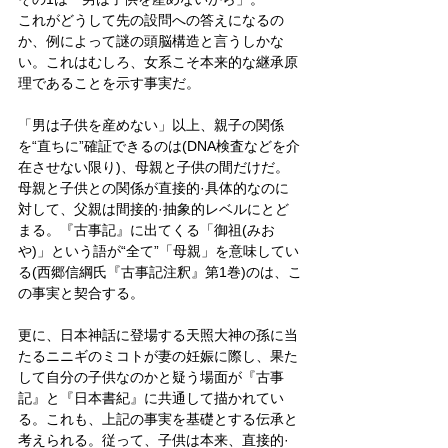
これがどうして先の設問への答えになるの
か、例によって謎の頭脳構造と言うしかな
い。これはむしろ、女系こそ本来的な継承原
理であることを示す事実だ。
「男は子供を産めない」以上、親子の関係
を“直ちに”確証できるのは(DNA検査などを介
在させない限り)、母親と子供の間だけだ。
母親と子供との関係が直接的·具体的なのに
対して、父親は間接的·抽象的レベルにとど
まる。『古事記』に出てくる「御祖(みお
や)」という語が“全て”「母親」を意味してい
る(西郷信綱氏『古事記注釈』第1巻)のは、こ
の事実と契合する。
更に、日本神話に登場する天照大神の孫に当
たるニニギのミコトが妻の妊娠に際し、果た
して自分の子供なのかと疑う場面が『古事
記』と『日本書紀』に共通して描かれてい
る。これも、上記の事実を基礎とする伝承と
考えられる。従って、子供は本来、直接的·