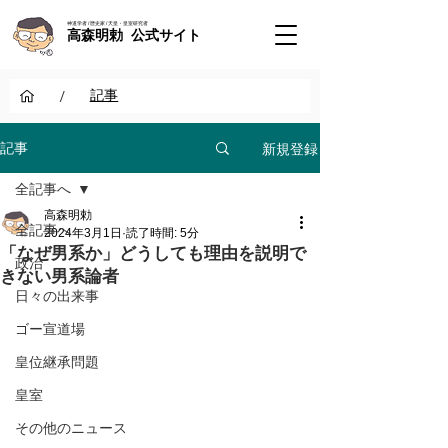
神道学者 / 歴史家 / 天皇・皇室研究者
高森明勅 公式サイト
/
記事
新規登録
記事
全記事へ
高森明勅
全記事へ
2024年3月1日
読了時間: 5分
「なぜ男系か」どうしても理由を説明で
政治
きない男系論者
日々の出来事
ゴー宣道場
皇位継承問題
皇室
その他のニュース