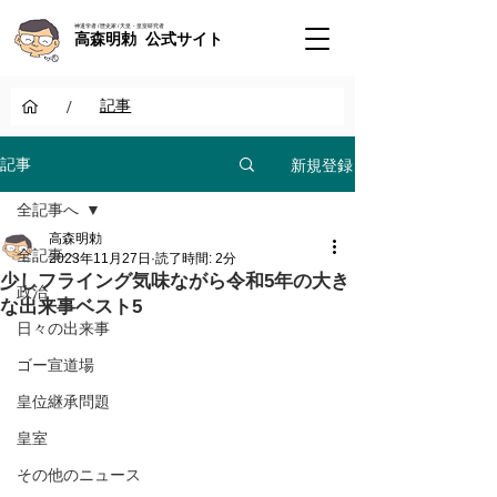
神道学者 / 歴史家 / 天皇・皇室研究者
高森明勅 公式サイト
/
記事
新規登録
記事
全記事へ
高森明勅
全記事へ
2023年11月27日
読了時間: 2分
少しフライング気味ながら令和5年の大き
政治
な出来事ベスト5
日々の出来事
ゴー宣道場
皇位継承問題
皇室
その他のニュース