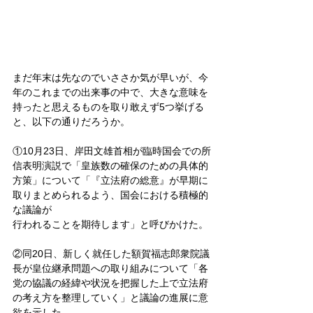
まだ年末は先なのでいささか気が早いが、今
年のこれまでの出来事の中で、大きな意味を
持ったと思えるものを取り敢えず5つ挙げる
と、以下の通りだろうか。
①10月23日、岸田文雄首相が臨時国会での所
信表明演説で「皇族数の確保のための具体的
方策」について「『立法府の総意』が早期に
取りまとめられるよう、国会における積極的
な議論が
行われることを期待します」と呼びかけた。
②同20日、新しく就任した額賀福志郎衆院議
長が皇位継承問題への取り組みについて「各
党の協議の経緯や状況を把握した上で立法府
の考え方を整理していく」と議論の進展に意
欲を示した。