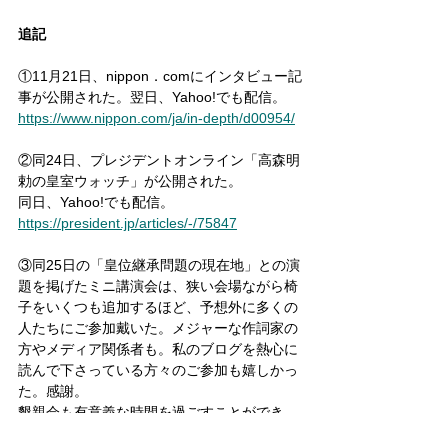
追記
①11月21日、nippon．comにインタビュー記
事が公開された。翌日、Yahoo!でも配信。
https://www.nippon.com/ja/in-depth/d00954/
②同24日、プレジデントオンライン「高森明
勅の皇室ウォッチ」が公開された。
同日、Yahoo!でも配信。
https://president.jp/articles/-/75847
③同25日の「皇位継承問題の現在地」との演
題を掲げたミニ講演会は、狭い会場ながら椅
子をいくつも追加するほど、予想外に多くの
人たちにご参加戴いた。メジャーな作詞家の
方やメディア関係者も。私のブログを熱心に
読んで下さっている方々のご参加も嬉しかっ
た。感謝。
懇親会も有意義な時間を過ごすことができ
た。