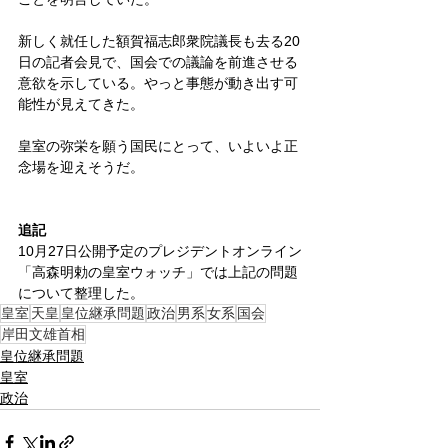
新しく就任した額賀福志郎衆院議長も去る20
日の記者会見で、国会での議論を前進させる
意欲を示している。やっと事態が動き出す可
能性が見えてきた。
皇室の弥栄を願う国民にとって、いよいよ正
念場を迎えそうだ。
追記
10月27日公開予定のプレジデントオンライン
「高森明勅の皇室ウォッチ」では上記の問題
について整理した。
皇室
天皇
皇位継承問題
政治
男系
女系
国会
岸田文雄首相
皇位継承問題
皇室
政治