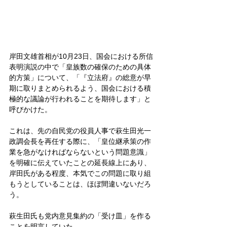
岸田文雄首相が10月23日、国会における所信
表明演説の中で「皇族数の確保のための具体
的方策」について、「『立法府』の総意が早
期に取りまとめられるよう、国会における積
極的な議論が行われることを期待します」と
呼びかけた。
これは、先の自民党の役員人事で萩生田光一
政調会長を再任する際に、「皇位継承策の作
業を急がなければならないという問題意識」
を明確に伝えていたことの延長線上にあり、
岸田氏がある程度、本気でこの問題に取り組
もうとしていることは、ほぼ間違いないだろ
う。
萩生田氏も党内意見集約の「受け皿」を作る
ことを明言していた。