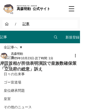
神道学者 / 歴史家 / 天皇・皇室研究者
高森明勅 公式サイト
/
記事
新規登録
記事
全記事へ
高森明勅
全記事へ
2023年10月23日
読了時間: 1分
岸田首相が所信表明演説で皇族数確保策
政治
「立法府の総意」訴え
日々の出来事
ゴー宣道場
皇位継承問題
皇室
その他のニュース