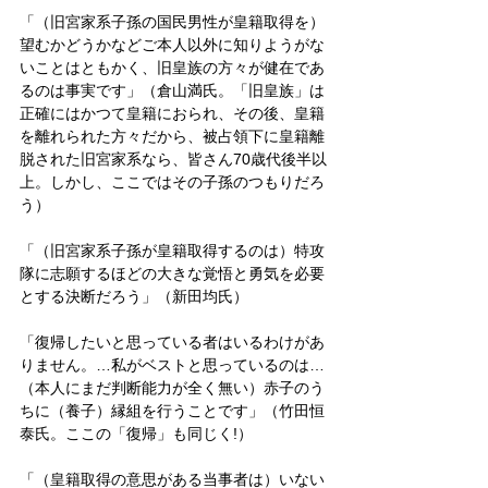
「（旧宮家系子孫の国民男性が皇籍取得を）
望むかどうかなどご本人以外に知りようがな
いことはともかく、旧皇族の方々が健在であ
るのは事実です」（倉山満氏。「旧皇族」は
正確にはかつて皇籍におられ、その後、皇籍
を離れられた方々だから、被占領下に皇籍離
脱された旧宮家系なら、皆さん70歳代後半以
上。しかし、ここではその子孫のつもりだろ
う）
「（旧宮家系子孫が皇籍取得するのは）特攻
隊に志願するほどの大きな覚悟と勇気を必要
とする決断だろう」（新田均氏）
「復帰したいと思っている者はいるわけがあ
りません。…私がベストと思っているのは…
（本人にまだ判断能力が全く無い）赤子のう
ちに（養子）縁組を行うことです」（竹田恒
泰氏。ここの「復帰」も同じく!）
「（皇籍取得の意思がある当事者は）いない