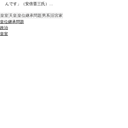
んです」（安倍晋三氏）…
皇室
天皇
皇位継承問題
男系
旧宮家
皇位継承問題
政治
皇室
すべて表示
関連記事