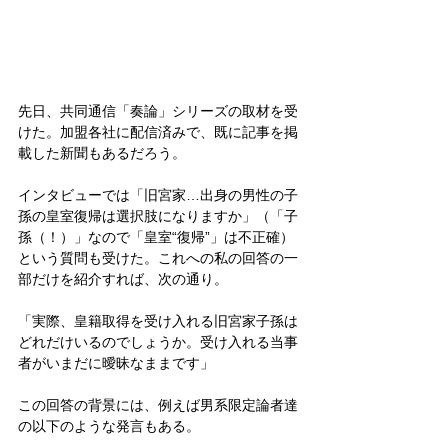
先日、共同通信「奏論」シリーズの取材を受
けた。加盟各社に配信済みで、既に記事を掲
載した新聞もあるだろう。
インタビューでは「旧宮家…出身の男性の子
孫の皇室復帰は選択肢になりますか」（「子
孫（！）」なので「皇室“復帰”」は不正確）
という質問も受けた。これへの私の回答の一
部だけを紹介すれば、次の通り。
「実際、皇籍取得を受け入れる旧宮家子孫は
どれだけいるのでしょうか。受け入れる当事
者がいまだに曖昧なままです」
この回答の背景には、例えば男系限定論者達
の以下のような発言もある。