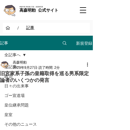
神道学者 / 歴史家 / 天皇・皇室研究者
高森明勅 公式サイト
/
記事
新規登録
記事
全記事へ
高森明勅
全記事へ
2023年9月27日
読了時間: 2分
旧宮家系子孫の皇籍取得を巡る男系限定
政治
論者のいくつかの発言
日々の出来事
ゴー宣道場
皇位継承問題
皇室
その他のニュース