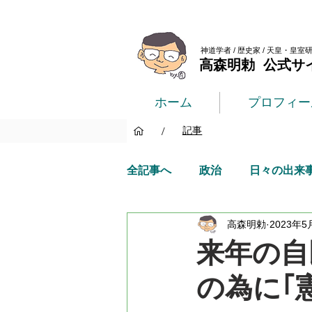
神道学者 / 歴史家 / 天皇・皇室
高森明勅 公式サ
ホーム
プロフィー
/
記事
全記事へ
政治
日々の出来
高森明勅
2023年5
来年の自
の為に｢