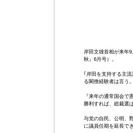
岸田文雄首相が来年
秋』6月号）。
｢岸田を支持する主
る閣僚経験者は言う
『来年の通常国会で
勝利すれば、総裁選
与党の自民、公明、
に議員任期を延長で