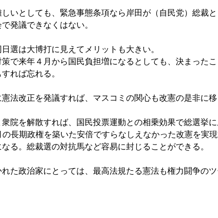
難しいとしても、緊急事態条項なら岸田が（自民党）総裁と
会で発議できなくはない。
同日選は大博打に見えてメリットも大きい。
対策で来年４月から国民負担増になるとしても、決まったこ
もすれば忘れる。
に憲法改正を発議すれば、マスコミの関心も改憲の是非に移
ま衆院を解散すれば、国民投票運動との相乗効果で総選挙に
ヵ月の長期政権を築いた安倍ですらなしえなかった改憲を実
になる。総裁選の対抗馬など容易に封じることができる。
かれた政治家にとっては、最高法規たる憲法も権力闘争のツ