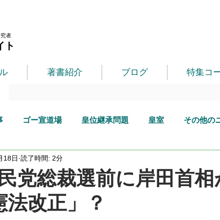
研究者
イト
ル
著書紹介
ブログ
特集コ
事
ゴー宣道場
皇位継承問題
皇室
その他の
月18日
読了時間: 2分
民党総裁選前に岸田首相
憲法改正」？