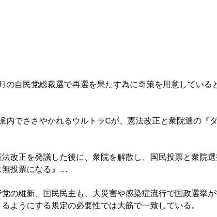
9月の自民党総裁選で再選を果たす為に奇策を用意している
流派内でささやかれるウルトラCが、憲法改正と衆院選の『
。
憲法改正を発議した後に、衆院を解散し、国民投票と衆院選
は無投票になる』…
野党の維新、国民民主も、大災害や感染症流行で国政選挙が
きるようにする規定の必要性では大筋で一致している。