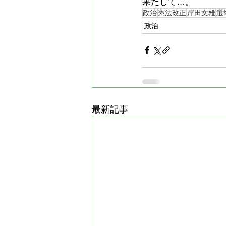
果たして…。
政治
憲法改正
岸田文雄
選
政治
最新記事