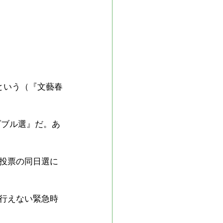
という（『文藝春
ダブル選』だ。あ
投票の同日選に
行えない緊急時