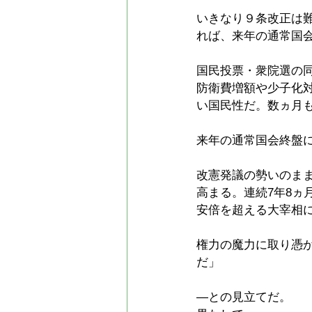
いきなり９条改正は
れば、来年の通常国
国民投票・衆院選の
防衛費増額や少子化
い国民性だ。数ヵ月
来年の通常国会終盤
改憲発議の勢いのま
高まる。連続7年8
安倍を超える大宰相
権力の魔力に取り憑
だ」
―との見立てだ。