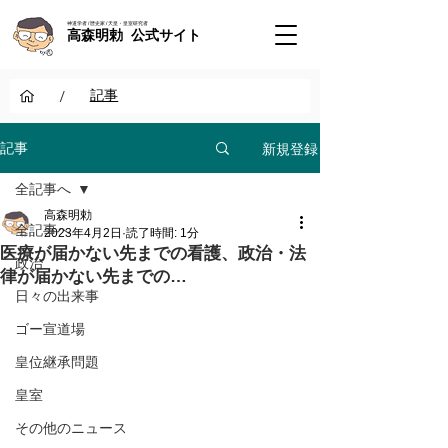
神道学者 / 歴史家 / 天皇・皇室研究者
高森明勅 公式サイト
/
記事
新規登録
記事
全記事へ
高森明勅
全記事へ
2023年4月2日
読了時間: 1分
医療が届かない先までの看護、政治・法
政治
律が届かない先までの…
日々の出来事
ゴー宣道場
皇位継承問題
皇室
その他のニュース