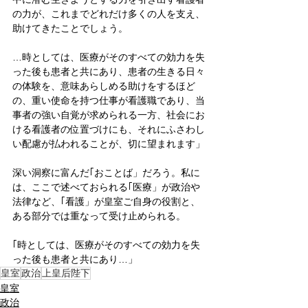
の力が、これまでどれだけ多くの人を支え、
助けてきたことでしょう。
…時としては、医療がそのすべての効力を失
った後も患者と共にあり、患者の生きる日々
の体験を、意味あらしめる助けをするほど
の、重い使命を持つ仕事が看護職であり、当
事者の強い自覚が求められる一方、社会にお
ける看護者の位置づけにも、それにふさわし
い配慮が払われることが、切に望まれます」
深い洞察に富んだ｢おことば」だろう。私に
は、ここで述べておられる｢医療」が政治や
法律など、｢看護」が皇室ご自身の役割と、
ある部分では重なって受け止められる。
｢時としては、医療がそのすべての効力を失
った後も患者と共にあり…」
皇室
政治
上皇后陛下
皇室
政治