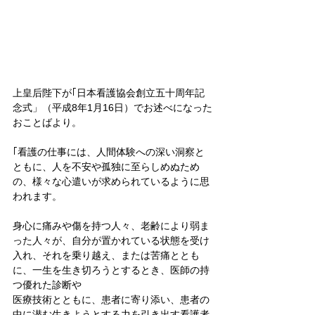
上皇后陛下が｢日本看護協会創立五十周年記
念式」（平成8年1月16日）でお述べになった
おことばより。
｢看護の仕事には、人間体験への深い洞察と
ともに、人を不安や孤独に至らしめぬため
の、様々な心遣いが求められているように思
われます。
身心に痛みや傷を持つ人々、老齢により弱ま
った人々が、自分が置かれている状態を受け
入れ、それを乗り越え、または苦痛ととも
に、一生を生き切ろうとするとき、医師の持
つ優れた診断や
医療技術とともに、患者に寄り添い、患者の
中に潜む生きようとする力を引き出す看護者