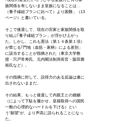
族関係を有しないまま皇族になることは…
（養子縁組プランに比べて）より困難」（13
ページ）と書いている。
そこで後退して、現在の宮家と家族関係を取
り結ぶ｢養子縁組プラン」が浮かび上がっ
た。しかし、これも憲法（第１４条第１項）
が禁じる｢門地（血筋・家柄）による差別」
に該当することが指摘された（東京大学教
授・宍戸常寿氏、元内閣法制局長官・阪田雅
裕氏など）。
その指摘に対して、説得力のある反論は遂に
出されないままだ。
その結果、もっと後退して内親王との婚姻
（によって下駄を履かせ、皇籍取得への国民
一般の心理的なハードルを下げる）とい
う“願望”が、より声高に語られることになっ
た。