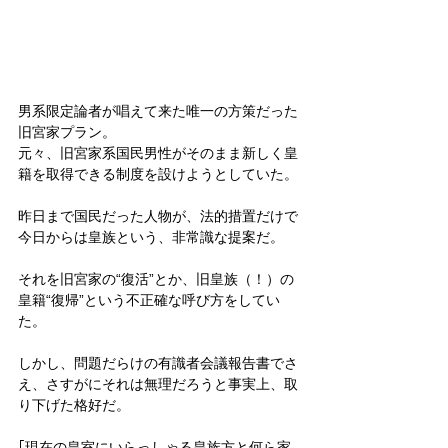
男系限定論者が唱えて来た唯一の方策だった
旧宮家プラン。
元々、旧宮家系国民男性がそのまま新しく皇
籍を取得できる制度を設けようとしていた。
昨日まで国民だった人物が、法的措置だけで
今日からは皇族という、非常識な提案だ。
それを旧宮家の“復活”とか、旧皇族（！）の
皇籍“復帰”という不正確な呼び方をしてい
た。
しかし、問題だらけの有識者会議報告書でさ
え、さすがにそれは無理だろうと事実上、取
り下げた格好だ。
｢現在の皇室にいらっしゃる皇族方と何ら家