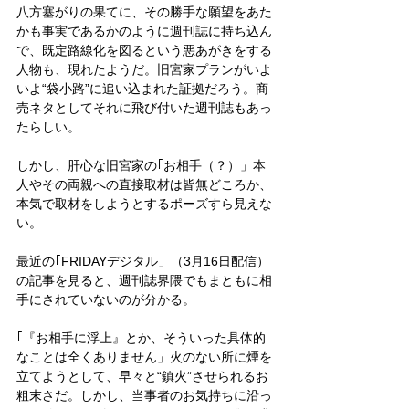
八方塞がりの果てに、その勝手な願望をあた
かも事実であるかのように週刊誌に持ち込ん
で、既定路線化を図るという悪あがきをする
人物も、現れたようだ。旧宮家プランがいよ
いよ“袋小路”に追い込まれた証拠だろう。商
売ネタとしてそれに飛び付いた週刊誌もあっ
たらしい。
しかし、肝心な旧宮家の｢お相手（？）」本
人やその両親への直接取材は皆無どころか、
本気で取材をしようとするポーズすら見えな
い。
最近の｢FRIDAYデジタル」（3月16日配信）
の記事を見ると、週刊誌界隈でもまともに相
手にされていないのが分かる。
｢『お相手に浮上』とか、そういった具体的
なことは全くありません」火のない所に煙を
立てようとして、早々と“鎮火”させられるお
粗末さだ。しかし、当事者のお気持ちに沿っ