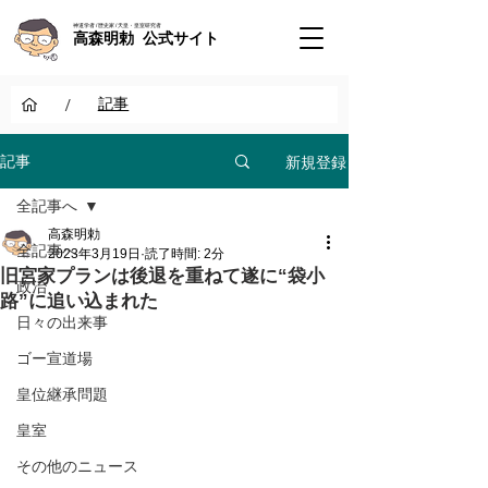
神道学者 / 歴史家 / 天皇・皇室研究者
高森明勅 公式サイト
/
記事
新規登録
記事
全記事へ
高森明勅
全記事へ
2023年3月19日
読了時間: 2分
旧宮家プランは後退を重ねて遂に“袋小
政治
路”に追い込まれた
日々の出来事
ゴー宣道場
皇位継承問題
皇室
その他のニュース