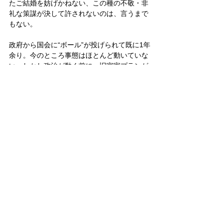
たご結婚を妨げかねない、この種の不敬・非
礼な策謀が決して許されないのは、言うまで
もない。
政府から国会に“ボール”が投げられて既に1年
余り。今のところ事態はほとんど動いていな
い。しかし政治が動く前に、旧宮家プランが
｢門地差別」という悪質な憲法違反である事
実が国民の間で周知されれば、政府・国会が
実際に採用し得る選択肢は、自ずと限られる
はずだ。
皇室
皇位継承問題
政治
男系
皇室典範
旧宮家
憲法
皇位継承問題
皇室
政治