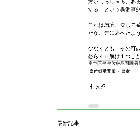
方いらっしゃる、あ
する、という異常事
これは勿論、決して
だが、先に述べたよ
少なくとも、その可
恐らく正解は１つし
皇室
天皇
皇位継承問題
男
皇位継承問題
皇室
最新記事