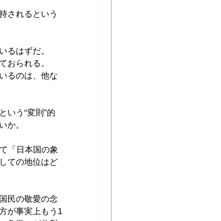
持されるという
いるはずだ。
ておられる。
いるのは、他な
いう“変則”的
いか。
って「日本国の象
しての地位はど
国民の敬愛の念
方が事実上もう1