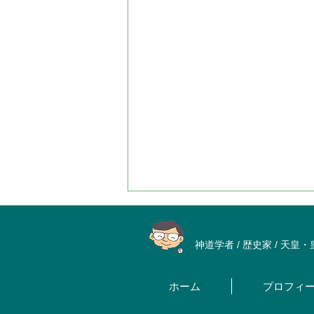
神道学者 / 歴史家 / 天皇
ホーム
プロフィ