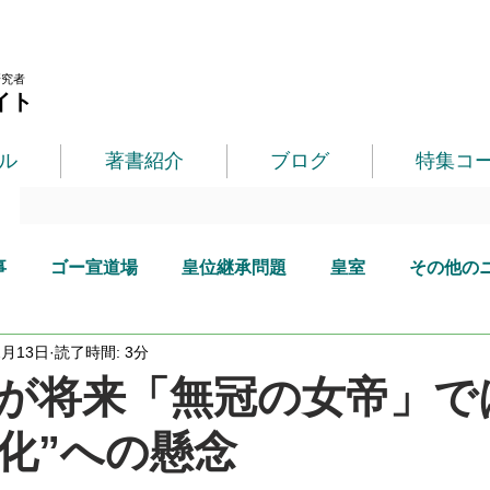
研究者
イト
ル
著書紹介
ブログ
特集コ
事
ゴー宣道場
皇位継承問題
皇室
その他の
2月13日
読了時間: 3分
が将来「無冠の女帝」で
化”への懸念