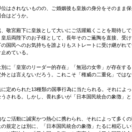
即位はされないものの、ご婚姻後も皇族の身分をそのまま保
場合はどうか。
然、敬宮殿下に皇族として大いにご活躍戴くことを期待して
・皇后両陛下のお子様として、長年そのご薫陶を直接、受け
下の国民へのお気持ちを誰よりもストレートに受け継がれて
け止めている。
別に「皇室のリーダー的存在」「無冠の女帝」が存在すると
定外とは言えないだろう。これこそ「権威の二重化」ではな
法に定められた13種類の国事行為に当たられる。それによ
全うされる。しかし、畏れ多いが「日本国民統合の象徴」と
的なご活動に誠実かつ熱心に携わられ、それによって多くの
上の規定とは別に、「日本国民統合の象徴」たるに相応しい