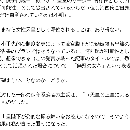
、愛子内親王）殿下が「“皇室のリーダー”的存在として活
「可能性」として提出されているからだ（但し河西氏ご自身
れだけ自覚されているかは不明）。
ままなら女性天皇として即位されることは、あり得ない。
、小手先的な制度変更によって敬宮殿下がご婚姻後も皇族の
報告書のプランではそうなっている）、河西氏が可能性とし
度、想像できる（この発言が載った記事のタイトルでは、敬
在として活躍された場合について、「無冠の女帝」という表
て望ましいことなのか、どうか。
反対した一部の保守系論者の主張は、「（天皇と上皇による
うものだった。
（上皇陛下が公的な振る舞いをお控えになるので）そのよう
結果は私が言った通りになった。