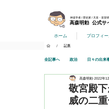
神道学者 / 歴史家 / 天皇・皇室
高森明勅 公式サ
ホーム
プロフィー
/
記事
全記事へ
政治
日々の出来
高森明勅
2022年1
敬宮殿下
威の二重