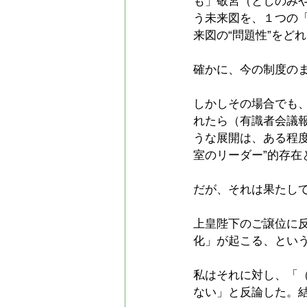
も」敬宮（としのみや
う未来図を、１つの
来図の“問題性”をど
確かに、今の制度の
しかしその場合でも
れたら（有識者会議
うな展開は、ある程
室のリーダー”的存
だが、それは果たし
上皇陛下のご譲位に
化」が起こる、とい
私はそれに対し、「
ない」と反論した。