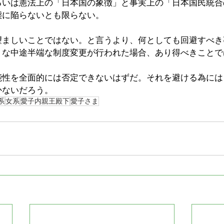
るいは憲法上の「日本国の象徴」と事実上の「日本国民統合
態に陥らないとも限らない。
望ましいことではない。と言うより、何としても回避すべき
うな中途半端な制度変更が行われた場合、あり得べきことで
能性を全面的には否定できないはずだ。それを避ける為には
かないだろう。
系
女系
愛子内親王殿下
愛子さま