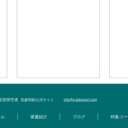
・皇室研究者
高森明勅公式サイト
info@
a-takamori.com
ール
著書紹介
ブログ
特集コー