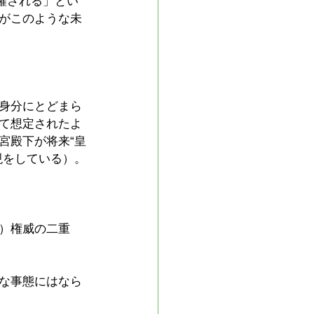
躍される」とい
がこのような未
身分にとどまら
て想定されたよ
宮殿下が将来“皇
現をしている）。
）権威の二重
な事態にはなら