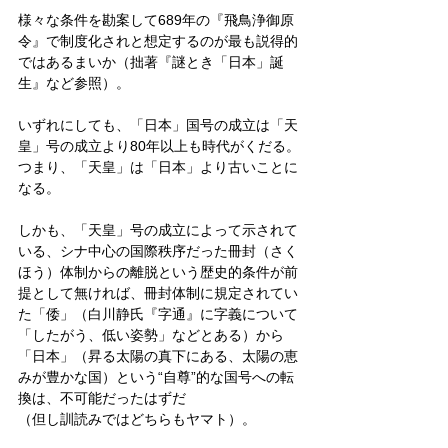
様々な条件を勘案して689年の『飛鳥浄御原
令』で制度化されと想定するのが最も説得的
ではあるまいか（拙著『謎とき「日本」誕
生』など参照）。
いずれにしても、「日本」国号の成立は「天
皇」号の成立より80年以上も時代がくだる。
つまり、「天皇」は「日本」より古いことに
なる。
しかも、「天皇」号の成立によって示されて
いる、シナ中心の国際秩序だった冊封（さく
ほう）体制からの離脱という歴史的条件が前
提として無ければ、冊封体制に規定されてい
た「倭」（白川静氏『字通』に字義について
「したがう、低い姿勢」などとある）から
「日本」（昇る太陽の真下にある、太陽の恵
みが豊かな国）という“自尊”的な国号への転
換は、不可能だったはずだ
（但し訓読みではどちらもヤマト）。