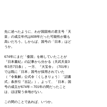
先に述べたように、わが国固有の君主号「天
皇」の成立年代は608年だった可能性が最も
高いだろう。しからば、国号の「日本」はど
うか。
674年にまだ「倭国」を称していたことが
『日本書紀』の記事から分かる（天武天皇3
年3月7日条）。一方、『大宝令』（701年）
では既に「日本」国号が採用されていた
（『令集解』公式令〔くしきりょう〕「詔書
式」条所引『古記』）。よって、「日本」国
号の成立が674年～701年の間だったこと
は、ほぼ疑う余地がない。
この間のことであれば、いつか。