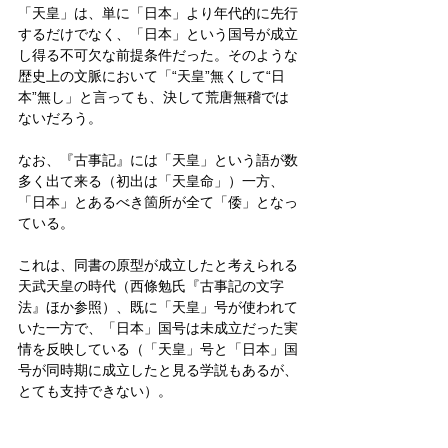
「天皇」は、単に「日本」より年代的に先行
するだけでなく、「日本」という国号が成立
し得る不可欠な前提条件だった。そのような
歴史上の文脈において「“天皇”無くして“日
本”無し」と言っても、決して荒唐無稽では
ないだろう。
なお、『古事記』には「天皇」という語が数
多く出て来る（初出は「天皇命」）一方、
「日本」とあるべき箇所が全て「倭」となっ
ている。
これは、同書の原型が成立したと考えられる
天武天皇の時代（西條勉氏『古事記の文字
法』ほか参照）、既に「天皇」号が使われて
いた一方で、「日本」国号は未成立だった実
情を反映している（「天皇」号と「日本」国
号が同時期に成立したと見る学説もあるが、
とても支持できない）。
追記