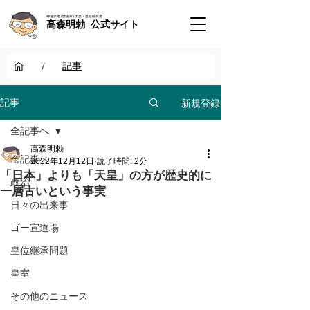
神道学者 / 歴史家 / 天皇・皇室研究者
高森明勅 公式サイト
/
記事
新規登録
記事
全記事へ
高森明勅
全記事へ
2022年12月12日
読了時間: 2分
「日本」よりも「天皇」の方が歴史的に
政治
一層古いという事実
日々の出来事
ゴー宣道場
皇位継承問題
皇室
その他のニュース