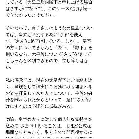
している（天皇皇后両陛下と申し上げる場合
はさすがに“陛下”で、このケースだけは統一
できなかったようだが）。
そのせいで、眞子さまのような元皇族につい
ては、皇族と区別する為に“さま”を使え
ず、“さん”に格下げしている。しかし、皇室
の方々についてきちんと「陛下」「殿下」を
用いるなら、元皇族について“さま”を使って
もちゃんと区別できるので、差し障りはな
い。
私の感覚では、現在の天皇陛下とご血縁も近
く、皇族として誠実にご公務に取り組まれる
お姿を拝見して来た方々について、皇族の身
分を離れられたからといって、急に“さん”付
けにするのは心理的に抵抗がある。
勿論、皇室の方々に対して個人的な気持ちを
込めて“さま”を用いることは、よほど公式な
場面ならともかく、取り立てて問題視するに
は及ばないだろう（“愛子さま”でなく“敬宮殿