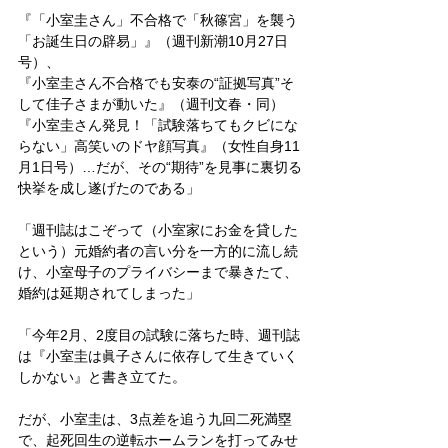
『「小室圭さん」不合格で「秋篠宮」を襲う
「お誕生日の辟易」』（週刊新潮10月27日
号）、
『小室圭さん不合格でも安泰の“証拠写真”そ
して佳子さまが動いた』（週刊文春・同）
『小室圭さん発見！「試験落ちてもクビにな
らない」高笑いのドヤ顔写真』（女性自身11
月1日号）…だが、その“期待”を見事に裏切る
快挙を成し遂げたのである」
「週刊誌はこぞって（小室家にお金を貸した
という）元婚約者の言い分を一方的に流し続
け、小室母子のプライバシーまで暴きたて、
婚約は延期されてしまった」
「今年2月、2度目の試験に落ちた時、週刊誌
は『小室圭は眞子さんに依存して生きていく
しかない』と書き立てた。
だが、小室圭は、3点差を追う九回二死満塁
で、起死回生の逆転ホームランを打ってみせ