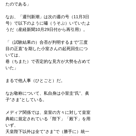
たのである」
なお、「週刊新潮」は次の週の号（11月3日
号）で以下のように嘯（うそぶ）いていたよ
うだ（産経新聞10月29日付から再引用）。
「（試験結果の）合否が判明するまで“三度
目の正直”を期した小室さんの起死回生につ
いては、
巷（ちまた）で否定的な見方が大勢を占めて
いた」
まるで他人事（ひとごと）だ。
なお敬称について、私自身は小室圭“氏”、眞
子“さま”としている。
メディア関係では、皇室の方々に対して皇室
典範に規定されている「陛下」「殿下」を用
いず、
天皇陛下以外は全て“さま”で（勝手に）統一