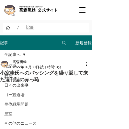
神道学者 / 歴史家 / 天皇・皇室研究者
高森明勅 公式サイト
/
記事
新規登録
記事
全記事へ
高森明勅
全記事へ
2022年10月30日
読了時間: 3分
小室圭氏へのバッシングを繰り返して来
政治
た週刊誌の赤っ恥
日々の出来事
ゴー宣道場
皇位継承問題
皇室
その他のニュース