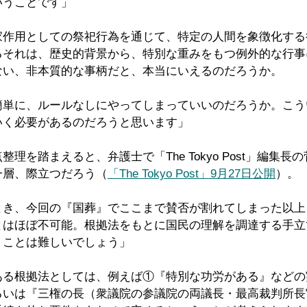
いうことです」
家作用としての祭祀行為を通じて、特定の人間を象徴化する
るそれは、歴史的背景から、特別な重みをもつ例外的な行事
ない、非本質的な事柄だと、本当にいえるのだろうか。
簡単に、ルールなしにやってしまっていいのだろうか。こう
いく必要があるのだろうと思います」
理を踏まえると、弁護士で「The Tokyo Post」編集長
一層、際立つだろう（
「The Tokyo Post」9月27日公開
）。
とき、今回の『国葬』でここまで賛否が割れてしまった以上
とはほぼ不可能。根拠法をもとに国民の理解を調達する手立
うことは難しいでしょう」
ある根拠法としては、例えば①『特別な功労がある』などの
るいは『三権の長（衆議院の参議院の両議長・最高裁判所長