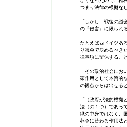
なくなったので、権
つまり法律の根拠な
「しかし…戦後の議
の『侵害』に限られ
たとえば西ドイツあ
り議会で決めるべき
律事項に留保する、
「その政治社会にお
家作用として本質的
の観点からは出せる
「（政府が法的根拠
法（の１つ）であっ
織の中身ではなく、
葬令に替わる作用法