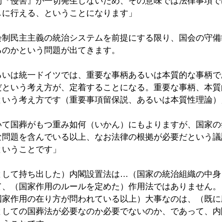
利『侵害』が一切発生しないため、その意味では法律事項で
しに行える、ということになります」
会制民主主義の統治システムを前提にする限り、国会の守備
るのかという問題が出てきます。
るいは統一ドイツでは、重要な事柄あるいは本質的な事柄で
だという考え方が、定着することになる。重要な事柄、本質
という考え方です（重要事項留保説、あるいは本質性理論）
いて国葬がもつ重み如何（いかん）にもよりますが、国家の
な問題を含んでいる以上、なお法律の根拠が必要だという議
ということです」
として持ち出した）内閣設置法は…（国家の統治組織の中身
て、（国家作用のルールを定めた）作用法ではありません。
国家作用の在り方が問われている以上）大事なのは、（既に
としての国葬法が必要なのか必要でないのか、であって、内