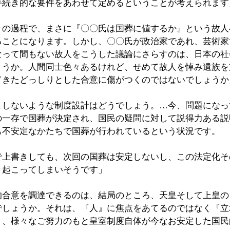
手続き的な要件をあわせて定めるということが考えられます
きの過程で、まさに『〇〇氏は国葬に値するか』という故人
ることになります。しかし、〇〇氏が政治家であれ、芸術家
なって間もない故人をこうした議論にさらすのは、日本の社
ょうか。人間同士色々あるけれど、せめて故人を悼み遺族を
てきたどっしりとした合意に傷がつくのではないでしょうか
としないような制度設計はどうでしょう。…今、問題になっ
の一存で国葬が決定され、国民の疑問に対して説得力ある説
も不安定なかたちで国葬が行われているという状況です。
で上書きしても、次回の国葬は安定しないし、この法定化そ
き起こってしまいそうです」
的合意を調達できるのは、結局のところ、天皇そして上皇の
でしょうか。それは、『人』に焦点をあてるのではなく『立
り、様々なご努力のもと皇室制度自体が今なお安定した国民