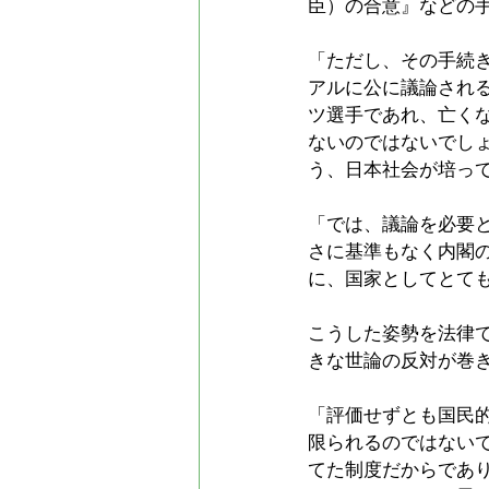
臣）の合意』などの
「ただし、その手続
アルに公に議論され
ツ選手であれ、亡く
ないのではないでし
う、日本社会が培っ
「では、議論を必要
さに基準もなく内閣
に、国家としてとて
こうした姿勢を法律
きな世論の反対が巻
「評価せずとも国民
限られるのではない
てた制度だからであ