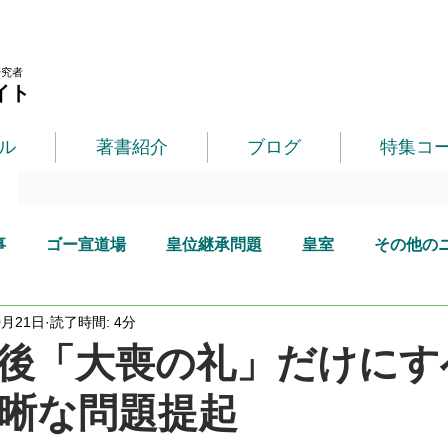
研究者
イト
ル
著書紹介
ブログ
特集コ
事
ゴー宣道場
皇位継承問題
皇室
その他の
0月21日
読了時間: 4分
後「大喪の礼」だけにす
晰な問題提起