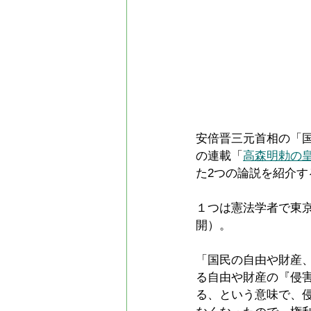
安倍晋三元首相の「
の連載「
高森明勅の
た2つの論説を紹介す
１つは憲法学者で東京
開）。
「国民の自由や財産
る自由や財産の『侵
る、という意味で、