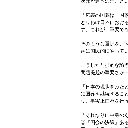
次元が違うのだ、と
「広義の国葬は、国
とりわけ日本におけ
す。これが、重要で
そのような選択を、
さに国民的にやって
こうした前提的な論点整
問題提起の重要さが
「日本の現状をみた
に国葬を継続するこ
り、事実上国葬を行
「それなりに中身の
②『国会の決議』あ