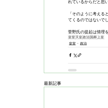
れているからだと思
「そのように考える
てくるのではないで
菅野氏の提起は情理
皇室
天皇
政治
国葬
上皇
皇室
政治
最新記事