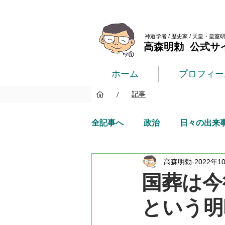
神道学者 / 歴史家 / 天皇・皇室
高森明勅 公式サ
ホーム
プロフィー
/
記事
全記事へ
政治
日々の出来
高森明勅
2022年1
国葬は今
という明