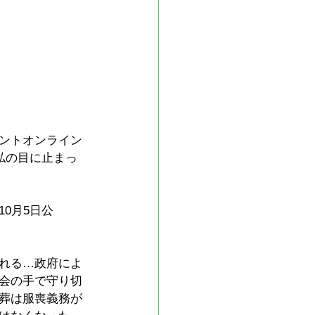
ントオンライン
私の目に止まっ
0月5日公
れる…政府によ
会の手で守り切
葬は服喪義務が