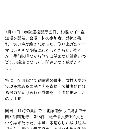
7月10日、参院選投開票当日、札幌でゴー宣
道場を開催。会場一杯の参加者。熱気が溢
れ、笑い声が絶えなかった。取り上げたテー
マはいささか多岐にわたったきらいがある
が、手前味噌ながら他では望めない濃密かつ
楽しい議論になった。間違いなく成功だろ
う。
特に、全国各地で参院選の最中、女性天皇の
実現を求める国民の声を直接、候補者に届け
る努力が続けられた成果を、会場に掲示した
のは圧巻。
同日、11時の集計で、北海道から沖縄まで全
国32都道府県、325件、報告者人数101人と
いう結果だった。本当に素晴らしい取り組み
であり、皇位の安定継承に向けた今後の政治