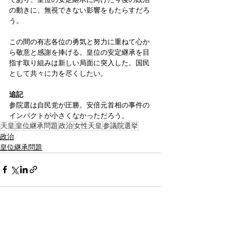
の動きに、無視できない影響をもたらすだろ
う。
この間の有志各位の勇気と努力に重ねて心か
ら敬意と感謝を捧げる。皇位の安定継承を目
指す取り組みは新しい局面に突入した。国民
として共々に力を尽くしたい。
追記
参院選は自民党が圧勝。安倍元首相の事件の
インパクトが小さくなかっただろう。
天皇
皇位継承問題
政治
女性天皇
参議院選挙
政治
皇位継承問題