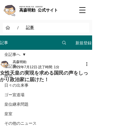
神道学者 / 歴史家 / 天皇・皇室研究者
高森明勅 公式サイト
/
記事
新規登録
記事
全記事へ
高森明勅
全記事へ
2022年7月12日
読了時間: 1分
女性天皇の実現を求める国民の声をしっ
政治
かり政治家に届けた！
日々の出来事
ゴー宣道場
皇位継承問題
皇室
その他のニュース