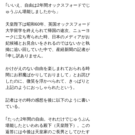
｢いいえ、自由は2年間オックスフォードでじ
ゅうぶん堪能しましたから」
天皇陛下は昭和60年、英国オックスフォード
大学留学を終えられて帰国の途次、ニューヨ
ークに立ち寄られた時、日本のメディアがお
妃候補とお見合いをされるのではないかと執
拗に追い回していた中で、産経新聞の記者が
｢申し訳ありません。
かけがえのない自由を楽しまれておられる時
間にお邪魔ばかりしておりまして」とお詫び
したのに、微笑を浮かべられて、きっぱりと
上記のようにおっしゃられたという。
記者はその時の感想を後に以下のように書い
ている。
｢たった2年間の自由。それだけでじゅうぶん
堪能したといわれる殿下（天皇陛下）。この
返答には今後は天皇家のご長男としてひたす