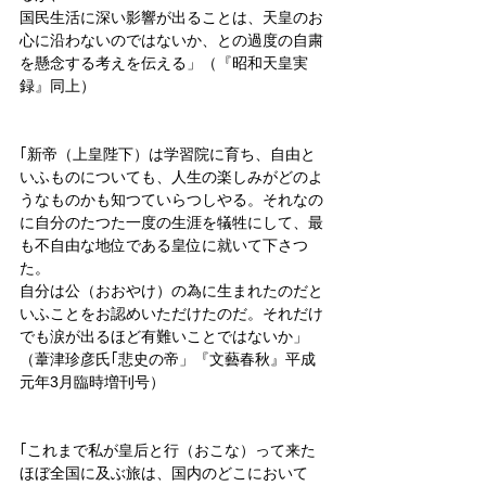
国民生活に深い影響が出ることは、天皇のお
心に沿わないのではないか、との過度の自粛
を懸念する考えを伝える」（『昭和天皇実
録』同上）
｢新帝（上皇陛下）は学習院に育ち、自由と
いふものについても、人生の楽しみがどのよ
うなものかも知つていらつしやる。それなの
に自分のたつた一度の生涯を犠牲にして、最
も不自由な地位である皇位に就いて下さつ
た。
自分は公（おおやけ）の為に生まれたのだと
いふことをお認めいただけたのだ。それだけ
でも涙が出るほど有難いことではないか」
（葦津珍彦氏｢悲史の帝」『文藝春秋』平成
元年3月臨時増刊号）
｢これまで私が皇后と行（おこな）って来た
ほぼ全国に及ぶ旅は、国内のどこにおいて