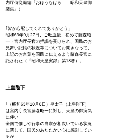
内庁侍従職編『おほうなばら　　昭和天皇御
製集』）
｢皆が心配してくれてありがとう」
昭和63年9月27日、ご吐血後、初めて藤森昭
一・宮内庁長官の拝謁を受けられ、国民のお
見舞い記帳の状況等についてお聞きなって、
上記のお言葉を国民に伝えるよう藤森長官に
託された（『昭和天皇実録』第18巻）。
上皇陛下
｢（昭和63年10月8日）皇太子（上皇陛下）
は宮内庁長官藤森昭一に対し、天皇の御病気
に伴い
全国で催しや行事の自粛が相次いでいる状況
に関して、国民のあたたかい心に感謝してい
るが、