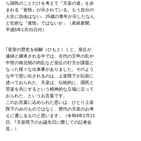
ら国民のことだけを考えて『天皇の道』を歩
まれる『覚悟』が示されている。もう自分の
人生に自由はない。25歳の青年が示したなん
と壮絶な『覚悟』ではないか」（産経新聞、
平成5年1月31日付）
｢皇室の歴史を紐解（ひもと）くと、皇位が
連綿と継承される中では、古代の壬申の乱や
中世の南北朝の内乱など皇位の行方が課題と
なった様々な出来事がありました。そのよう
な中で思い出されるのは、上皇陛下が以前に
述べておられた、天皇は、伝統的に、国民と
苦楽を共にするという精神的な立場に立って
おられた、というお言葉です。
このお言葉に込められた思いは、ひとり上皇
陛下のみのものではなく、歴代の天皇のお考
えに通じるものと思います」（令和4年2月21
日、｢天皇陛下のお誕生日に際しての記者会
見」）