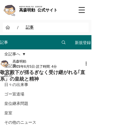
神道学者 / 歴史家 / 天皇・皇室研究者
高森明勅 公式サイト
/
記事
新規登録
記事
全記事へ
高森明勅
全記事へ
2022年6月5日
読了時間: 4分
敬宮殿下が揺るぎなく受け継がれる｢直
政治
系」の皇統と精神
日々の出来事
ゴー宣道場
皇位継承問題
皇室
その他のニュース