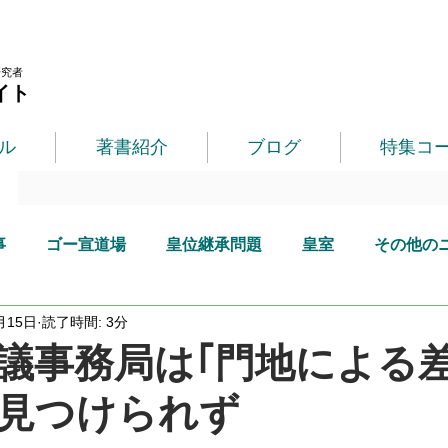
研究者
イト
ル
著書紹介
ブログ
特集コ
事
ゴー宣道場
皇位継承問題
皇室
その他の
月15日
読了時間: 3分
議事務局は｢門地による
見つけられず