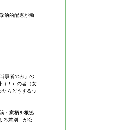
政治的配慮が働
の当事者のみ」の
外（！）の者（女
ったらどうするつ
筋・家柄を根拠
よる差別」が公