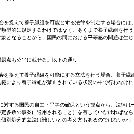
機会を捉えて養子縁組を可能とする法律を制定する場合には
で類型的に規定するわけではなく、あくまで養子縁組を行う
対象となることから、国民の間における平等感の問題は生じ
問題点も公平に載せる。以下の通り。
機会を捉えて養子縁組を可能にする立法を行う場合、養子縁
典範により養子縁組が禁止されている状況の中で行わなけれ
家に対する国民の自由・平等の確保という観点から、法律は
特定多数の事案に適用されること）を有していなければなら
な個別処分的立法は難しいとの考え方もあるのではないか」