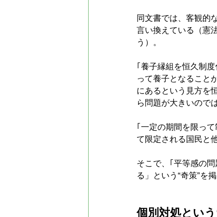
同文書では、客観的
言い換えている（憲
う）。
｢養子縁組を恒久制度
って養子となること
にあるという見方を
ら問題が大きいので
｢一定の期間を限っ
て限定される国民と
そこで、｢平等感の
る」という“奇策”を
個別対処という