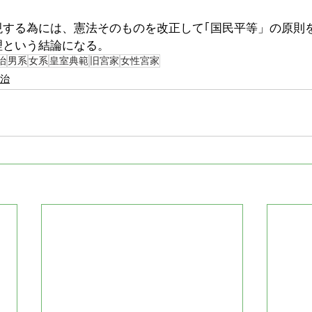
現する為には、憲法そのものを改正して｢国民平等」の原則
理という結論になる。
治
男系
女系
皇室典範
旧宮家
女性宮家
治