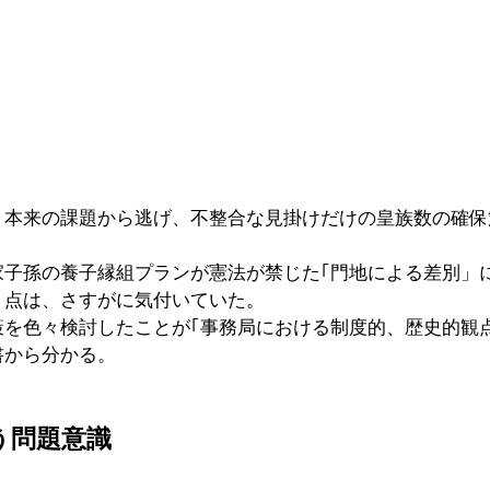
う本来の課題から逃げ、不整合な見掛けだけの皇族数の確保
家子孫の養子縁組プランが憲法が禁じた｢門地による差別」
う点は、さすがに気付いていた。
策を色々検討したことが｢事務局における制度的、歴史的観
書から分かる。
う問題意識