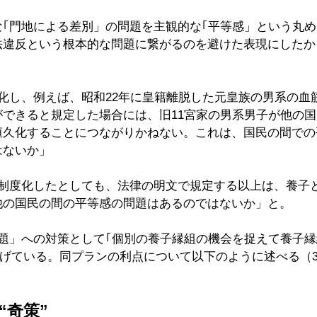
な｢門地による差別」の問題を主観的な｢平等感」という丸
法違反という根本的な問題に繋がるのを避けた表現にしたか
化し、例えば、昭和22年に皇籍離脱した元皇族の男系の血
ができると規定した場合には、旧11宮家の男系男子が他の
恒久化することにつながりかねない。これは、国民の間での
はないか」
て制度化したとしても、法律の明文で規定する以上は、養子
他の国民の間の平等感の問題はあるのではないか」と。
問題」への対策として｢個別の養子縁組の機会を捉えて養子
掲げている。同プランの利点について以下のように述べる（3
“奇策”