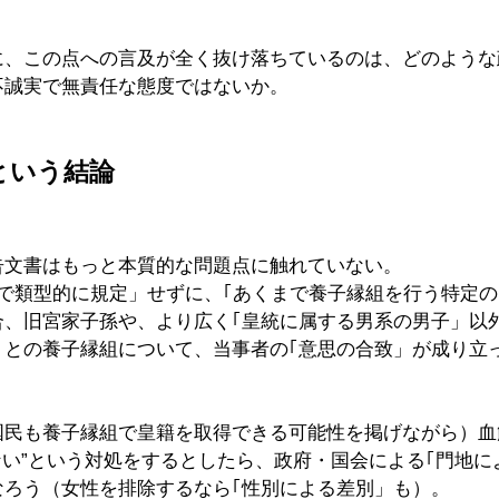
に、この点への言及が全く抜け落ちているのは、どのような
不誠実で無責任な態度ではないか。
という結論
告文書はもっと本質的な問題点に触れていない。
律で類型的に規定」せずに、｢あくまで養子縁組を行う特定
合、旧宮家子孫や、より広く｢皇統に属する男系の男子」以
）との養子縁組について、当事者の｢意思の合致」が成り立
国民も養子縁組で皇籍を取得できる可能性を掲げながら）血
ない”という対処をするとしたら、政府・国会による｢門地に
なろう（女性を排除するなら｢性別による差別」も）。