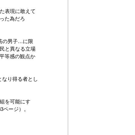
めた表現に敢えて
った為だろ
筋の男子…に限
国民と異なる立場
平等感の観点か
となり得る者とし
縁組を可能にす
3ページ）。