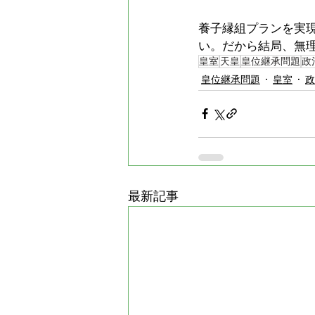
養子縁組プランを実
い。だから結局、無
皇室
天皇
皇位継承問題
政
皇位継承問題
皇室
政
最新記事