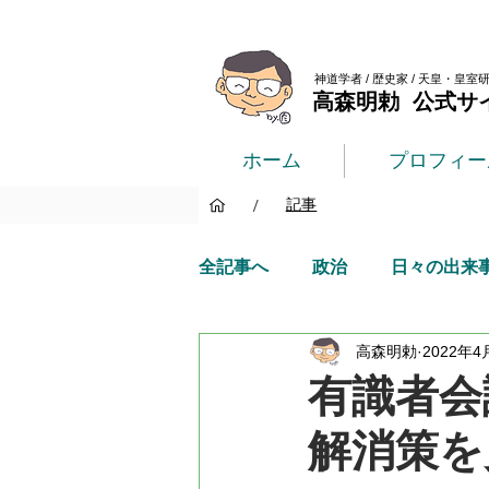
神道学者 / 歴史家 / 天皇・皇室
高森明勅 公式サ
ホーム
プロフィー
/
記事
全記事へ
政治
日々の出来
高森明勅
2022年4
有識者会
解消策を