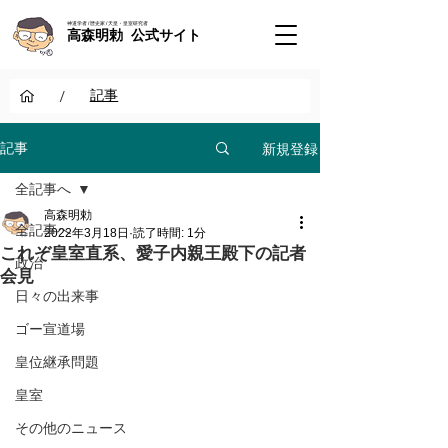
神道学者 / 歴史家 / 天皇・皇室研究者
高森明勅 公式サイト
/
記事
新規登録
記事
全記事へ
高森明勅
全記事へ
2022年3月18日
読了時間: 1分
これぞ皇室直系、愛子内親王殿下の記者
政治
会見
日々の出来事
ゴー宣道場
皇位継承問題
皇室
その他のニュース