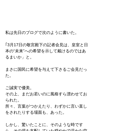
私は先日のブログで次のように書いた。
｢3月17日の敬宮殿下の記者会見は、皇室と日
本の“未来”への希望を示して戴けるのではあ
るまいか」と。
まさに国民に希望を与えて下さるご会見だっ
た。
ご誠実で優美。
その上、まだお若いのに風格すら漂わせてお
られた。
所々、言葉がつかえたり、わずかに言い直し
をされたりする場面も、あった。
しかし、驚いたことに、そのような時です
ら、その場を支配していた穏やかで温かな空