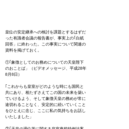
皇位の安定継承への検討を課題とするはずだ
った有識者会議の報告書が、事実上の｢白紙
回答」に終わった。この事実について関連の
資料を掲げておく。
①｢象徴としてのお務めについての天皇陛下
のおことば」（ビデオメッセージ、平成28年
8月8日）
｢これからも皇室がどのような時にも国民と
共にあり、相たずさえてこの国の未来を築い
ていけるよう、そして象徴天皇の務めが常に
途切れることなく、安定的に続いていくこと
をひとえに念じ、ここに私の気持ちをお話し
いたしました」
②｢天皇の退位等に関する皇室典範特例法案