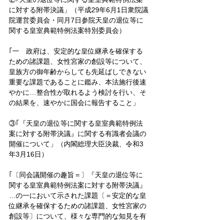
に対する附帯決議」（平成29年6月1日衆院議
院運営委員会・同月7日参院天皇の退位等に
関する皇室典範特例法案特別委員会）
｢一　政府は、安定的な皇位継承を確保する
ための諸課題、女性宮家の創設等について、
皇族方の御年齢からしても先延ばしできない
重要な課題であることに鑑み、本法施行後速
やかに…整合性が取れるよう検討を行い、そ
の結果を、速やかに国会に報告すること」
③｢『天皇の退位等に関する皇室典範特例法
案に対する附帯決議』に関する有識者会議の
開催について」（内閣総理大臣決裁、令和3
年3月16日）
｢〔同会議開催の趣旨＝〕『天皇の退位等に
関する皇室典範特例法案に対する附帯決議』
…の一において示された課題〔＝安定的な皇
位継承を確保するための諸課題、女性宮家の
創設等〕について、様々な専門的な知見を有