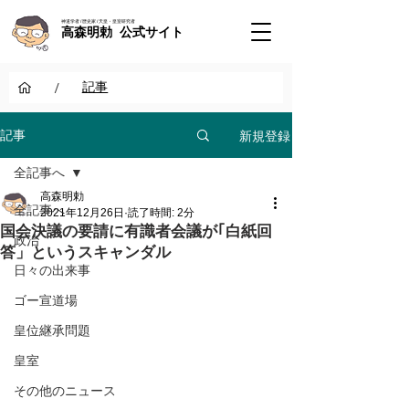
神道学者 / 歴史家 / 天皇・皇室研究者
高森明勅 公式サイト
/
記事
新規登録
記事
全記事へ
高森明勅
全記事へ
2021年12月26日
読了時間: 2分
国会決議の要請に有識者会議が｢白紙回
政治
答」というスキャンダル
日々の出来事
ゴー宣道場
皇位継承問題
皇室
その他のニュース