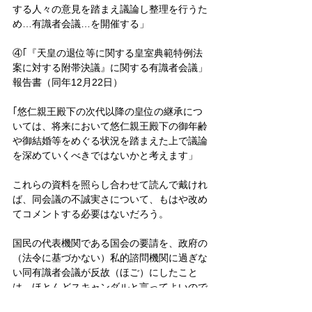
する人々の意見を踏まえ議論し整理を行うた
め…有識者会議…を開催する」
④｢『天皇の退位等に関する皇室典範特例法
案に対する附帯決議』に関する有識者会議」
報告書（同年12月22日）
｢悠仁親王殿下の次代以降の皇位の継承につ
いては、将来において悠仁親王殿下の御年齢
や御結婚等をめぐる状況を踏まえた上で議論
を深めていくべきではないかと考えます」
これらの資料を照らし合わせて読んで戴けれ
ば、同会議の不誠実さについて、もはや改め
てコメントする必要はないだろう。
国民の代表機関である国会の要請を、政府の
（法令に基づかない）私的諮問機関に過ぎな
い同有識者会議が反故（ほご）にしたこと
は、ほとんどスキャンダルと言ってよいので
はないか。