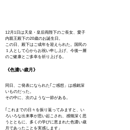
12月1日は天皇・皇后両陛下のご長女、愛子
内親王殿下の20歳のお誕生日。
この日、殿下はご成年を迎えられた。国民の
１人として心からお祝い申し上げ、今後一層
のご健康とご多幸を祈り上げる。
《色濃い歳月》
同日、ご発表になられた｢ご感想」は感銘深
いものだった。
その中に、次のような一節がある。
｢これまでの日々を振り返ってみますと、い
ろいろな出来事が思い起こされ、感慨深く思
うとともに、多くの学びに恵まれた色濃い歳
月であったことを実感します」