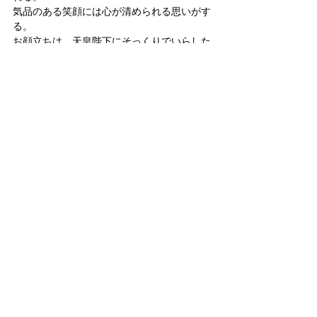
気品のある笑顔には心が清められる思いがす
る。
お顔立ちは、天皇陛下にそっくりでいらした
のが、皇后陛下にも似て来られたように拝さ
れる。
上皇・上皇后両陛下から天皇・皇后両陛下へ
と受け継がれて来た大切な精神を、真っ直ぐ
に受け継いでおられるのは、まさに愛子内親
王殿下に他ならない。愛子内親王殿下こそ、
日本の未来への大きな希望であろう。
殿下が将来、｢皇族に生まれて幸せだった」
と回顧して戴けるよう、皇室を取り巻く環境
の改善に、国民として力を尽くさねばならな
い。
なお、12月1日の祝賀行事に皇后陛下はご体
調不良の為に欠席されている。
ご様子はどうなのか。
心配だ。