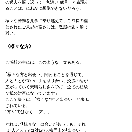
の過去を振り返って｢“色濃い”歳月」と表現す
ることは、にわかに想像できないだろう。
様々な苦難を見事に乗り越えて、ご成長の糧
とされたご意思の強さには、敬服の念を禁じ
難い。
《様々な方》
ご感想の中には、このような一文もある。
｢様々な方と出会い、関わることを通じて、
人と人とが互いに手を取り合い、交流の輪が
広がっていく素晴らしさを学び、全ての経験
が私の財産になっています」
ここで殿下は、｢様々な“方”と出会い」と表現
されている。
“方々”ではなく、｢方」。
どれほど｢様々な」出会いがあっても、それ
は｢人と人」の1対1の人格同士の｢出会い」。