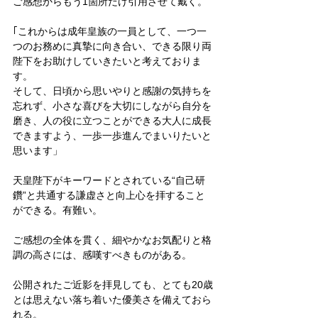
ご感想からもう1箇所だけ引用させて戴く。
｢これからは成年皇族の一員として、一つ一
つのお務めに真摯に向き合い、できる限り両
陛下をお助けしていきたいと考えておりま
す。
そして、日頃から思いやりと感謝の気持ちを
忘れず、小さな喜びを大切にしながら自分を
磨き、人の役に立つことができる大人に成長
できますよう、一歩一歩進んでまいりたいと
思います」
天皇陛下がキーワードとされている“自己研
鑽”と共通する謙虚さと向上心を拝すること
ができる。有難い。
ご感想の全体を貫く、細やかなお気配りと格
調の高さには、感嘆すべきものがある。
公開されたご近影を拝見しても、とても20歳
とは思えない落ち着いた優美さを備えておら
れる。