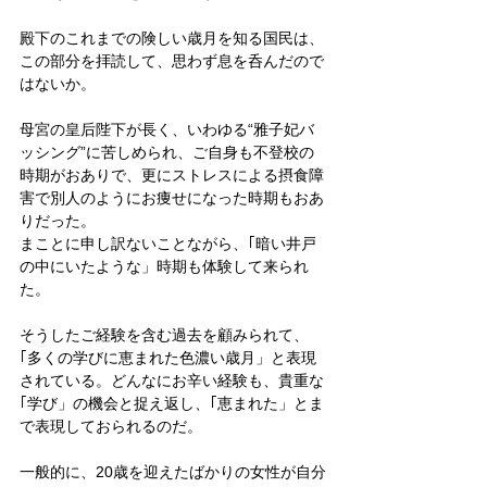
殿下のこれまでの険しい歳月を知る国民は、
この部分を拝読して、思わず息を呑んだので
はないか。
母宮の皇后陛下が長く、いわゆる“雅子妃バ
ッシング”に苦しめられ、ご自身も不登校の
時期がおありで、更にストレスによる摂食障
害で別人のようにお痩せになった時期もおあ
りだった。
まことに申し訳ないことながら、｢暗い井戸
の中にいたような」時期も体験して来られ
た。
そうしたご経験を含む過去を顧みられて、
｢多くの学びに恵まれた色濃い歳月」と表現
されている。どんなにお辛い経験も、貴重な
｢学び」の機会と捉え返し、｢恵まれた」とま
で表現しておられるのだ。
一般的に、20歳を迎えたばかりの女性が自分