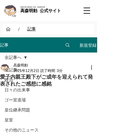
神道学者 / 歴史家 / 天皇・皇室研究者
高森明勅 公式サイト
/
記事
新規登録
記事
全記事へ
高森明勅
全記事へ
2021年12月2日
読了時間: 3分
愛子内親王殿下がご成年を迎えられて発
政治
表されたご感想に感銘
日々の出来事
ゴー宣道場
皇位継承問題
皇室
その他のニュース