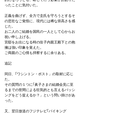
ったことに気付いた。
正義を曲げず、全力で圭氏を守ろうとするそ
の悲壮なご覚悟に、現代には稀な崇高さを感
じた。
お二人のご結婚を国民の一人として心からお
祝い申し上げる。
宮邸をお出になる時の佳子内親王殿下との抱
擁は強い印象を覚えた。
ご両親のご心情も拝察するに余りある。
追記
同日、｢ワシントン・ポスト」の取材に応じ
た。
その質問の１つに｢眞子さまの結婚会見に至
るまでの世間による狂気的とも言えるバッシ
ングをどう捉えるか？」という問い掛けがあ
った。
又、翌日放送のフジテレビ｢バイキング