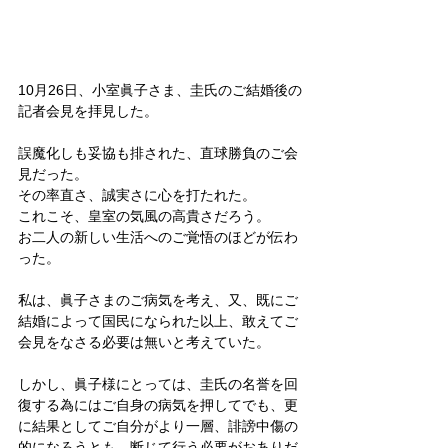
10月26日、小室眞子さま、圭氏のご結婚後の
記者会見を拝見した。
誤魔化しも妥協も排された、直球勝負のご会
見だった。
その率直さ、誠実さに心を打たれた。
これこそ、皇室の気風の高貴さだろう。
お二人の新しい生活へのご覚悟のほどが伝わ
った。
私は、眞子さまのご病気を考え、又、既にご
結婚によって国民になられた以上、敢えてご
会見をなさる必要は無いと考えていた。
しかし、眞子様にとっては、圭氏の名誉を回
復する為にはご自身の病気を押してでも、更
に結果としてご自分がより一層、誹謗中傷の
的になろうとも、断じて行う必要がおありだ