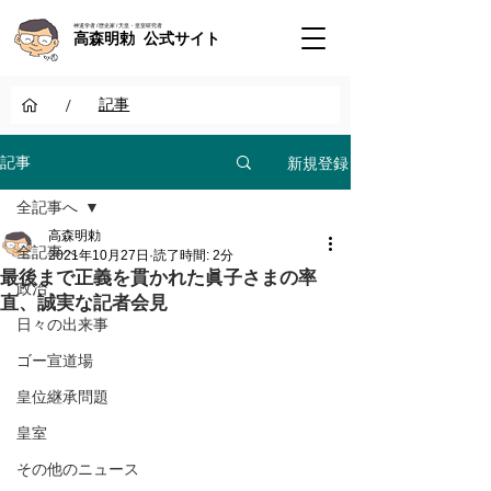
神道学者 / 歴史家 / 天皇・皇室研究者
高森明勅 公式サイト
/
記事
新規登録
記事
全記事へ
高森明勅
全記事へ
2021年10月27日
読了時間: 2分
最後まで正義を貫かれた眞子さまの率
政治
直、誠実な記者会見
日々の出来事
ゴー宣道場
皇位継承問題
皇室
その他のニュース