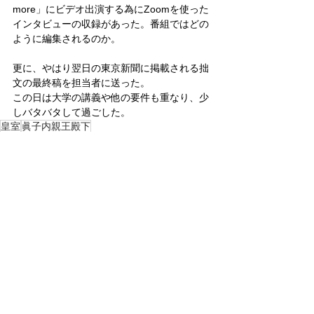
more」にビデオ出演する為にZoomを使った
インタビューの収録があった。番組ではどの
ように編集されるのか。
更に、やはり翌日の東京新聞に掲載される拙
文の最終稿を担当者に送った。
この日は大学の講義や他の要件も重なり、少
しバタバタして過ごした。
皇室
眞子内親王殿下
皇室
すべて表示
関連記事