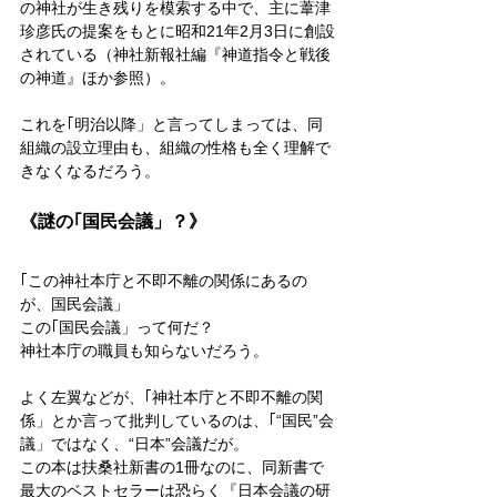
の神社が生き残りを模索する中で、主に葦津
珍彦氏の提案をもとに昭和21年2月3日に創設
されている（神社新報社編『神道指令と戦後
の神道』ほか参照）。
これを｢明治以降」と言ってしまっては、同
組織の設立理由も、組織の性格も全く理解で
きなくなるだろう。
《謎の｢国民会議」？》
｢この神社本庁と不即不離の関係にあるの
が、国民会議」
この｢国民会議」って何だ？　
神社本庁の職員も知らないだろう。
よく左翼などが、｢神社本庁と不即不離の関
係」とか言って批判しているのは、｢“国民”会
議」ではなく、“日本”会議だが。
この本は扶桑社新書の1冊なのに、同新書で
最大のベストセラーは恐らく『日本会議の研