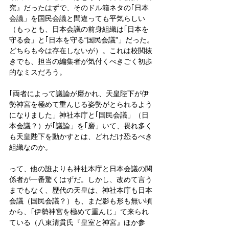
究』だったはずで、そのドル箱ネタの｢日本
会議」を国民会議と間違っても平気らしい
（もっとも、日本会議の前身組織は｢日本を
守る会」と｢日本を守る“国民会議”」だった。
どちらも今は存在しないが）。これは校閲抜
きでも、担当の編集者が気付くべきごく初歩
的なミスだろう。
｢両者によって議論が磨かれ、天皇陛下が伊
勢神宮を極めて重んじる姿勢がとられるよう
になりました」神社本庁と｢国民会議」（日
本会議？）が｢議論」を｢磨」いて、畏れ多く
も天皇陛下を動かすとは、どれだけ恐るべき
組織なのか。
って、他の誰よりも神社本庁と日本会議の関
係者が一番驚くはずだ。しかし、改めて言う
までもなく、歴代の天皇は、神社本庁も日本
会議（国民会議？）も、まだ影も形も無い頃
から、｢伊勢神宮を極めて重んじ」て来られ
ている（八束清貫氏『皇室と神宮』ほか参