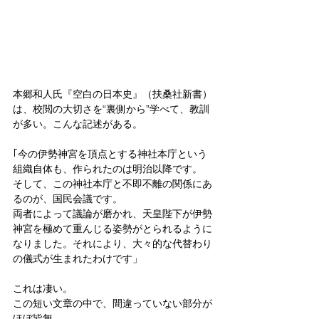
本郷和人氏『空白の日本史』（扶桑社新書）
は、校閲の大切さを“裏側から”学べて、教訓
が多い。こんな記述がある。
｢今の伊勢神宮を頂点とする神社本庁という
組織自体も、作られたのは明治以降です。
そして、この神社本庁と不即不離の関係にあ
るのが、国民会議です。
両者によって議論が磨かれ、天皇陛下が伊勢
神宮を極めて重んじる姿勢がとられるように
なりました。それにより、大々的な代替わり
の儀式が生まれたわけです」
これは凄い。
この短い文章の中で、間違っていない部分が
ほぼ皆無。