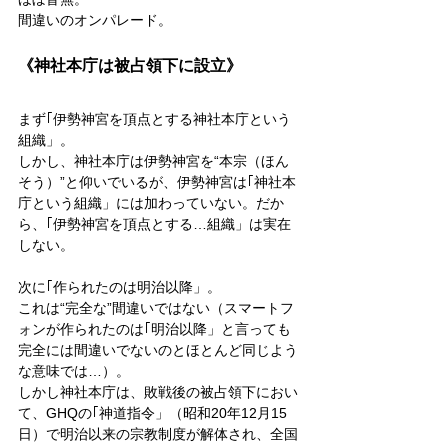
間違いのオンパレード。
《神社本庁は被占領下に設立》
まず｢伊勢神宮を頂点とする神社本庁という
組織」。
しかし、神社本庁は伊勢神宮を“本宗（ほん
そう）”と仰いでいるが、伊勢神宮は｢神社本
庁という組織」には加わっていない。だか
ら、｢伊勢神宮を頂点とする…組織」は実在
しない。
次に｢作られたのは明治以降」。
これは“完全な”間違いではない（スマートフ
ォンが作られたのは｢明治以降」と言っても
完全には間違いでないのとほとんど同じよう
な意味では…）。
しかし神社本庁は、敗戦後の被占領下におい
て、GHQの｢神道指令」（昭和20年12月15
日）で明治以来の宗教制度が解体され、全国