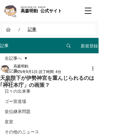
神道学者 / 歴史家 / 天皇・皇室研究者
高森明勅 公式サイト
/
記事
新規登録
記事
全記事へ
高森明勅
全記事へ
2021年9月1日
読了時間: 4分
天皇陛下が伊勢神宮を重んじられるのは
政治
｢神社本庁」の画策？
日々の出来事
ゴー宣道場
皇位継承問題
皇室
その他のニュース