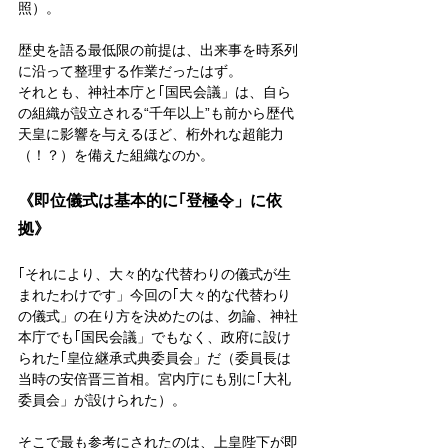
照）。
歴史を語る最低限の前提は、出来事を時系列
に沿って整理する作業だったはず。
それとも、神社本庁と｢国民会議」は、自ら
の組織が設立される“千年以上”も前から歴代
天皇に影響を与えるほど、桁外れな超能力
（！？）を備えた組織なのか。
《即位儀式は基本的に｢登極令」に依
拠》
｢それにより、大々的な代替わりの儀式が生
まれたわけです」今回の｢大々的な代替わり
の儀式」の在り方を決めたのは、勿論、神社
本庁でも｢国民会議」でもなく、政府に設け
られた｢皇位継承式典委員会」だ（委員長は
当時の安倍晋三首相。宮内庁にも別に｢大礼
委員会」が設けられた）。
そこで最も参考にされたのは、上皇陛下が即