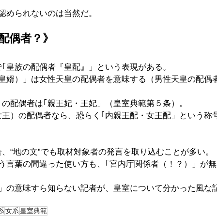
が認められないのは当然だ。
配偶者？》
で｢皇族の配偶者『皇配』」という表現がある。
は皇婿）」は女性天皇の配偶者を意味する（男性天皇の配偶
）の配偶者は｢親王妃・王妃」（皇室典範第５条）。
女王）の配偶者なら、恐らく｢内親王配・女王配」という称
、“地の文”でも取材対象者の発言を取り込むことが多い。
いう言葉の間違った使い方も、｢宮内庁関係者（！？）」が
配」の意味すら知らない記者が、皇室について分かった風な
系
女系
皇室典範