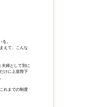
いる。
まえて、こんな
ま夫婦として別に
だけに上皇陛下
。
これまでの制度