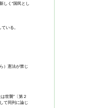
新しく“国民とし
している。
ら）憲法が禁じ
は世襲”〔第２
して同列に論じ