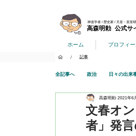
神道学者 / 歴史家 / 天皇・皇室
高森明勅 公式サ
ホーム
プロフィー
/
記事
全記事へ
政治
日々の出来
高森明勅
2021年6
文春オン
者」発言