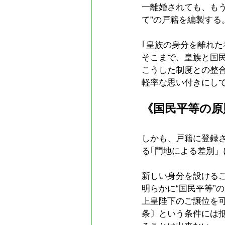
一離婚されても、も
て”の戸籍を編製する
｢皇族の身分を離れ
そこまで、皇族と国
こうした制度との整
軽率な思い付きにし
《国民平等の原
しかも、戸籍に登録
る｢門地による差別」
新しい身分を設ける
明らかに“国民平等”
上皇陛下のご譲位を可
条〕という条件には