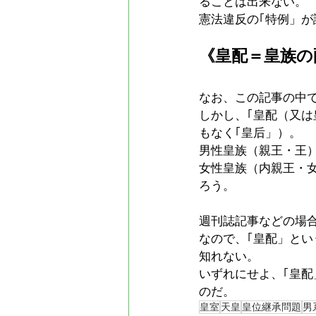
ることは出来ない。
憲法違反の｢特例」
《皇配＝皇族の
なお、この記事の中
しかし、｢皇配（又
もなく｢皇后」）。
男性皇族（親王・王
女性皇族（内親王・
ろう。
週刊誌記事などの場合
なので、｢皇配」と
知れない。
いずれにせよ、｢皇
のだ。
皇室
天皇
皇位継承問題
男