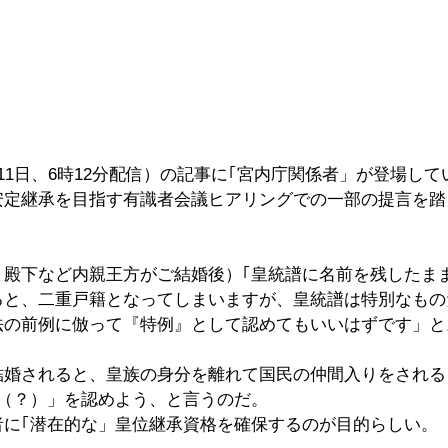
11日、6時12分配信）の記事に｢宮内庁関係者」が登場して
安定継承を目指す有識者会議ヒアリングでの一部の提言を踏
〕殿下など内親王方がご結婚後）｢皇統譜に名前を残したま
ると、二重戸籍となってしまいますが、皇統譜は特別なもの
法の前例に倣って『特例』として認めてもいいはずです」と
結婚されると、皇族の身分を離れて国民の仲間入りをされる
籍（？）」を認めよう、と言うのだ。
者に｢潜在的な」皇位継承資格を確保するのが目的らしい。