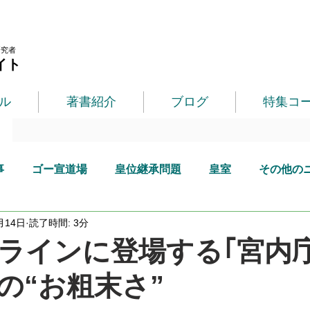
研究者
イト
ル
著書紹介
ブログ
特集コ
事
ゴー宣道場
皇位継承問題
皇室
その他の
月14日
読了時間: 3分
ラインに登場する｢宮内
の“お粗末さ”