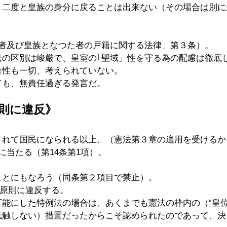
う二度と皇族の身分に戻ることは出来ない（その場合は別に
。
た者及び皇族となつた者の戸籍に関する法律」第３条）。
民の区別は峻厳で、皇室の｢聖域」性を守る為の配慮は徹底
合性も一切、考えられていない。
ても、無責任過ぎる発言だ。
則に違反》
されて国民になられる以上、（憲法第３章の適用を受けるか
に当たる（第14条第1項）。
ことにもなろう（同条第２項目で禁止）。
の原則に違反する。
能にした特例法の場合は、あくまでも憲法の枠内の（“皇位
抵触しない）措置だったからこそ認められたのであって、決