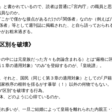
者」と書かれているので、読者は普通に｢宮内庁」の職員と
職員なのか。
どこかで僅かな接点があるだけの｢関係者」なのか（例えば
関係者」等として週刊誌に掲載された、と自ら語っておられ
身がお粗末過ぎる。
区別を破壊》
の中には元皇族だった方々も勿論含まれる）とは“厳格に区
１章の適用対象）“のみ”を登録するのが、｢皇統譜」。
。それと、国民（同じく第３章の適用対象）としての｢戸籍」
国家秩序の根幹を揺るがす暴挙（！）以外の何物でもない。
“区別”を破壊する行為。
一体、どのように心得ているのか。
畏れ多いが、一旦ご結婚によって皇籍を離れられた内親王・