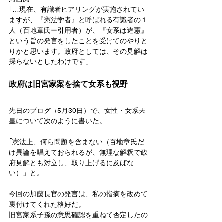
｢…現在、有識者ヒアリングが実施されてい
ますが、『憲法学者』と呼ばれる有識者の１
人（百地章氏ー引用者）が、『女系は違憲』
という旨の発言をしたことを受けてのやりと
りかと思います。政府としては、その見解は
採らないとしたわけです」
政府は旧宮家案を捨て女系も視野
先日のブログ（5月30日）で、女性・女系天
皇について次のように書いた。
｢憲法上、何ら問題を含まない（百地章氏だ
け異論を唱えておられるが、無理な解釈で政
府見解とも対立し、取り上げるに及ばな
い）」と。
今回の加藤長官の発言は、私の指摘を改めて
裏付けてくれた格好だ。
旧宮家系子孫の意思確認を重ねて否定したの