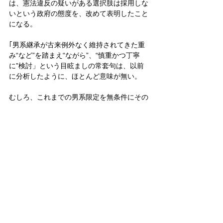
は、憲法違反の疑いがある選択肢は採用しな
いという政府の態度を、改めて表明したこと
になる。
｢男系継承が古来例外なく維持されてきた重
み“など”を踏まえ“ながら”、“慎重かつ丁寧
に”検討」という目眩ましの常套句は、以前
に分析したように、ほとんど意味が無い。
むしろ、これまでの男系限定を無条件にその
まま維持するようなことはしないで、しっか
りと｢検討を行う」という本音を、柔らかく
オブラートに包んだ言い方だ。
霞ヶ関文学（官僚作文術）の最高傑作か。
皇室
天皇
皇位継承問題
政治
男系
女系
皇室典範
憲法
政治
皇室
皇位継承問題