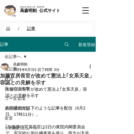
神道学者 / 歴史家 / 天皇・皇室研究者
高森明勅 公式サイト
/
記事
新規登録
記事
全記事へ
高森明勅
全記事へ
2021年6月3日
読了時間: 3分
加藤官房長官が改めて憲法上｢女系天皇」
政治
容認との見解を示す
日々の出来事
加藤官房長官が改めて憲法上｢女系天皇」容
認との見解を示す
ゴー宣道場
共同通信が以下のような記事を配信（6月2
皇位継承問題
日、17時11分）。
皇室
｢加藤勝信官房長官は2日の衆院内閣委員会
その他のニュース
で、安定的な皇位継承策を巡り、母方が天皇