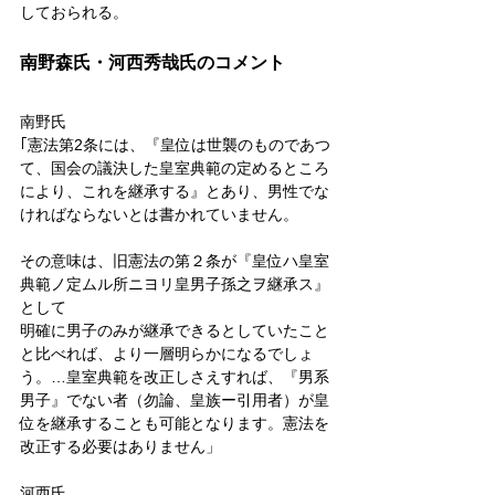
しておられる。
南野森氏・河西秀哉氏のコメント
南野氏
｢憲法第2条には、『皇位は世襲のものであつ
て、国会の議決した皇室典範の定めるところ
により、これを継承する』とあり、男性でな
ければならないとは書かれていません。
その意味は、旧憲法の第２条が『皇位ハ皇室
典範ノ定ムル所ニヨリ皇男子孫之ヲ継承ス』
として
明確に男子のみが継承できるとしていたこと
と比べれば、より一層明らかになるでしょ
う。…皇室典範を改正しさえすれば、『男系
男子』でない者（勿論、皇族ー引用者）が皇
位を継承することも可能となります。憲法を
改正する必要はありません」
河西氏