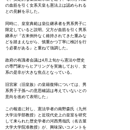
の血筋を引く女系天皇も憲法上は認められる
との見解を示した。
同時に、皇室典範は皇位継承者を男系男子に
限定していると説明。父方が血筋を引く男系
継承が『古来例外なく維持されてきた重みな
どを踏まえながら、慎重かつ丁寧に検討を行
う必要がある』と重ねて強調した。
政府の有識者会議は4月上旬から憲法や歴史
の専門家からヒアリングを実施しており、女
系の是非が大きな焦点となっている。
旧宮家（旧皇族）の皇籍復帰については、男
系男子子孫への意思確認は考えていないとの
意向を改めて表明した」
この報道に対し、憲法学者の南野森氏（九州
大学法学部教授）と近現代史上の皇室を研究
して来られた歴史学者の河西秀哉氏（名古屋
大学大学院准教授）が、興味深いコメントを