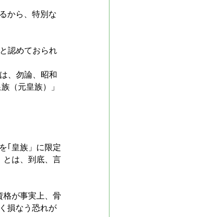
るから、特別な
」と認めておられ
のは、勿論、昭和
皇族（元皇族）」
を｢皇族」に限定
」とは、到底、言
資格が事実上、骨
く損なう恐れが