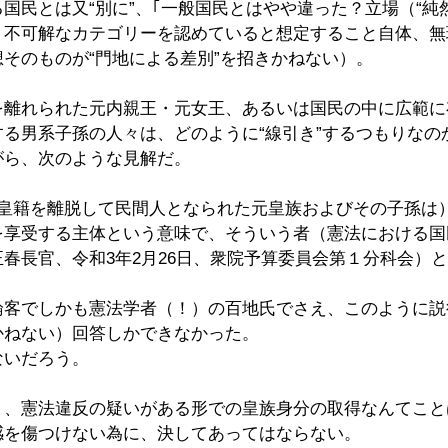
国民とは又“別に”、｢一般国民とはやや違った？立場（“純
う不可解なカテゴリーを認めていると想定すること自体、無
そのものが“門地による差別”を招きかねない）。
を離れられた元内親王・元女王、あるいは国民の中に広範に
る男系子孫の人々は、どのように“線引き”するつもりなの
がら、次のような見解だ。
（皇籍を離脱して民間人となられた元皇族およびその子孫は
を享受する主体という意味で、そういう者（憲法における国
春長官、令和3年2月26日、衆院予算委員会第１分科会）
論客でしかも憲法学者（！）の百地氏でさえ、このように説
かねない）回答しかできなかった。
ないだろう。
く、憲法違反の疑いがある形での皇族身分の取得なんてこと
感を傷つけない為に、決してあってはならない。