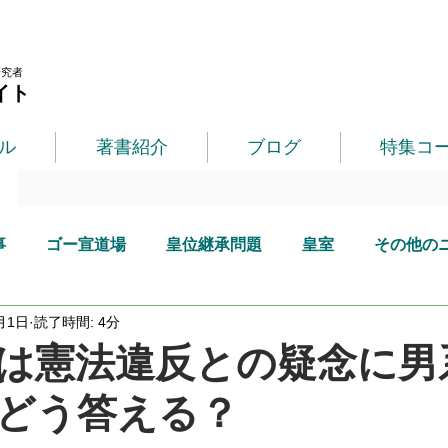
研究者
イト
ル
著書紹介
ブログ
特集コ
事
ゴー宣道場
皇位継承問題
皇室
その他の
月1日
読了時間: 4分
は憲法違反との疑念に男
どう答える？