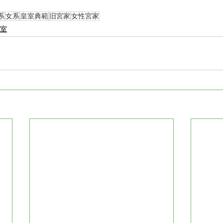
系
女系
皇室典範
旧宮家
女性宮家
室