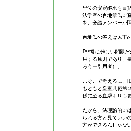
皇位の安定継承を目
法学者の百地章氏に
を、会議メンバーが問
百地氏の答えは以下
｢非常に難しい問題
用する原則であり、
ろうー引用者）。
…そこで考えるに、
もともと皇室典範第
孫に至る血縁よりも
だから、法理論的に
られる方と見ていい
方ができるんじゃな