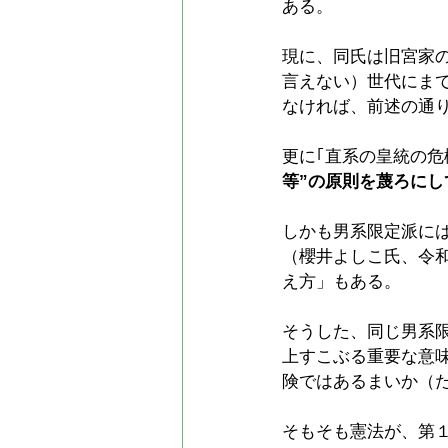
ある。
現に、同氏は旧宮家の
言えない）世代にま
なければ、前述の通
更に｢直系の皇統の
等”の原則を蔑ろに
しかも男系限定派に
（櫻井よしこ氏、令和
え方」もある。
そうした、同じ男系
上すこぶる重要な意
険ではあるまいか（
そもそも憲法が、第