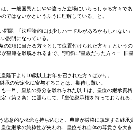
々は、一般国民とはやや違った立場にいらっしゃる方々であ
いのではないかというふうに理解している」と。
しい問題」｢法理論的には少しハードルがあるかもしれない
しい説明になっている。
２条の2項に当たる方々として位置付けられた方々」という
家が皇籍を離脱されるまで、“実際に”皇族だった方々＝｢旧
皇陛下より10歳以上お年を召された方々ばかり。
位継承の安定化に寄与することは、期待し難い。
々も一旦、皇族の身分を離れられた以上は、皇位の継承資格
規定（第２条）に照らして、｢皇位継承権を持っておられる
いう恣意的な概念を持ち込むと、典範が厳格に規定する継承
、皇位継承の純粋性が失われ、皇位それ自体の尊貴さを大き