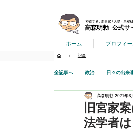
神道学者 / 歴史家 / 天皇・皇室
高森明勅 公式サ
ホーム
プロフィー
/
記事
全記事へ
政治
日々の出来
高森明勅
2021年6
旧宮家案
法学者は