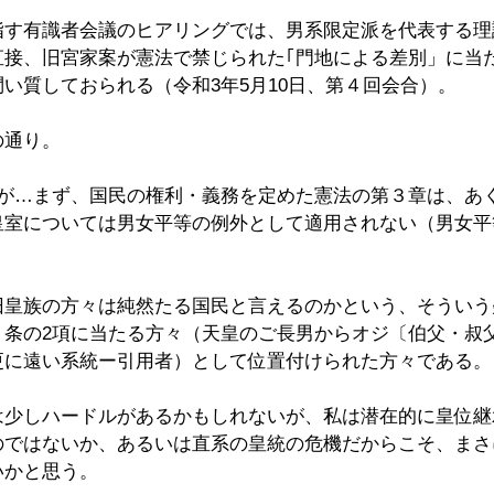
指す有識者会議のヒアリングでは、男系限定派を代表する理
直接、旧宮家案が憲法で禁じられた｢門地による差別」に当
い質しておられる（令和3年5月10日、第４回会合）。
の通り。
だが…まず、国民の権利・義務を定めた憲法の第３章は、あ
皇室については男女平等の例外として適用されない（男女平
旧皇族の方々は純然たる国民と言えるのかという、そういう
２条の2項に当たる方々（天皇のご長男からオジ〔伯父・叔
更に遠い系統ー引用者）として位置付けられた方々である。
は少しハードルがあるかもしれないが、私は潜在的に皇位継
のではないか、あるいは直系の皇統の危機だからこそ、まさ
いかと思う。