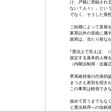
け、戸籍に登録される
ない？人々）」とい
でなく、そうした発想
ご結婚によって皇籍
家系以外の皇統に属す
政府は、当たり前な
｢憲法上で言えば、
規定する基本的人権
（内閣法制局・近藤正
男系維持派の代表的
まつさえ差別を招き
この事実は軽視でき
改めて言うまでもな
と憲法秩序への信頼