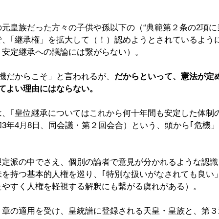
元皇族だった方々の子供や孫以下の（“典範第２条の2項に
で、｢継承権」を拡大して（！）認めようとされているよう
り安定継承への議論には繋がらない）。
危機だからこそ」と言われるが、
だからといって、憲法が定
してよい理由にはならない。
は、｢皇位継承についてはこれから何十年間も安定した体制
3年4月8日、同会議・第２回会合）という、頭から｢危機」
限定派の中でさえ、個別の論者で意見が分かれるような認識
味を持つ基本的人権を巡り、｢特別な扱いがなされても良い
たやすく人権を軽視する解釈にも繋がる虞れがある）。
１章の適用を受け、皇統譜に登録される天皇・皇族と、第３