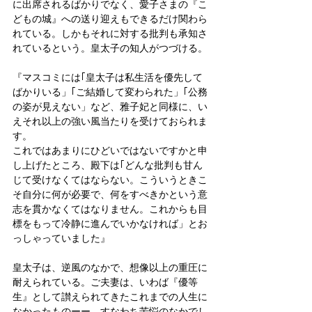
に出席されるばかりでなく、愛子さまの『こ
どもの城』への送り迎えもできるだけ関わら
れている。しかもそれに対する批判も承知さ
れているという。皇太子の知人がつづける。
『マスコミには｢皇太子は私生活を優先して
ばかりいる」｢ご結婚して変わられた」｢公務
の姿が見えない」など、雅子妃と同様に、い
えそれ以上の強い風当たりを受けておられま
す。
これではあまりにひどいではないですかと申
し上げたところ、殿下は｢どんな批判も甘ん
じて受けなくてはならない。こういうときこ
そ自分に何が必要で、何をすべきかという意
志を貫かなくてはなりません。これからも目
標をもって冷静に進んでいかなければ」とお
っしゃっていました』
皇太子は、逆風のなかで、想像以上の重圧に
耐えられている。ご夫妻は、いわば『優等
生』として讃えられてきたこれまでの人生に
なかったものーー、すなわち苦悩のなかでし