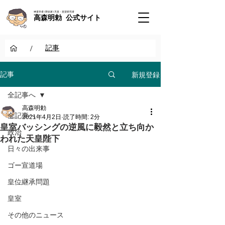
神道学者 / 歴史家 / 天皇・皇室研究者
高森明勅 公式サイト
/
記事
新規登録
記事
全記事へ
高森明勅
全記事へ
2021年4月2日
読了時間: 2分
皇室バッシングの逆風に毅然と立ち向か
政治
われた天皇陛下
日々の出来事
ゴー宣道場
皇位継承問題
皇室
その他のニュース