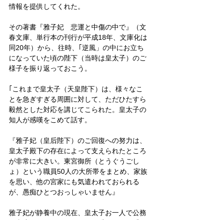
情報を提供してくれた。
その著書『雅子妃　悲運と中傷の中で』（文
春文庫、単行本の刊行が平成18年、文庫化は
同20年）から、往時、｢逆風」の中にお立ち
になっていた頃の陛下（当時は皇太子）のご
様子を振り返っておこう。
｢これまで皇太子（天皇陛下）は、様々なこ
とを急ぎすぎる周囲に対して、ただひたすら
毅然とした対応を講じてこられた。皇太子の
知人が感嘆をこめて話す。
『雅子妃（皇后陛下）のご回復への努力は、
皇太子殿下の存在によって支えられたところ
が非常に大きい。東宮御所（とうぐうごし
ょ）という職員50人の大所帯をまとめ、家族
を思い、他の宮家にも気遣われておられる
が、愚痴ひとつおっしゃいません』
雅子妃が静養中の現在、皇太子お一人で公務