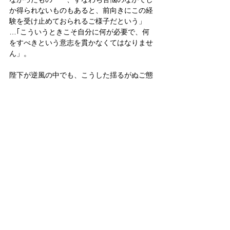
か得られないものもあると、前向きにこの経
験を受け止めておられるご様子だという」
…｢こういうときこそ自分に何が必要で、何
をすべきという意志を貫かなくてはなりませ
ん」。
陛下が逆風の中でも、こうした揺るがぬご態
度を貫いて下さった。だからこそ、平成から
令和への、本当に晴れやかな御代替わりを迎
えることが出来た。
その有り難さを改めて感じる。我々は素晴ら
しい天皇陛下を戴いている。
それに対して、国民の側はどうか。
皇室
天皇
皇室