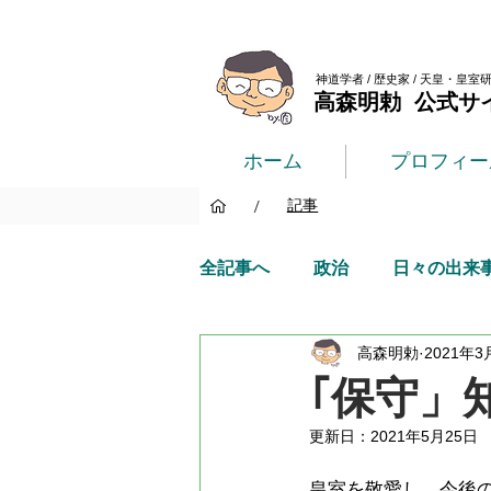
神道学者 / 歴史家 / 天皇・皇室
高森明勅 公式サ
ホーム
プロフィー
/
記事
全記事へ
政治
日々の出来
高森明勅
2021年3
｢保守」
更新日：
2021年5月25日
皇室を敬愛し、今後