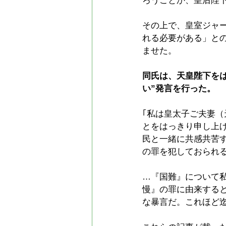
ろうことか、皇后陛下
その上で、皇室ジャ
れる必要がある」との
ませた。
同氏は、天皇陛下を
い”発言を行った。
｢私は皇太子ご夫妻
とをはっきり申し上
民と一緒に共感共苦
の罪を犯しておられ
…『国難』について
慢』の罪に由来する
な暴言だ。これほど