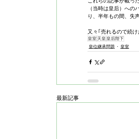
これらの記事が載っ
（当時は皇后）への
り、半年もの間、失
又々｢売れるので続
皇室
天皇
皇后陛下
皇位継承問題
皇室
最新記事