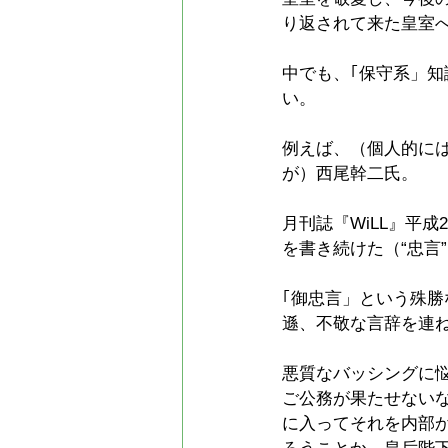
り返されて来た皇室へ
中でも、｢保守系」
い。
例えば、（個人的に
が）西尾幹二氏。
月刊誌『WiLL』平成2
を書き続けた（“忠言
｢御忠言」という殊
遜、不敬な言辞を連
悪質なバッシングに
ご公務が果たせない
に入ってそれを内部