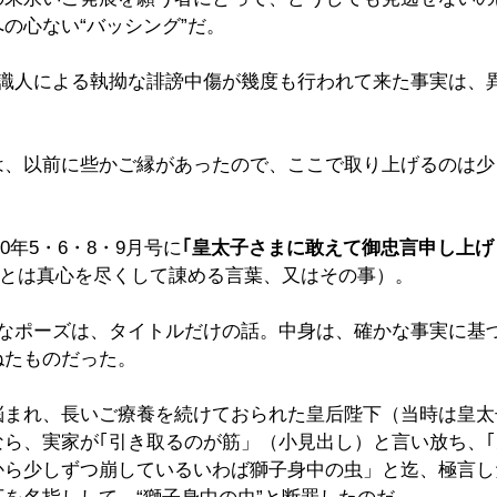
の心ない“バッシング”だ。
知識人による執拗な誹謗中傷が幾度も行われて来た事実は、
は、以前に些かご縁があったので、ここで取り上げるのは少
0年5・6・8・9月号に
｢皇太子さまに敢えて御忠言申し上げ
”とは真心を尽くして諌める言葉、又はその事）。
勝なポーズは、タイトルだけの話。中身は、確かな事実に基
ねたものだった。
悩まれ、長いご療養を続けておられた皇后陛下（当時は皇太
なら、実家が｢引き取るのが筋」（小見出し）と言い放ち、
から少しずつ崩しているいわば獅子身中の虫」と迄、極言し