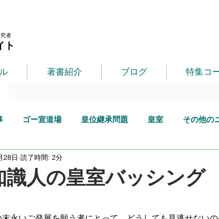
研究者
イト
ル
著書紹介
ブログ
特集コ
事
ゴー宣道場
皇位継承問題
皇室
その他の
月28日
読了時間: 2分
知識人の皇室バッシング
の末永いご発展を願う者にとって、どうしても見逃せないの