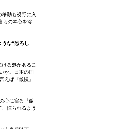
の移動も視野に入
自らの本心を滲
ような“恐ろし
欠ける処があるこ
いか。日本の国
言えば『傲慢』
の心に宿る『傲
て、憚られるよう