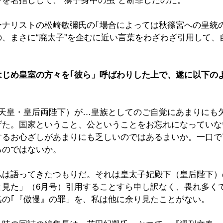
を名指しして、“獅子身中の虫”と断罪したのだ。
ーナリストの松崎敏彌氏の｢場合によっては秋篠宮への皇統
、まさに“廃太子”を企むに近い言葉をわざわざ引用して、
はじめ皇室の方々を｢彼ら」呼ばわりした上で、遂に以下の
（天皇・皇后両陛下）が…皇族としてのご自覚にあまりにも
げた。国家ということ、公ということをお忘れになっていな
するお心ざしがあまりにも乏しいのではあるまいか。一口で
るのではないか。
私は語ってきたつもりだ。それは皇太子妃殿下（皇后陛下）
と見た」（6月号）引用することすら申し訳なく、畏れ多く
迄の｢『傲慢』の罪」を、私は他に余り見たことがない。