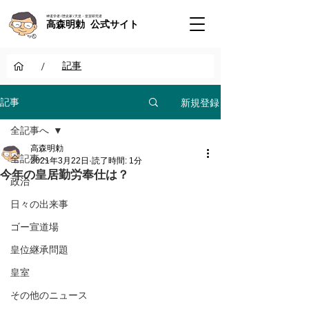
神道学者 / 歴史家 / 天皇・皇室研究者
高森明勅 公式サイト
/
記事
新規登録
記事
全記事へ
高森明勅
全記事へ
2021年3月22日
読了時間: 1分
今年の皇居勤労奉仕は？
政治
日々の出来事
ゴー宣道場
皇位継承問題
皇室
その他のニュース