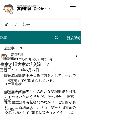
神道学者 / 歴史家 / 天皇・皇室研究者
高森明勅 公式サイト
/
記事
新規登録
記事
全記事へ
高森明勅
全記事へ
2021年3月13日
読了時間: 3分
皇室と旧宮家の｢交流」？
政治
更新日：
2021年5月27日
日々の出来事
皇位の安定継承を目指す方策として、一部で
｢旧宮家」案が唱えられている。
ゴー宣道場
旧宮家系国民男性への新たな皇籍取得を可能
皇位継承問題
にすべきだという意見だ。その場合、｢旧宮
皇室
家と皇室は今も緊密なつながり、ご交際があ
り…」（百地章氏）とされ、皇室と旧宮家の
その他のニュース
交流の場として｢菊栄親睦会（きくえいしん