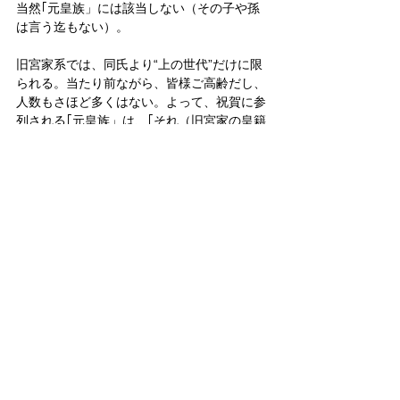
当然｢元皇族」には該当しない（その子や孫
は言う迄もない）。
旧宮家系では、同氏より“上の世代”だけに限
られる。当たり前ながら、皆様ご高齢だし、
人数もさほど多くはない。よって、祝賀に参
列される｢元皇族」は、｢それ（旧宮家の皇籍
離脱）以降皇族の身分を離れた方」、つまり
昭和22年以降も｢皇族であられた」元内親
王・元女王方が小さくない比重を占められ
る。
以上のようであれば、旧宮家系の人々が皇室
と｢現在でも親接なご交際がなされている」
（百地氏）などとは、とても言えないだろ
う。特に、旧宮家案で皇籍取得の対象と考え
られている若い世代の場合、上記答弁に照ら
して、皇室との具体的な接点は殆（ほとん）
ど
無いに等しい。
皇室
天皇
皇位継承問題
政治
旧宮家
国会