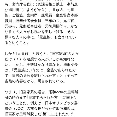
も、宮内庁長官はじめ課長相当以上、参与及
び御用掛（ごようがかり）、皇族方、元皇
族、ご親族、宮内庁一般職員、皇宮警察本部
職員、旧奉仕者会会員、三権の長、元長官、
元参与、元側近奉仕者、元御用掛等々、かな
り多くの人々がお祝いを申し上げる。その
様々な人々の中に、｢元皇族」も含まれてい
るということ。
しかも｢元皇族」と言うと、“旧宮家系”の人々
だけ（！）を連想する人がいるかも知れな
い。しかし、実態はかなり異なる。池田次長
は、｢元皇族というのは、皇族であられた方
で、皇族の身分を離れられた方」と（至って
当然の内容ながら）明言されている。
つまり、旧宮家系の場合、昭和22年の皇籍離
脱の時点まで｢皇族であられた方」に“限る”、
ということだ。例えば、日本オリンピック委
員会（JOC）の前会長だった竹田恒和氏は、
旧宮家が皇籍離脱した“後”に生まれたので、