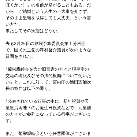
ぼくかい）」の名前が挙がることもある。だ
から、ご結婚という人生の一大事を介さず、
そのまま皇籍を取得しても大丈夫、という言
い方だ。
果たしてその実態はどうか。
去る2月26日の衆院予算委員会第１分科会
で、国民民主党の津村啓介議員が次のような
質問をされた。
｢菊栄親睦会を含む旧宮家の方々と現皇室の
交流の現状及びその法的根拠について伺いた
い」と。これに対して、宮内庁の池田憲治次
長の答弁は以下の通り。
｢公表されている行事の中に、新年祝賀や天
皇皇后両陛下のお誕生日祝賀などで、元皇族
の方々がご参列になっている行事がございま
す。
また、菊栄親睦会という任意団体がございま