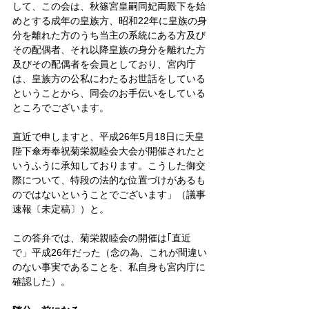
して、この会は、秋篠宮皇嗣同妃両殿下を始
めとする成年の皇族方、昭和22年に皇族の身
分を離れた方のうち当主の系統にある方及び
その配偶者、それ以降皇族の身分を離れた方
及びその配偶者を会員としており、宮内庁
は、皇族方の公私にわたるお世話をしている
ということから、同会のお手伝いをしている
ところでございます。
直近で申しますと、平成26年5月18日に天皇
陛下傘寿奉祝菊栄親睦会大会が開催されたと
いうふうに承知しております。こうした御交
際について、特段の法的な位置づけがあるも
のではないということでございます」（議事
速報〔未定稿〕）と。
この答弁では、菊栄親睦会の開催は｢直近
で」平成26年だった（念の為、これが間違い
のない事実であることを、私自身も宮内庁に
確認した）。