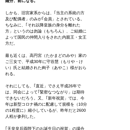
随分、前になる。
しかも、旧宮家系からは、｢当主の系統の方
及び配偶者」のみが｢会員」とされている。
ちなみに、｢それ以降皇族の身分を離れた
方」というのは勿論（もちろん）、ご結婚に
よって国民の仲間入りをされた内親王・女王
方だ。
最も近くは、高円宮（たかまどのみや）家の
ご三女で、平成30年に守谷慧（もりや・け
い）氏と結婚された絢子（あやこ）様がおら
れる。
それにしても、｢直近」でさえ平成26年で
は、同会によって｢緊密なつながり」は期待
できないだろう。又、｢新年祝賀」では、今
年は新型コロナ禍のに配慮して規模を（10分
の1程度に）縮小しているが、昨年だと2600
人程が参列した。
｢天皇皇后両陛下のお誕生日の祝賀」の場合