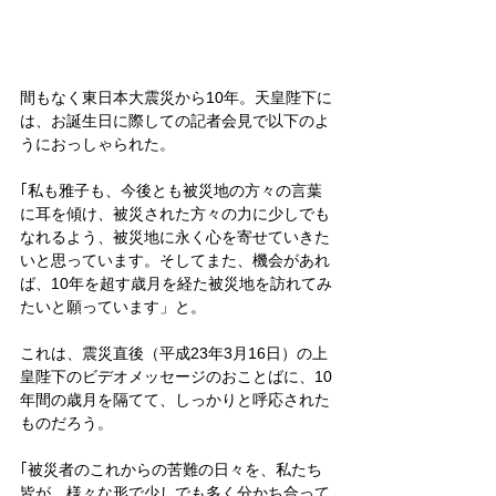
間もなく東日本大震災から10年。天皇陛下に
は、お誕生日に際しての記者会見で以下のよ
うにおっしゃられた。
｢私も雅子も、今後とも被災地の方々の言葉
に耳を傾け、被災された方々の力に少しでも
なれるよう、被災地に永く心を寄せていきた
いと思っています。そしてまた、機会があれ
ば、10年を超す歳月を経た被災地を訪れてみ
たいと願っています」と。
これは、震災直後（平成23年3月16日）の上
皇陛下のビデオメッセージのおことばに、10
年間の歳月を隔てて、しっかりと呼応された
ものだろう。
｢被災者のこれからの苦難の日々を、私たち
皆が、様々な形で少しでも多く分かち合って