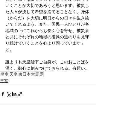
いくことが大切であろうと思います。被災し
た人々が決して希望を捨てることなく、身体
（からだ）を大切に明日からの日々を生き抜
いてくれるよう、また、国民一人びとりが各
地域の上にこれからも長く心を寄せ、被災者
と共にそれぞれの地域の復興の道のりを見守
り続けていくことを心より願っています」
と。
誰よりも天皇陛下ご自身が、このおことばを
深く、御心に刻みつけておられる。有難い。
皇室
天皇
東日本大震災
皇室
すべて表示
関連記事