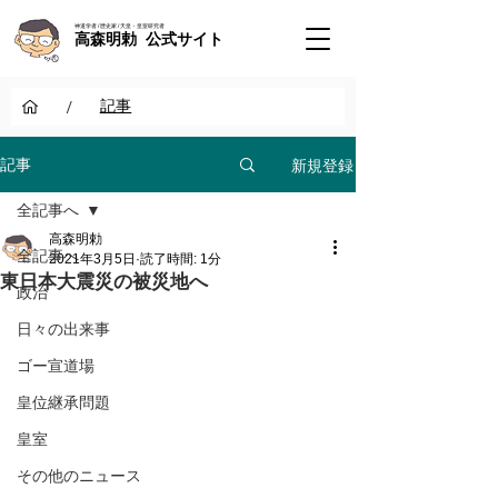
神道学者 / 歴史家 / 天皇・皇室研究者
高森明勅 公式サイト
/
記事
新規登録
記事
全記事へ
高森明勅
全記事へ
2021年3月5日
読了時間: 1分
東日本大震災の被災地へ
政治
日々の出来事
ゴー宣道場
皇位継承問題
皇室
その他のニュース