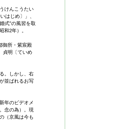
うけんこうたい
かいはじめ〕」、
銀婚式”の風習を取
昭和2年）。
都御所・紫宸殿
、貞明〔ていめ
る。しかし、右
が並ばれるお写
新年のビデオメ
。念の為）。現
の（京風は今も