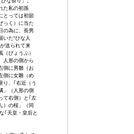
は｢ひな祭り」。
れた私の初孫
にとっては初節
ぜっく）に当た
日の為に、長男
届いた“ひな人
真が送られて来
風（びょうぶ）
、人形の側から
右側に男雛（お
左側に女雛（め
座り、｢右近（う
橘」（人形の側
って右側）と｢左
ん）の桜」（同
な｢天皇・皇后と