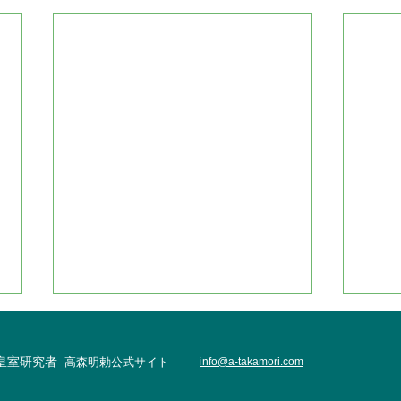
・皇室研究者
高森明勅公式サイト
info@
a-takamori.com