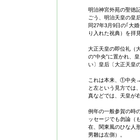
明治神宮外苑の聖徳
ごう、明治天皇の皇后
同27年3月9日の｢
り入れた祝典）を拝
大正天皇の即位礼（大
の“中央”に置かれ、
い〕皇后〔大正天皇
これは本来、①中央
と左という見方では
真などでは、天皇が
例年の一般参賀の時
ッセージでも勿論（
在、関東風のひな人
男雛は左側）。