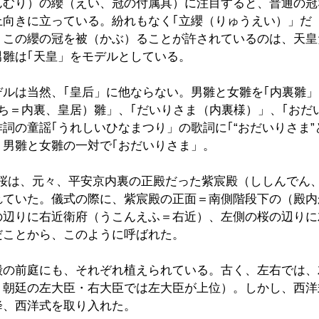
んむり）の纓（えい、冠の付属具）に注目すると、普通の冠
上向きに立っている。紛れもなく｢立纓（りゅうえい）」だ
。この纓の冠を被（かぶ）ることが許されているのは、天皇
男雛は｢天皇」をモデルとしている。
デルは当然、｢皇后」に他ならない。男雛と女雛を｢内裏雛
ち＝内裏、皇居）雛」、｢だいりさま（内裏様）」、｢おだ
詞の童謡｢うれしいひなまつり」の歌詞に｢“おだいりさま”と
、男雛と女雛の一対で｢おだいりさま」。
”の桜は、元々、平安京内裏の正殿だった紫宸殿（ししんでん
れていた。儀式の際に、紫宸殿の正面＝南側階段下の（殿内
の辺りに右近衛府（うこんえふ＝右近）、左側の桜の辺りに
だことから、このように呼ばれた。
殿の前庭にも、それぞれ植えられている。古く、左右では、
、朝廷の左大臣・右大臣では左大臣が上位）。しかし、西洋
降、西洋式を取り入れた。