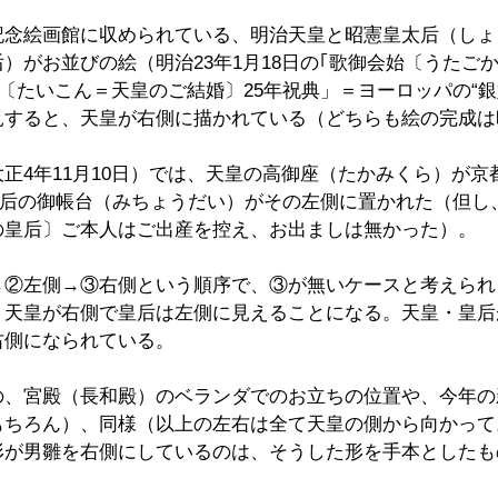
記念絵画館に収められている、明治天皇と昭憲皇太后（しょ
）がお並びの絵（明治23年1月18日の｢歌御会始〔うたご
大婚〔たいこん＝天皇のご結婚〕25年祝典」＝ヨーロッパの“
見すると、天皇が右側に描かれている（どちらも絵の完成は
正4年11月10日）では、天皇の高御座（たかみくら）が京
皇后の御帳台（みちょうだい）がその左側に置かれた（但し
の皇后〕ご本人はご出産を控え、お出ましは無かった）。
→②左側→③右側という順序で、③が無いケースと考えられ
、天皇が右側で皇后は左側に見えることになる。天皇・皇后
右側になられている。
の、宮殿（長和殿）のベランダでのお立ちの位置や、今年の
もちろん）、同様（以上の左右は全て天皇の側から向かって
形が男雛を右側にしているのは、そうした形を手本としたも