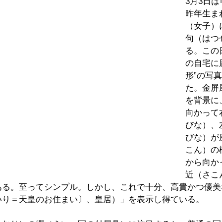
3月3日
昨年生ま
（女子）
句（はつ
る。この
の自宅に
形”の写
た。金屏
を背景に
向かって
びな）、
びな）が
こん）の
から向か
近（さこ
ある。至ってシンプル。しかし、これで十分、高貴かつ優美
いり＝天皇のお住まい〕、皇居）」を表示し得ている。