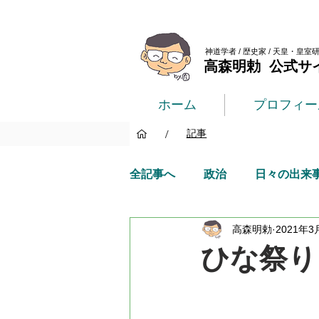
神道学者 / 歴史家 / 天皇・皇室
高森明勅 公式サ
ホーム
プロフィー
/
記事
全記事へ
政治
日々の出来
高森明勅
2021年3
ひな祭り