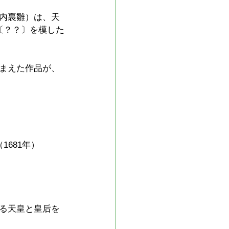
内裏雛）は、天
〔？？〕を模した
まえた作品が、
681年）
る天皇と皇后を