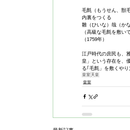
毛氈（もうせん、獣
内裏をつくる
雛（ひいな）哉（か
（高級な毛氈を敷い
（1759年）
江戸時代の庶民も、
皇」という存在を、
る｢毛氈」を敷くや
皇室
天皇
皇室