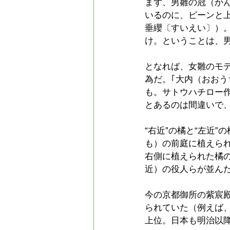
まず、男雛の冠（か
いるのに、ピーンと
垂纓〔すいえい〕）
け。ということは、
となれば、女雛のモ
為だ。｢大内（おおう
も。サトウハチロー作
とあるのは間違いで
“右近”の橘と“左近
も）の前庭に植えら
右側に植えられた橘
近）の役人らが並ん
今の京都御所の紫宸
られていた（例えば
上位。日本も明治以