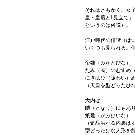
それはともかく、女
皇・皇后と｢見立て
というのは俗説）。
江戸時代の俳諧（は
いくつも見られる。
帝雛（みかどびな）
たみ（民）のむすめ
にぎはひ（賑わい）
（天皇を型どったひな
大内は
隣（となり）にもあ
紙雛（かみひいな）
（気品溢れる内裏は
型どったひな人形を飾