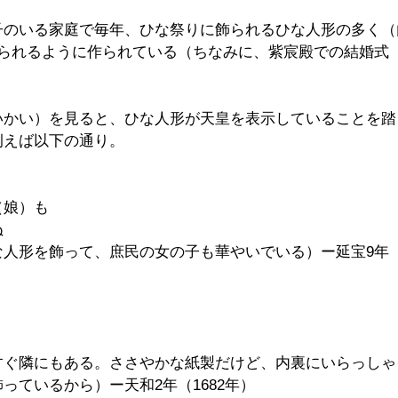
子のいる家庭で毎年、ひな祭りに飾られるひな人形の多く（
」られるように作られている（ちなみに、紫宸殿での結婚式
いかい）を見ると、ひな人形が天皇を表示していることを踏
例えば以下の通り。
（娘）も
ぬ
人形を飾って、庶民の女の子も華やいでいる）ー延宝9年（1
り
すぐ隣にもある。ささやかな紙製だけど、内裏にいらっしゃ
っているから）ー天和2年（1682年）