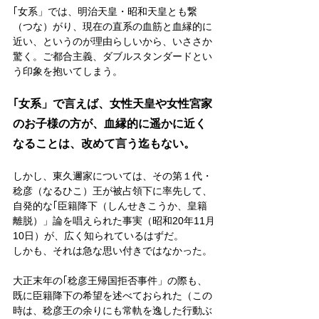
｢女系」では、明治天皇・昭和天皇とも繋
（つな）がり、現在の直系の血筋と血縁的に
近い、というのが理由らしいから、いささか
驚く。ご都合主義、ダブルスタンダードとい
う印象を抱いてしまう。
｢女系」で言えば、女性天皇や女性宮家
のお子様の方が、血縁的に遥かに近く
なることは、改めて言う迄もない。
しかし、東久邇家については、その第１代・
稔彦（なるひこ）王が被占領下に率先して、
自発的な｢臣籍降下（しんせきこうか、皇籍
離脱）」論を唱えられた事実（昭和20年11月
10日）が、広く知られているはずだ。
しかも、それは急な思い付きではなかった。
大正末年の｢稔彦王帰国拒否事件」の際も、
既に臣籍降下の希望を述べておられた（この
時は、稔彦王の余りにも常軌を逸した行動ぶ