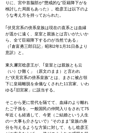
りに、宮中首脳部が“懲戒的な”臣籍降下がを
検討した局面もあった）。稔彦王は以下のよ
うな考え方を持っておられた。
｢伏見宮系の傍系皇族は現在の直系とは血縁
が遥かに遠く、皇室と親族とは言いがたいか
ら、全て臣籍降下するのが当然である」
（｢倉富勇三郎日記」昭和2年1月31日条より
意訳）と。
東久邇宮稔彦王が、｢皇室とは親族とも云
（い）ひ難く」（原文のまま）と言われ
た“伏見宮系の傍系皇族”とは、まさに被占領
下に皇籍離脱を余儀なくされた11宮家、いわ
ゆる｢旧宮家」に該当する。
そこから更に世代を隔てて、血縁のより離れ
たご子孫を、一般国民の仲間入りをされて75
年近くも経過して、今更（ご結婚という人生
の一大事も介さないで）“そのまま”皇族の身
分を与えるような方策に対して、もし稔彦王