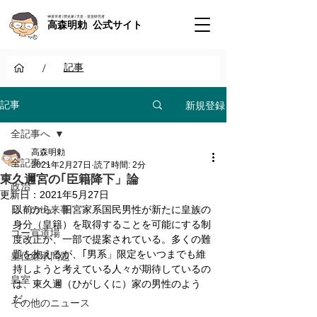
神道学者 / 歴史家 / 天皇・皇室研究者
高森明勅 公式サイト
/
記事
新規登録
記事
全記事へ
高森明勅
全記事へ
2021年2月27日
読了時間: 2分
東久邇宮の｢臣籍降下」論
政治
更新日：
2021年5月27日
日々の出来事
以前から、旧宮家系国民男性が新たに皇族の
身分（皇籍）を取得することを可能にする制
ゴー宣道場
度改正が、一部で提案されている。多くの難
題を抱えるが、｢男系」限定をいつまでも維
皇位継承問題
持しようと考えている人々が期待しているの
皇室
は、東久邇（ひがしくに）家の男性のよう
だ。
その他のニュース