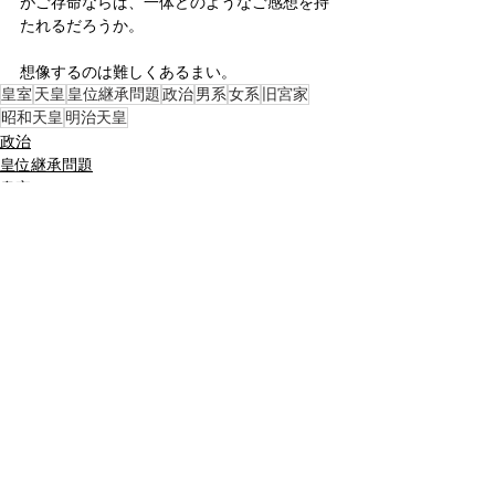
がご存命ならば、一体どのようなご感想を持
たれるだろうか。
想像するのは難しくあるまい。
皇室
天皇
皇位継承問題
政治
男系
女系
旧宮家
昭和天皇
明治天皇
政治
皇位継承問題
皇室
すべて表示
関連記事