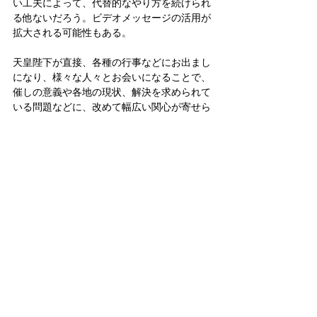
い工夫によって、代替的なやり方を続けられ
る他ないだろう。ビデオメッセージの活用が
拡大される可能性もある。
天皇陛下が直接、各種の行事などにお出まし
になり、様々な人々とお会いになることで、
催しの意義や各地の現状、解決を求められて
いる問題などに、改めて幅広い関心が寄せら
れる。人々の努力や功績、或いは直面してい
る苦難などにも、光が当てられることにな
る、という側面もある。②への制約が続いて
いることを、最も歯痒（がゆ）く思っておら
れるのは、勿論（もちろん）、天皇陛下ご自
身だろう。
皇室
天皇
天皇誕生日
皇室