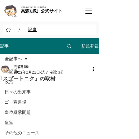
神道学者 / 歴史家 / 天皇・皇室研究者
高森明勅 公式サイト
/
記事
新規登録
記事
全記事へ
高森明勅
全記事へ
2021年2月22日
読了時間: 3分
｢スプートニク」の取材
政治
日々の出来事
ゴー宣道場
皇位継承問題
皇室
その他のニュース