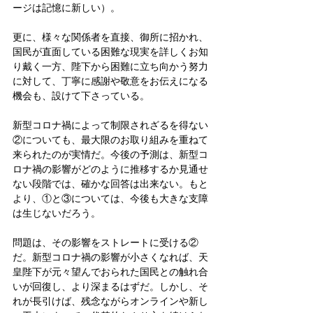
ージは記憶に新しい）。
更に、様々な関係者を直接、御所に招かれ、
国民が直面している困難な現実を詳しくお知
り戴く一方、陛下から困難に立ち向かう努力
に対して、丁寧に感謝や敬意をお伝えになる
機会も、設けて下さっている。
新型コロナ禍によって制限されざるを得ない
②についても、最大限のお取り組みを重ねて
来られたのが実情だ。今後の予測は、新型コ
ロナ禍の影響がどのように推移するか見通せ
ない段階では、確かな回答は出来ない。もと
より、①と③については、今後も大きな支障
は生じないだろう。
問題は、その影響をストレートに受ける②
だ。新型コロナ禍の影響が小さくなれば、天
皇陛下が元々望んでおられた国民との触れ合
いが回復し、より深まるはずだ。しかし、そ
れが長引けば、残念ながらオンラインや新し