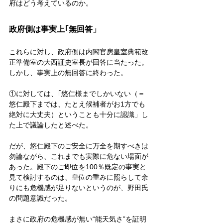
府はどう考えているのか。
政府側は事実上｢無回答」
これらに対し、政府側は内閣官房皇室典範改
正準備室の大西証史室長が回答に当たった。
しかし、事実上の無回答に終わった。
①に対しては、｢悠仁様までしかいない（＝
悠仁殿下までは、たとえ候補者がお1方でも
絶対に大丈夫）ということも十分に認識」し
た上で議論したと述べた。
だが、悠仁殿下のご安全に万全を期すべきは
勿論ながら、これまでも実際に危ない場面が
あった。殿下のご即位を100％既定の事実と
見て検討するのは、皇位の重みに照らして余
りにも危機感が足りないというのが、野田氏
の問題意識だった。
まさに政府の危機感が無い“能天気さ”を証明