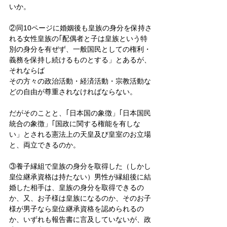
いか。
②同10ページに婚姻後も皇族の身分を保持さ
れる女性皇族の｢配偶者と子は皇族という特
別の身分を有ぜず、一般国民としての権利・
義務を保持し続けるものとする」とあるが、
それならば
その方々の政治活動・経済活動・宗教活動な
どの自由が尊重されなければならない。
だがそのことと、｢日本国の象徴」｢日本国民
統合の象徴」｢国政に関する権能を有しな
い」とされる憲法上の天皇及び皇室のお立場
と、両立できるのか。
③養子縁組で皇族の身分を取得した（しかし
皇位継承資格は持たない）男性が縁組後に結
婚した相手は、皇族の身分を取得できるの
か、又、お子様は皇族になるのか、そのお子
様が男子なら皇位継承資格を認められるの
か、いずれも報告書に言及していないが、政