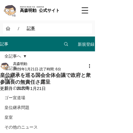
神道学者 / 歴史家 / 天皇・皇室研究者
高森明勅 公式サイト
/
記事
新規登録
記事
全記事へ
高森明勅
全記事へ
2022年1月21日
読了時間: 6分
皇位継承を巡る国会全体会議で政府と衆
政治
参議長の無責任さ露呈
日々の出来事
更新日：
2022年1月21日
ゴー宣道場
皇位継承問題
皇室
その他のニュース