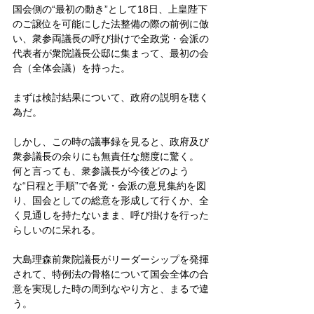
国会側の“最初の動き”として18日、上皇陛下
のご譲位を可能にした法整備の際の前例に倣
い、衆参両議長の呼び掛けで全政党・会派の
代表者が衆院議長公邸に集まって、最初の会
合（全体会議）を持った。
まずは検討結果について、政府の説明を聴く
為だ。
しかし、この時の議事録を見ると、政府及び
衆参議長の余りにも無責任な態度に驚く。
何と言っても、衆参議長が今後どのよう
な“日程と手順”で各党・会派の意見集約を図
り、国会としての総意を形成して行くか、全
く見通しを持たないまま、呼び掛けを行った
らしいのに呆れる。
大島理森前衆院議長がリーダーシップを発揮
されて、特例法の骨格について国会全体の合
意を実現した時の周到なやり方と、まるで違
う。