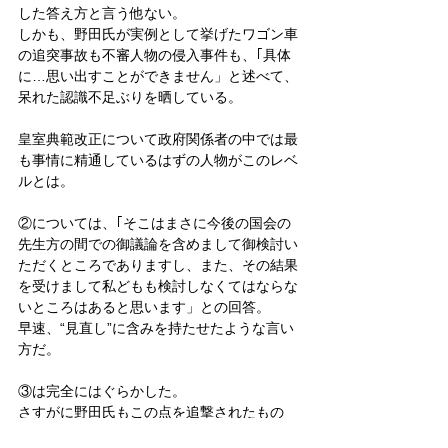
した答え方と言う他ない。
しかも、野田氏が実例として挙げたワゴン車
の追突事故も不審人物の侵入事件も、｢具体
に…思い出すことができません」と述べて、
呆れた認識不足ぶりを晒している。
皇室典範改正について政府関係者の中では最
も事情に精通しているはずの人物がこのレベ
ルとは。
②については、｢そこはまさに今後の国会の
先生方の間での御議論を含めまして御検討い
ただくところでありますし、また、その結果
を受けまして私どもも検討しなくてはならな
いところはあると思います」との回答。
早速、“見直し”に含みを持たせたような言い
方だ。
③は完全にはぐらかした。
さすがに野田氏もこの点を追撃されたもの
の、全く答えずに、現在の制度では｢皇族の