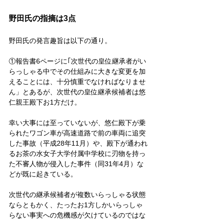
野田氏の指摘は3点
野田氏の発言趣旨は以下の通り。
①報告書6ページに｢次世代の皇位継承者がい
らっしゃる中でその仕組みに大きな変更を加
えることには、十分慎重でなければなりませ
ん」とあるが、次世代の皇位継承候補者は悠
仁親王殿下お1方だけ。
幸い大事には至っていないが、悠仁殿下が乗
られたワゴン車が高速道路で前の車両に追突
した事故（平成28年11月）や、殿下が通われ
るお茶の水女子大学付属中学校に刃物を持っ
た不審人物が侵入した事件（同31年4月）な
どが既に起きている。
次世代の継承候補者が複数いらっしゃる状態
ならともかく、たったお1方しかいらっしゃ
らない事実への危機感が欠けているのではな