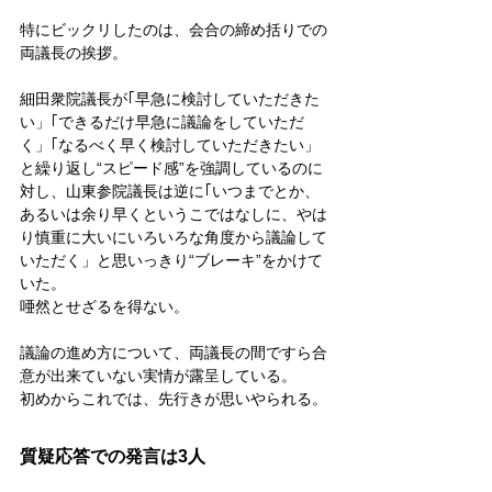
特にビックリしたのは、会合の締め括りでの
両議長の挨拶。
細田衆院議長が｢早急に検討していただきた
い」｢できるだけ早急に議論をしていただ
く」｢なるべく早く検討していただきたい」
と繰り返し“スピード感”を強調しているのに
対し、山東参院議長は逆に｢いつまでとか、
あるいは余り早くというこではなしに、やは
り慎重に大いにいろいろな角度から議論して
いただく」と思いっきり“ブレーキ”をかけて
いた。
唖然とせざるを得ない。
議論の進め方について、両議長の間ですら合
意が出来ていない実情が露呈している。
初めからこれでは、先行きが思いやられる。
質疑応答での発言は3人