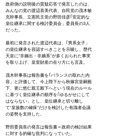
政府側の説明後の質疑応答で発言したのは、
みんなの党の渡辺喜美代表、自民党の茂木敏
充幹事長、立憲民主党の野田佳彦｢安定的な
皇位継承に関する検討委員会」委員長の3人
だった。
最初に発言された渡辺代表は、｢男系女子」
の皇位継承を容認すべきことを示唆し、歴代
天皇に“非嫡出・非嫡系”が多くおられた事実
を取り上げ、皇室財産の在り方にも言及。
茂木幹事長は報告書を｢バランスの取れた内
容」と評価して、今上陛下から秋篠宮皇嗣殿
下、更に悠仁親王殿下へという現在のルール
に基づく皇位継承の順序を｢ゆるがせにして
はならない」とし、皇位継承と切り離し
て“皇族数の確保”だけを検討した有識者会議
の姿勢を支持した。
野田委員長の発言は報告書＝政府の検討結果
に対する的確な批判になっていた。