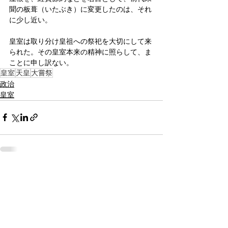
聞の板葺（いたぶき）に変更したのは、それ
に少し近い。
皇室は取り分け皇祖への祭祀を大切にして来
られた。その皇室本来の精神に照らして、ま
ことに申し訳ない。
皇室
天皇
大嘗祭
政治
皇室
すべて表示
関連記事