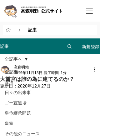
神道学者 / 歴史家 / 天皇・皇室研究者
高森明勅 公式サイト
/
記事
新規登録
記事
全記事へ
高森明勅
全記事へ
2019年11月13日
読了時間: 1分
大嘗宮は誰の為に建てるのか？
政治
更新日：
2020年12月27日
日々の出来事
ゴー宣道場
皇位継承問題
皇室
その他のニュース