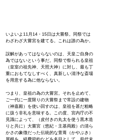
いよいよ11月14・15日は大嘗祭。同祭では
わざわざ大嘗宮を建てる。これは誰の為か。
誤解があってはならないのは、天皇ご自身の
為ではないという事だ。同祭で祭られる皇祖
（皇室の祖先神、天照大神）に対し、最も丁
重におもてなしすべく、真新しい清浄な斎場
を用意する為に他ならない。
つまり、皇祖の為の大嘗宮。それを止めて、
ご一代に一度限りの大嘗祭まで常設の建物
（神嘉殿）を使い回すのは、皇祖を甚だ粗略
に扱う非礼を意味する。この度、宮内庁の不
見識によって、（皮付きの丸太を使う黒木造
りと共に）大嘗宮（悠紀・主基両殿）の清ら
かさの象徴だった伝統的な萱葺（かやぶき）
屋根を、経費節約などを名目として、前代未