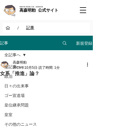
神道学者 / 歴史家 / 天皇・皇室研究者
高森明勅 公式サイト
/
記事
新規登録
記事
全記事へ
高森明勅
全記事へ
2019年10月5日
読了時間: 1分
女系「推進」論？
政治
日々の出来事
ゴー宣道場
皇位継承問題
皇室
その他のニュース