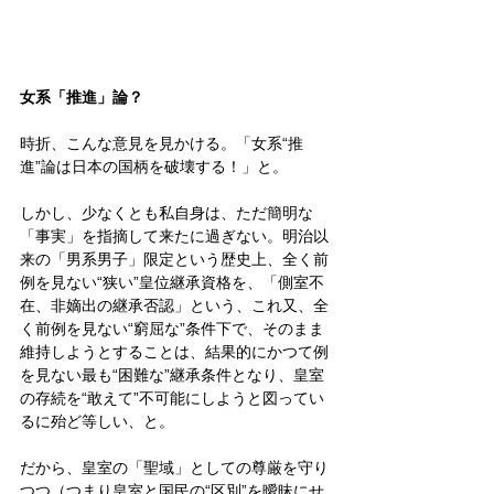
女系「推進」論？
時折、こんな意見を見かける。「女系“推
進”論は日本の国柄を破壊する！」と。
しかし、少なくとも私自身は、ただ簡明な
「事実」を指摘して来たに過ぎない。明治以
来の「男系男子」限定という歴史上、全く前
例を見ない“狭い”皇位継承資格を、「側室不
在、非嫡出の継承否認」という、これ又、全
く前例を見ない“窮屈な”条件下で、そのまま
維持しようとすることは、結果的にかつて例
を見ない最も“困難な”継承条件となり、皇室
の存続を“敢えて”不可能にしようと図ってい
るに殆ど等しい、と。
だから、皇室の「聖域」としての尊厳を守り
つつ（つまり皇室と国民の“区別”を曖昧にせ