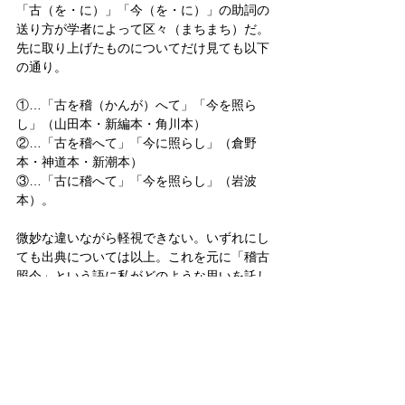
「古（を・に）」「今（を・に）」の助詞の
送り方が学者によって区々（まちまち）だ。
先に取り上げたものについてだけ見ても以下
の通り。
①…「古を稽（かんが）へて」「今を照ら
し」（山田本・新編本・角川本）
②…「古を稽へて」「今に照らし」（倉野
本・神道本・新潮本）
③…「古に稽へて」「今を照らし」（岩波
本）。
微妙な違いながら軽視できない。いずれにし
ても出典については以上。これを元に「稽古
照今」という語に私がどのような思いを託し
ているか。ここから先は、駄弁を弄するより
各自の想像力に委ねよう。
皇室