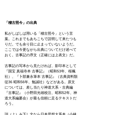
「稽古照今」の出典
私がしばしば用いる「稽古照今」という言
葉。これまでもあちこちで説明して来たつも
りだ。でも余り目に止まっていないようだ。
ここでは今更ながら出典についてだけ述べて
おく。古事記の序文（正確には上表文）だ。
古事記の写本から見たければ、影印本として
『国宝 真福寺本 古事記』（昭和53年、桜楓
社）、『卜部兼永筆本 古事記』（古典資料類
従36 昭和56年、勉誠社）などがある。原文
については、差し当たり神道大系・古典編
『古事記』（小野田光雄校注、昭和52年、神
道大系編纂会）が最も信頼に足るテキストだ
ろう。
訓（よ）み下し文なら日本思想大系本（小林