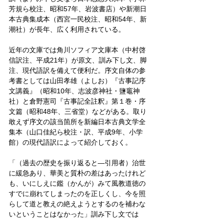
芳規ら校注、昭和57年、岩波書店）や新潮日
本古典集成本（西宮一民校注、昭和54年、新
潮社）が長年、広く利用されている。
近年の文庫では角川ソフィア文庫本（中村啓
信訳注、平成21年）が原文、訓み下し文、脚
注、現代語訳を備えて便利だ。序文自体の参
考書としては山田孝雄（よしお）『古事記序
文講義』（昭和10年、志波彦神社・鹽竈神
社）と倉野憲司『古事記全註釈』第１巻・序
文篇（昭和48年、三省堂）などがある。取り
敢えず序文の該当箇所を新編日本古典文学全
集本（山口佳紀ら校注・訳、平成9年、小学
館）の現代語訳によって紹介しておく。
「（過去の歴史を振り返ると―引用者）治世
に緩急あり、華美と質朴の差はあったけれど
も、いにしえに鑑（かんが）みて風教道徳の
すでに崩れてしまったのを正しくし、今を照
らして道と教えの絶えようとするのを補わな
いということはなかった」訓み下し文では