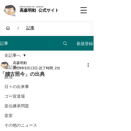
神道学者 / 歴史家 / 天皇・皇室研究者
高森明勅 公式サイト
/
記事
新規登録
記事
全記事へ
高森明勅
全記事へ
2019年9月13日
読了時間: 2分
「稽古照今」の出典
政治
日々の出来事
ゴー宣道場
皇位継承問題
皇室
その他のニュース