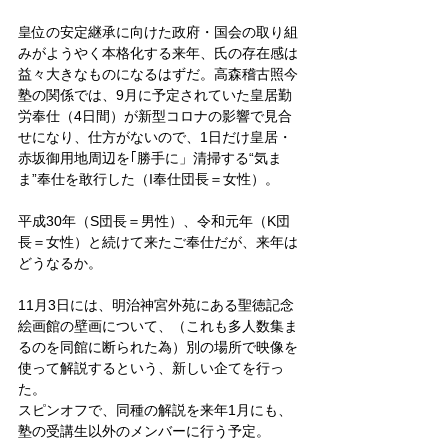
皇位の安定継承に向けた政府・国会の取り組
みがようやく本格化する来年、氏の存在感は
益々大きなものになるはずだ。高森稽古照今
塾の関係では、9月に予定されていた皇居勤
労奉仕（4日間）が新型コロナの影響で見合
せになり、仕方がないので、1日だけ皇居・
赤坂御用地周辺を｢勝手に」清掃する“気ま
ま”奉仕を敢行した（I奉仕団長＝女性）。
平成30年（S団長＝男性）、令和元年（K団
長＝女性）と続けて来たご奉仕だが、来年は
どうなるか。
11月3日には、明治神宮外苑にある聖徳記念
絵画館の壁画について、（これも多人数集ま
るのを同館に断られた為）別の場所で映像を
使って解説するという、新しい企てを行っ
た。
スピンオフで、同種の解説を来年1月にも、
塾の受講生以外のメンバーに行う予定。