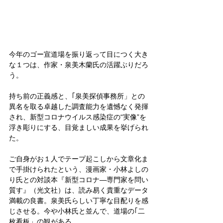
今年のゴー宣道場を振り返って目につく大き
な１つは、作家・泉美木蘭氏の活躍ぶりだろ
う。
持ち前の正義感と、｢泉美探偵事務所」との
異名を取る卓越した調査能力を遺憾なく発揮
され、新型コロナウイルス感染症の“実像”を
浮き彫りにする、目覚ましい成果を挙げられ
た。
ご自身がお１人でテープ起こしから文章化ま
で手掛けられたという、漫画家・小林よしの
り氏との対談本『新型コロナ―専門家を問い
質す』（光文社）は、読み易く貴重なデータ
満載の良書。泉美氏らしい丁寧な目配りを感
じさせる。今や小林氏と並んで、道場の｢二
枚看板」の観がある。