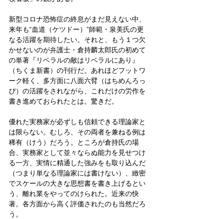
新型コロナ恐怖症の終息がまだ見えない中、
来年も“血道（ケツドー）”師範・泉美氏の更
なる活躍を期待したい。それと、もう１つ欠
かせないのが弁護士・倉持麟太郎氏の初めて
の単著『リベラルの敵はリベラルにあり』
（ちくま新書）の刊行だ。あれほどフットワ
ーク軽く、多方面に八面六臂（はちめんろっ
ぴ）の活躍をされながら、これだけの労作を
書き進めておられたとは。驚きだ。
優れた実務家が必ずしも信頼できる理論家と
は限らない。むしろ、その両者を兼ねる例は
稀有（けう）だろう。ところが倉持氏の場
合、実務家として並々ならぬ能力を見せつけ
る一方、実情に精通した強みをも取り込んだ
（つまり単なる理論家には書けない）、緻密
でスケールの大きな思想書を書き上げるとい
う、離れ業をやってのけられた。近来の快
著。各方面から高く評価されたのも当然だろ
う。