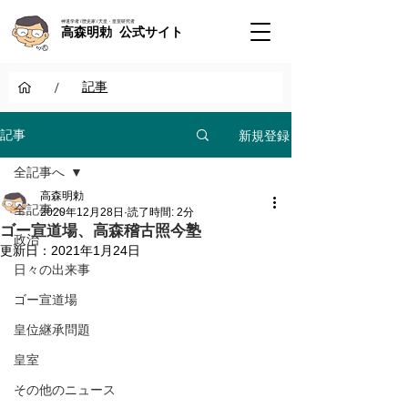
神道学者 / 歴史家 / 天皇・皇室研究者
高森明勅 公式サイト
/
記事
新規登録
記事
全記事へ
高森明勅
全記事へ
2020年12月28日
読了時間: 2分
ゴー宣道場、高森稽古照今塾
政治
更新日：
2021年1月24日
日々の出来事
ゴー宣道場
皇位継承問題
皇室
その他のニュース