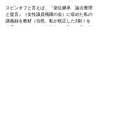
スピンオフと言えば、『皇位継承　論点整理
と提言』（女性議員飛躍の会）に収めた私の
講義録を教材（当然、私が校正した2刷！を
使用）にした小さな勉強会も、塾とは別に行
っている。私自身は1回だけで終わるつもり
だった。でも、2回やっても終わらない。も
う1、2回は必要か。
日々の出来事
ゴー宣道場
政治
日々の出来事
ゴー宣道場
すべて表示
関連記事