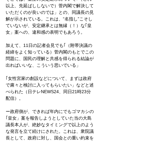
以上、先延ばししないで）菅内閣で解決して
いただくのが良いのでは」との、同議長の見
解が示されている。これは、“名指し”こそし
ていないが、安定継承とは無縁（！）な｢皇
女」案への、違和感の表明でもあろう。
加えて、11日の記者会見でも｢（附帯決議の
経緯をよく知っている）菅内閣のもとでこの
問題に、国民の理解と共感を得られる結論が
出ればいいな、こういう思いでいる」
｢女性宮家の創設などについて、まずは政府
で粛々と検討に入ってもらいたい」などと述
べられた（日テレNEWS24、同日21時23分
配信）。
ー政府側が、できれば年内にでもゴマカシの
｢皇女」案を報告しようとしていた当の大島
議長本人が、絶妙なタイミングで以上のよう
な発言を立て続けにされた。これは、衆院議
長として、政府に対し、国会との重い約束を