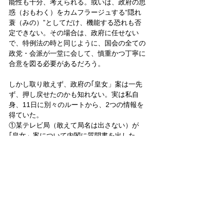
能性も十分、考えられる。或いは、政府の思
惑（おもわく）をカムフラージュする“隠れ
蓑（みの）”としてだけ、機能する恐れも否
定できない。その場合は、政府に任せない
で、特例法の時と同じように、国会の全ての
政党・会派が一堂に会して、慎重かつ丁寧に
合意を図る必要があるだろう。
しかし取り敢えず、政府の｢皇女」案は一先
ず、押し戻せたのかも知れない。実は私自
身、11日に別々のルートから、2つの情報を
得ていた。
①某テレビ局（敢えて局名は出さない）が
｢皇女」案について内閣に質問書を出した
ら、｢検討していない」との回答だった。
②宮内庁記者クラブ（宮内記者会）界隈で
は、政府が｢皇女」案を既に取り下げた、と
いう話が出回っている。
これらも勘案して、｢皇女」案は暫く“お蔵入
り”だろうか。
皇室
天皇
皇位継承問題
政治
皇統問題
国会
皇女