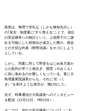
政府は、無理で非礼な（しかも無知丸出し）
の｢皇女」制度案に“すり替える”ことで、皇位
の安定継承への検討という、上皇陛下のご譲
位を可能にした特例法が成立した際の、国会
との大切な約束（附帯決議）をホゴにしよう
としている。
しかし、同案に対して野党をはじめ各方面か
らの批判が早々と相次ぎ、闇雲（やみくも）
に前に進めるのが難しくなっている。更に大
島理森衆院議長からも、それに“釘（く
ぎ）”を刺すような発言が、飛び出した。
先ず、時事通信が大島議長へのインタビュー
を配信（12月11日、7時12分）。
そこでは、皇位の安定継承について｢（これ