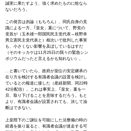
誠実に果たすよう、強く求めたものに他なら
ないだろう。
この発言は勿論（もちろん）、同氏自身の見
識による一方、｢皇女」案について、野党の
党首が（玉木雄一郎国民民主党代表→枝野幸
男立憲民主党代表と）相次いで批判した事実
も、小さくない影響を及ぼしているはすだ
（そのキッカケは11月25日の我々の緊急シン
ポジウムだったと言えるかも知れない）。
…と書いていたら、政府が皇位の安定継承の
在り方を検討する有識者会議の設置を検討し
ているとの報道に接した（産経新聞、同22時
42分配信）。これは事実上、｢皇女」案を一
旦、取り下げることを意味するだろう。もと
より、有識者会議が設置されても、決して油
断はできない。
上皇陛下のご譲位を可能にした法整備の時の
経過を振り返ると、有識者会議が迷走する可