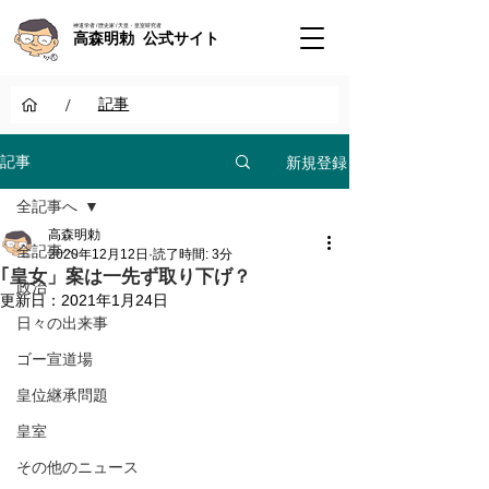
神道学者 / 歴史家 / 天皇・皇室研究者
高森明勅 公式サイト
/
記事
新規登録
記事
全記事へ
高森明勅
全記事へ
2020年12月12日
読了時間: 3分
｢皇女」案は一先ず取り下げ？
政治
更新日：
2021年1月24日
日々の出来事
ゴー宣道場
皇位継承問題
皇室
その他のニュース